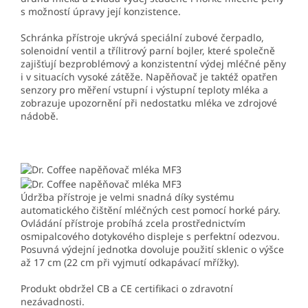
s možností úpravy její konzistence.
Schránka přístroje ukrývá speciální zubové čerpadlo,
solenoidní ventil a třílitrový parní bojler, které společně
zajišťují bezproblémový a konzistentní výdej mléčné pěny
i v situacích vysoké zátěže. Napěňovač je taktéž opatřen
senzory pro měření vstupní i výstupní teploty mléka a
zobrazuje upozornění při nedostatku mléka ve zdrojové
nádobě.
Údržba přístroje je velmi snadná díky systému
automatického čištění mléčných cest pomocí horké páry.
Ovládání přístroje probíhá zcela prostřednictvím
osmipalcového dotykového displeje s perfektní odezvou.
Posuvná výdejní jednotka dovoluje použití sklenic o výšce
až 17 cm (22 cm při vyjmutí odkapávací mřížky).
Produkt obdržel CB a CE certifikaci o zdravotní
nezávadnosti.