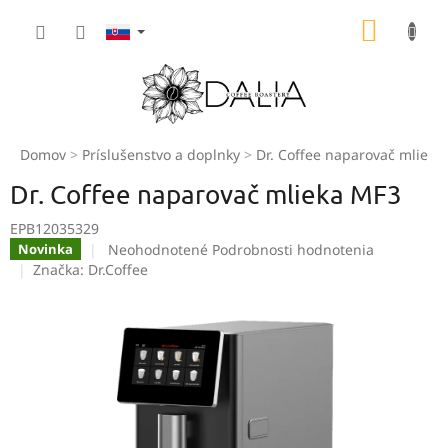
Prejsť
NÁKU
na
obsah
KOŠÍK
Domov
Príslušenstvo a doplnky
Dr. Coffee naparovač mlieka
Dr. Coffee naparovač mlieka MF3
EPB12035329
Priemerné
Neohodnotené
Podrobnosti hodnotenia
Novinka
hodnotenie
Značka:
Dr.Coffee
produktu
je
0,0
z
5
hviezdičiek.