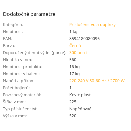
Dodatočné parametre
Kategória
:
Príslušenstvo a doplnky
Hmotnosť
:
1 kg
EAN
:
8594180080096
Barva
:
Černá
Doporučený denní výdej (porce)
:
300 porcí
Hloubka v mm
:
560
Hmotnost produktu
:
16 kg
Hmotnost v balení
:
17 kg
Napětí a příkon
:
220-240 V 50-60 Hz / 2700 W
Počet bojlerů
:
1
Povrchový materiál
:
Kov + plast
Šířka v mm
:
225
Typ příslušenství
:
Napěňovač
Výška v mm
:
520