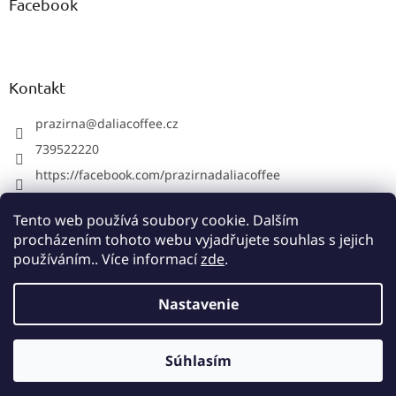
Facebook
Kontakt
prazirna
@
daliacoffee.cz
739522220
https://facebook.com/prazirnadaliacoffee
prazirnadalia
Tento web používá soubory cookie. Dalším
739522220
procházením tohoto webu vyjadřujete souhlas s jejich
používáním.. Více informací
zde
.
Vytvoril Shoptet
Nastavenie
Copyright 2026
Pražiareň kávy Dalia Coffee
. Všetky práva
Súhlasím
vyhradené.