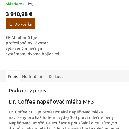
O
Skladem
(3 ks)
3 910,98 €
Do košíka
EP Minibar S1 je
profesionálny kávovar
vybavený mliečnym
systémom, dvoma bojler-mi,
keramickým mlynčekom s
mlecou rýchlosťou viac než
dva gramy kávových zŕn za
sekundu, masívnou
Popis
Hodnotenie
Diskusia
vysokokapacitnou...
Podrobný popis
Dr. Coffee napěňovač mléka MF3
Dr. Coffee MF3 je profesionální napěňovač mléka
navržený pro každodenní výdej 300 porcí mléčné pěny.
Napěňovač umožňuje současné používání dvou různých
druhů mléka a zvládá výdej studené i horké mléčné pěny