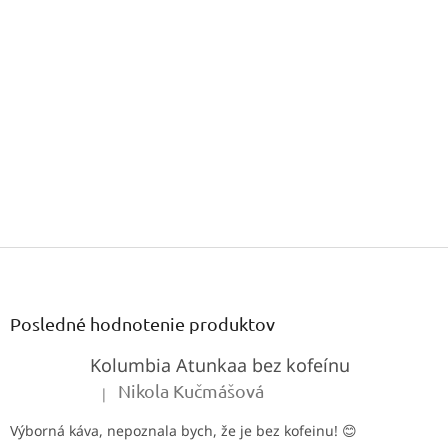
PRIDAŤ HODNOTENIE
Buďte prvý, kto napíše príspevok k tejto položke.
Len registrovaní používatelia môžu pridávať príspevky. Prosím
prihláste sa
alebo sa
zaregistrujte
.
Z
á
p
ä
Posledné hodnotenie produktov
t
Kolumbia Atunkaa bez kofeínu
i
e
Nikola Kučmášová
|
Hodnotenie produktu je 5 z 5 hviezdičiek.
Výborná káva, nepoznala bych, že je bez kofeinu! 😊