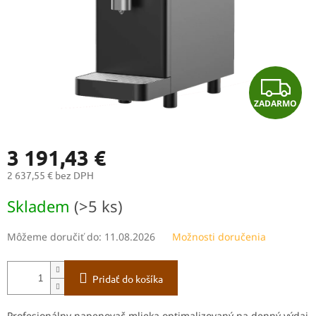
Z
ZADARMO
A
D
3 191,43 €
A
2 637,55 € bez DPH
Jednotková
R
Skladem
(>5 ks)
cena:
M
Môžeme doručiť do:
11.08.2026
Možnosti doručenia
O
Pridať do košíka
Profesionálny napenovač mlieka optimalizovaný na denný výdaj