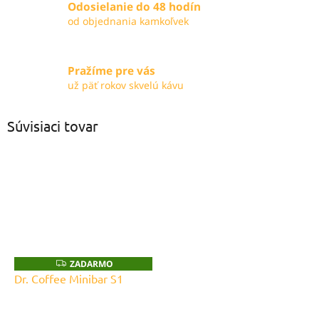
Odosielanie do 48 hodín
od objednania kamkoľvek
Pražíme pre vás
už päť rokov skvelú kávu
Súvisiaci tovar
ZADARMO
Z
A
Dr. Coffee Minibar S1
D
A
R
M