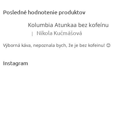
p
ä
Posledné hodnotenie produktov
t
Kolumbia Atunkaa bez kofeínu
i
e
Nikola Kučmášová
|
Hodnotenie produktu je 5 z 5 hviezdičiek.
Výborná káva, nepoznala bych, že je bez kofeinu! 😊
Instagram