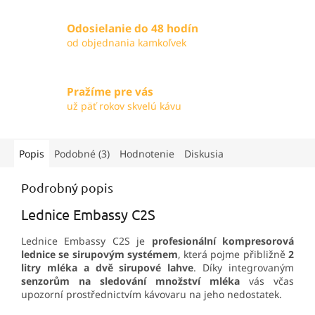
Odosielanie do 48 hodín
od objednania kamkoľvek
Pražíme pre vás
už päť rokov skvelú kávu
Popis
Podobné (3)
Hodnotenie
Diskusia
Podrobný popis
Lednice Embassy C2S
Lednice Embassy C2S je
profesionální kompresorová
lednice se sirupovým systémem
, která pojme přibližně
2
litry mléka a dvě sirupové lahve
. Díky integrovaným
senzorům na sledování množství mléka
vás včas
upozorní prostřednictvím kávovaru na jeho nedostatek.