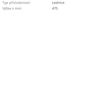
Typ příslušenství
:
Lednice
Výška v mm
:
475
Novinka
ZADARMO
ZADARMO
Z
Z
A
A
Gaggia MD15
Gaggia MDF55
D
D
A
A
R
R
M
M
O
O
Skladem
(>5 ks)
Skladem
(>5 ks)
123,60 €
568,38 €
Do košíka
Do košíka