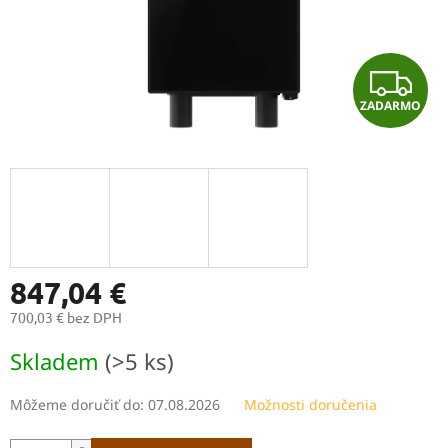
Z
ZADARMO
A
D
A
R
M
847,04 €
700,03 € bez DPH
O
Jednotková
Skladem
(>5 ks)
cena:
Môžeme doručiť do:
07.08.2026
Možnosti doručenia