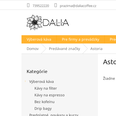
Prejsť
739522220
prazirna@daliacoffee.cz
na
obsah
Výberová káva
Pre firmy a prevádzky
Pre
Domov
Predávané značky
Astoria
B
Asto
o
Preskočiť
č
Kategórie
kategórie
n
ý
Žiadne
Výberová káva
p
Kávy na filter
a
Kávy na espresso
n
e
Bez kofeínu
l
Drip bagy
Predplatné, poukazy a kurzy