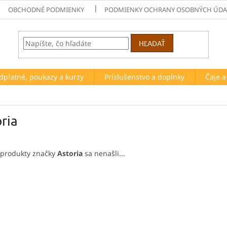
OBCHODNÉ PODMIENKY
PODMIENKY OCHRANY OSOBNÝCH ÚDA
HĽADAŤ
dplatné, poukazy a kurzy
Príslušenstvo a doplnky
Čaje 
ria
 produkty značky
Astoria
sa nenašli...