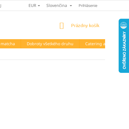
EUR
Slovenčina
JOV
HODNOTENIE OBCHODU
Prihlásenie
NÁKUPNÝ
Prázdny košík
KOŠÍK
a matcha
Dobroty všetkého druhu
Catering a prenájom t