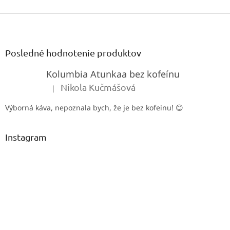
Z
á
p
ä
Posledné hodnotenie produktov
t
Kolumbia Atunkaa bez kofeínu
i
e
Nikola Kučmášová
|
Hodnotenie produktu je 5 z 5 hviezdičiek.
Výborná káva, nepoznala bych, že je bez kofeinu! 😊
Instagram