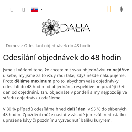
Prejsť
NÁKU
na
obsah
KOŠÍK
Domov
Odesílání objednávek do 48 hodin
Odesílání objednávek do 48 hodin
Jsme si vědomi toho, že chcete mít svou objednávku
co nejdříve
u sebe, my jsme za to vždy rádi také, když někde nakupujeme.
Proto
děláme maximum
pro to, abychom vaše objednávky
odesílali do 48 hodin od objednání, respektive nejpozději třetí
den od objednání. Tzn. objednáte v pondělí a my nejpozději ve
středu objednávku odešleme.
V 80 % případů odesíláme hned
další den
, v 95 % do slíbených
48 hodin. Zpoždění může nastat v zásadě jen kvůli nedostatku
upražené kávy či pozdnímu vyzvednutí balíku kurýrem.