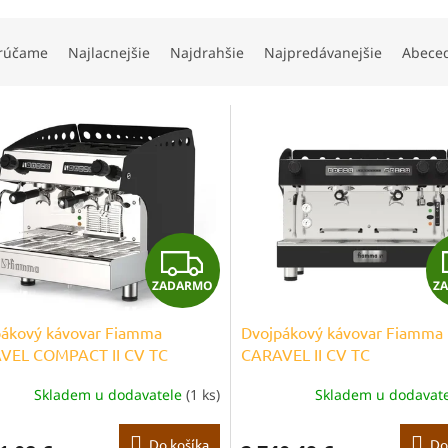
rúčame
Najlacnejšie
Najdrahšie
Najpredávanejšie
Abece
Z
ZADARMO
Z
A
pákový kávovar Fiamma
Dvojpákový kávovar Fiamma
D
VEL COMPACT II CV TC
CARAVEL II CV TC
A
Skladem u dodavatele
(1 ks)
Skladem u dodavat
R
Do košíka
Do