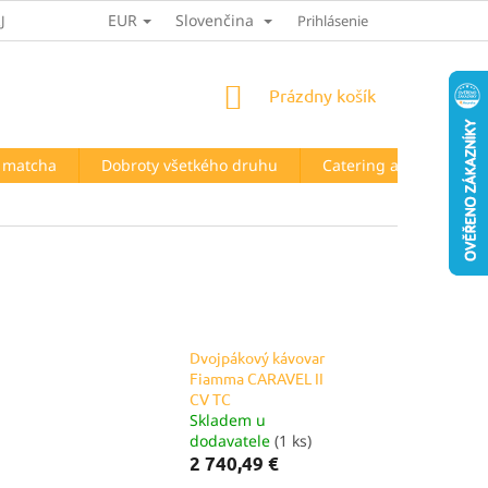
EUR
Slovenčina
JOV
HODNOTENIE OBCHODU
Prihlásenie
NÁKUPNÝ
Prázdny košík
KOŠÍK
a matcha
Dobroty všetkého druhu
Catering a prenájom t
Dvojpákový kávovar
Fiamma CARAVEL II
CV TC
Skladem u
dodavatele
(1 ks)
2 740,49 €