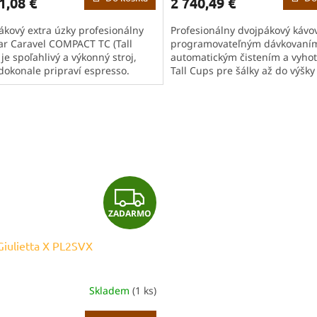
1,08 €
2 740,49 €
M
ákový extra úzky profesionálny
Profesionálny dvojpákový kávo
O
ar Caravel COMPACT TC (Tall
programovateľným dávkovaní
je spoľahlivý a výkonný stroj,
automatickým čistením a vyho
 dokonale pripraví espresso.
Tall Cups pre šálky až do výšky
čuje sa vysokou odolnosťou
Vďaka robustnej konštrukcii,
kvalitným...
prehľadnému ovládaniu a...
Z
ZADARMO
A
 Giulietta X PL2SVX
D
A
Skladem
(1 ks)
R