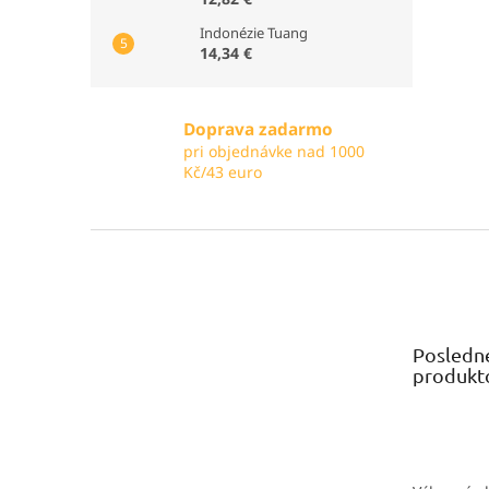
Indonézie Tuang
14,34 €
Doprava zadarmo
pri objednávke nad 1000
Kč/43 euro
Z
á
p
ä
t
Posledn
i
produkt
e