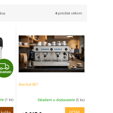
4
položiek celkom
dne
Z
ADARMO
A
Iberital IB7
D
A
ele
(1 ks)
Skladem u dodavatele
(5 ks)
R
DETAIL
 košíka