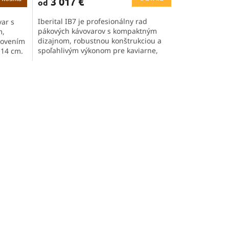
3 017 €
od
M
Iberital IB7 je profesionálny rad
var s
O
pákových kávovarov s kompaktným
m,
dizajnom, robustnou konštrukciou a
tovením
spoľahlivým výkonom pre kaviarne,
 14 cm.
bistrá a ďalšie gastro prevádzky. Vďaka
viacerým variantom...