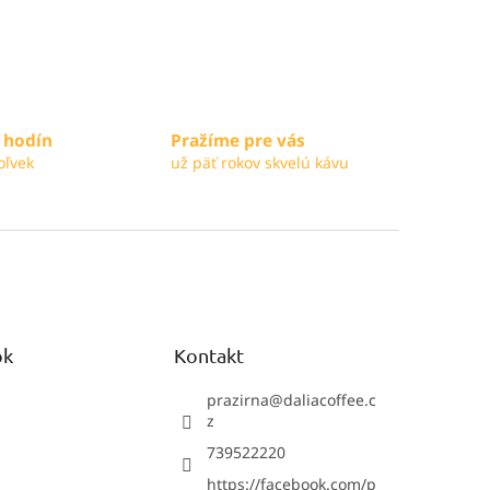
 hodín
Pražíme pre vás
oľvek
už päť rokov skvelú kávu
ok
Kontakt
prazirna
@
daliacoffee.c
z
739522220
https://facebook.com/p