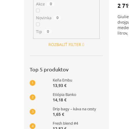
Akce
0
2 71
Giulie
Novinka
0
dvojp
meden
Tip
0
litrov
techn
ROZBALIŤ FILTER
Top 5 produktov
Keňa Embu
13,93 €
Etiópia Banko
14,18 €
Drip bagy – káva na cesty
1,65 €
Fresh blend #4
12,82 €