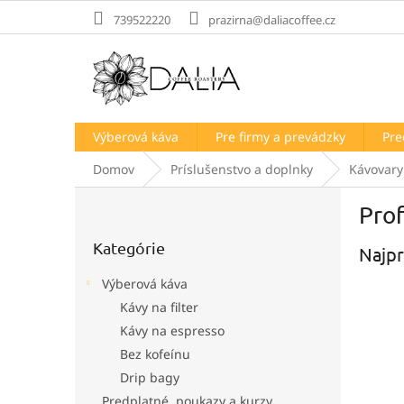
Prejsť
739522220
prazirna@daliacoffee.cz
na
obsah
Výberová káva
Pre firmy a prevádzky
Pre
Domov
Príslušenstvo a doplnky
Kávovary
B
Prof
o
Preskočiť
č
Kategórie
kategórie
Najpr
n
ý
Výberová káva
p
Kávy na filter
a
Kávy na espresso
n
e
Bez kofeínu
l
Drip bagy
Predplatné, poukazy a kurzy