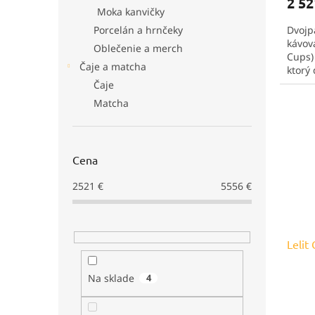
2 52
Moka kanvičky
Dvojp
Porcelán a hrnčeky
kávov
Oblečenie a merch
Cups) 
Čaje a matcha
ktorý
Vyzna
Čaje
vďaka 
Matcha
Cena
2521
€
5556
€
Lelit
Na sklade
4