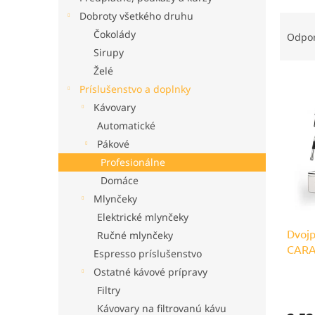
Dobroty všetkého druhu
R
a
Čokolády
Odpo
d
Sirupy
e
Želé
V
n
Príslušenstvo a doplnky
ý
i
Kávovary
p
e
i
Automatické
p
s
r
Pákové
p
o
Profesionálne
r
d
Domáce
o
u
Mlynčeky
d
k
Elektrické mlynčeky
u
t
Dvoj
k
o
Ručné mlynčeky
CARA
t
v
Espresso príslušenstvo
o
Ostatné kávové prípravy
v
Filtry
Kávovary na filtrovanú kávu