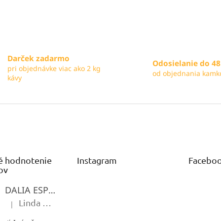
p
i
s
u
Darček zadarmo
Odosielanie do 48
pri objednávke viac ako 2 kg
od objednania kamk
kávy
é hodnotenie
Instagram
Facebo
ov
DALIA ESPRESSO
Linda Mériová
|
Hodnotenie produktu je 5 z 5 hviezdičiek.