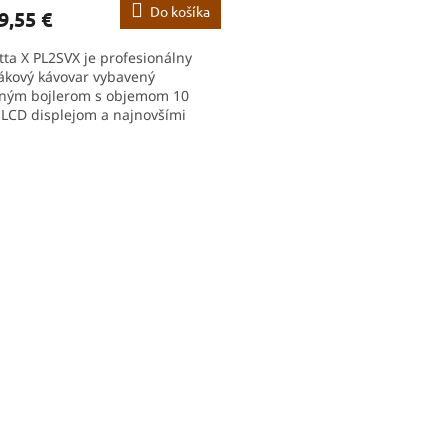
Do košíka
9,55 €
M
tta X PL2SVX je profesionálny
O
ákový kávovar vybavený
ým bojlerom s objemom 10
, LCD displejom a najnovšími
ológiami Lelit LTS a Double HX.
O
v
l
á
d
a
c
i
e
p
r
v
k
y
v
ý