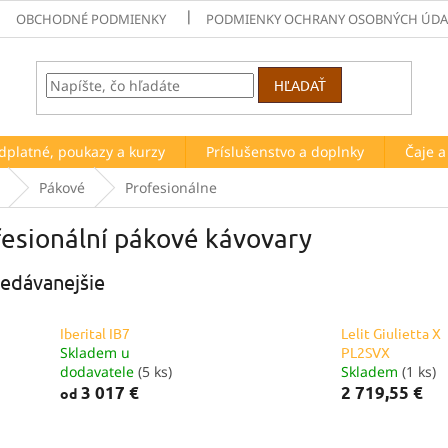
OBCHODNÉ PODMIENKY
PODMIENKY OCHRANY OSOBNÝCH ÚDA
HĽADAŤ
dplatné, poukazy a kurzy
Príslušenstvo a doplnky
Čaje 
Pákové
Profesionálne
esionální pákové kávovary
edávanejšie
Iberital IB7
Lelit Giulietta X
Skladem u
PL2SVX
dodavatele
(5 ks)
Skladem
(1 ks)
3 017 €
2 719,55 €
od