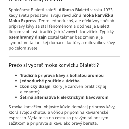
Spoločnosť Bialetti založil
Alfonso Bialetti
v roku 1933,
kedy svetu predstavil svoju revolučnú
moka kanvičku
Moka Express
. Tento jednoduchý, ale efektívny spôsob
prípravy kávy sa stal fenoménom a dodnes je Bialetti
lídrom v oblasti tradičných kávových kanvičiek. Typický
osemhranný dizajn
zostal takmer bez zmien a je
symbolom talianskej domácej kultúry a milovníkov kávy
po celom svete.
Prečo si vybrať moka kanvičku Bialetti?
Tradičná príprava kávy s bohatou arómou
Jednoduché použitie
a
údržba
Ikonický dizajn
, ktorý je zároveň praktický aj
elegantný
Šetrná alternatíva k elektrickým kávovarom
S moka kanvičkou objavíte kúzlo domácej prípravy kávy,
ktorá svojou chuťou a vôňou pripomína kaviarenské
espresso. Vydajte sa na cestu za pravým talianskym
zážitkom a pripravte si kávu ako pravý barista.