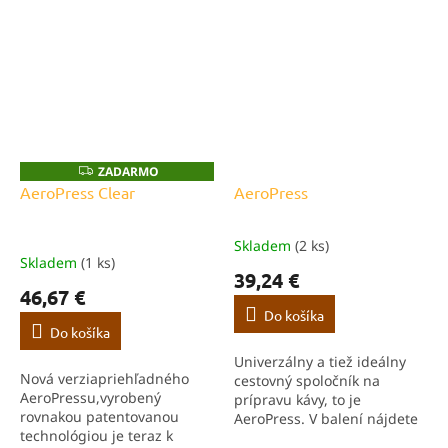
ZADARMO
Z
A
AeroPress Clear
AeroPress
D
A
R
M
Skladem
(2 ks)
Priemerné
O
Skladem
(1 ks)
hodnotenie
39,24 €
produktu
46,67 €
je
Do košíka
5,0
Do košíka
z
Univerzálny a tiež ideálny
5
Nová verziapriehľadného
cestovný spoločník na
hviezdičiek.
AeroPressu,vyrobený
prípravu kávy, to je
rovnakou patentovanou
AeroPress. V balení nájdete
technológiou je teraz k
všetko potrebné na úspešný