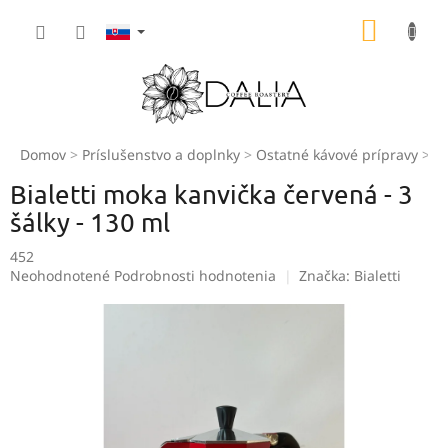
Prejsť
NÁKU
na
obsah
KOŠÍK
Domov
Príslušenstvo a doplnky
Ostatné kávové prípravy
M
Bialetti moka kanvička červená - 3
šálky - 130 ml
452
Priemerné
Neohodnotené
Podrobnosti hodnotenia
Značka:
Bialetti
hodnotenie
produktu
je
0,0
z
5
hviezdičiek.