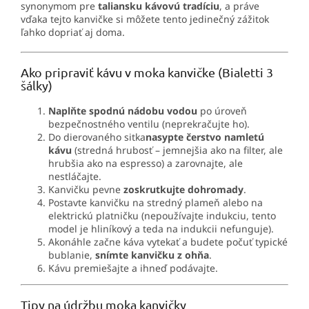
synonymom pre
taliansku kávovú tradíciu
, a práve
vďaka tejto kanvičke si môžete tento jedinečný zážitok
ľahko dopriať aj doma.
Ako pripraviť kávu v moka kanvičke (Bialetti 3
šálky)
Naplňte spodnú nádobu vodou
po úroveň
bezpečnostného ventilu (neprekračujte ho).
Do dierovaného sitka
nasypte čerstvo namletú
kávu
(stredná hrubosť – jemnejšia ako na filter, ale
hrubšia ako na espresso) a zarovnajte, ale
nestláčajte.
Kanvičku pevne
zoskrutkujte dohromady
.
Postavte kanvičku na stredný plameň alebo na
elektrickú platničku (nepoužívajte indukciu, tento
model je hliníkový a teda na indukcii nefunguje).
Akonáhle začne káva vytekať a budete počuť typické
bublanie,
snímte kanvičku z ohňa
.
Kávu premiešajte a ihneď podávajte.
Tipy na údržbu moka kanvičky