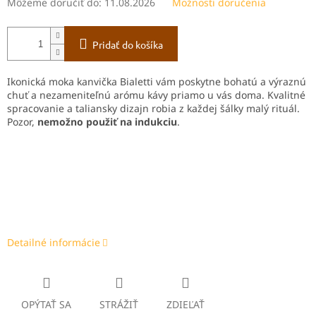
Môžeme doručiť do:
11.08.2026
Možnosti doručenia
Pridať do košíka
Ikonická moka kanvička Bialetti vám poskytne bohatú a výraznú
chuť a nezameniteľnú arómu kávy priamo u vás doma. Kvalitné
spracovanie a taliansky dizajn robia z každej šálky malý rituál.
Pozor,
nemožno použiť na indukciu
.
Detailné informácie
OPÝTAŤ SA
STRÁŽIŤ
ZDIEĽAŤ