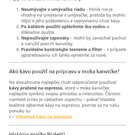
Neumývajte v umývačke riadu
– hliník nie je
vhodný na umývanie v umývačke, pretože by mohlo
dôjsť k jeho poškodeniu a ovplyvneniu chuti kávy.
Po každom použití opláchnite iba vodou
a
dôkladne osušte.
Nepoužívajte saponáty
– mohli by zanechať pachuť
a narušiť povrch kanvičky.
Pravidelne kontrolujte tesnenie a filter
– v prípade
opotrebovania ich ľahko vymeníte za nové.
Akú kávu použiť na prípravu v moka kanvičke?
Na dosiahnutie najlepšej chuti odporúčame používať
kávy pražené na espresso
, ktoré v moka kanvičke
najlepšie vyniknú svojou plnosťou a intenzitou. Čerstvo
namleté ​​zrnko je základom úspechu – pokiaľ hľadáte
kvalitné výberové kávy na espresso, pozrite sa na našu
ponuku tu:
👉
Výberové
kávy
na
espresso
História značky Bialetti