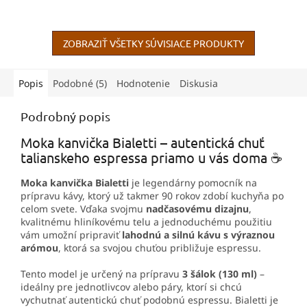
dispozícii vkrištáľovo
začiatok.
čistomprevedenie. Univerzálny
a tiež ideálny cestovný
spoločník na prípravu kávy,
ZOBRAZIŤ VŠETKY SÚVISIACE PRODUKTY
to...
Popis
Podobné (5)
Hodnotenie
Diskusia
Podrobný popis
Moka kanvička Bialetti – autentická chuť
talianskeho espressa priamo u vás doma ☕
Moka kanvička Bialetti
je legendárny pomocník na
prípravu kávy, ktorý už takmer 90 rokov zdobí kuchyňa po
celom svete. Vďaka svojmu
nadčasovému dizajnu
,
kvalitnému hliníkovému telu a jednoduchému použitiu
vám umožní pripraviť
lahodnú a silnú kávu s výraznou
arómou
, ktorá sa svojou chuťou približuje espressu.
Tento model je určený na prípravu
3 šálok (130 ml)
–
ideálny pre jednotlivcov alebo páry, ktorí si chcú
vychutnať autentickú chuť podobnú espressu. Bialetti je