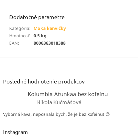
Dodatočné parametre
Kategória
:
Moka kanvičky
Hmotnosť
:
0.5 kg
EAN
:
8006363018388
Z
á
p
ä
Posledné hodnotenie produktov
t
Kolumbia Atunkaa bez kofeínu
i
e
Nikola Kučmášová
|
Hodnotenie produktu je 5 z 5 hviezdičiek.
Výborná káva, nepoznala bych, že je bez kofeinu! 😊
Instagram