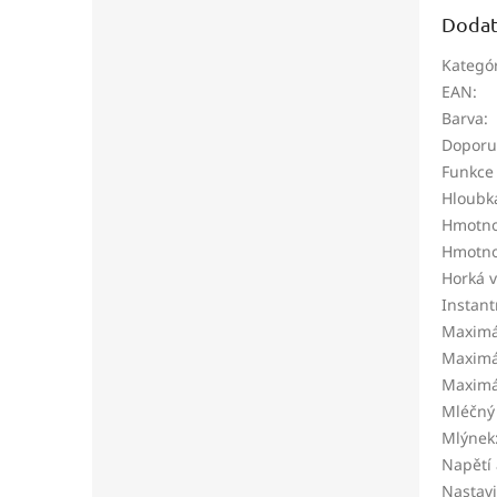
Dodat
Kategó
EAN
:
Barva
:
Doporuč
Funkce
Hloubk
Hmotno
Hmotno
Horká 
Instant
Maximál
Maximál
Maximál
Mléčný
Mlýnek
Napětí 
Nastavi