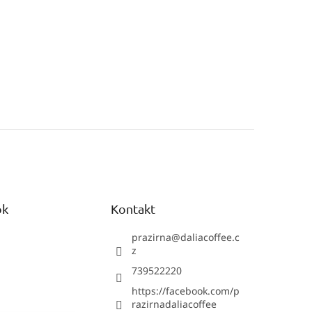
a
alebo sa
zaregistrujte
.
ok
Kontakt
prazirna
@
daliacoffee.c
z
739522220
https://facebook.com/p
razirnadaliacoffee