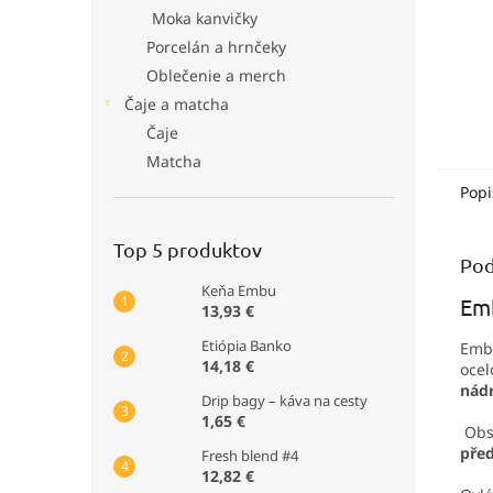
Moka kanvičky
Porcelán a hrnčeky
Oblečenie a merch
Čaje a matcha
Čaje
Matcha
Popi
Top 5 produktov
Pod
Keňa Embu
Em
13,93 €
Etiópia Banko
Emba
14,18 €
oce
nád
Drip bagy – káva na cesty
1,65 €
Obs
pře
Fresh blend #4
12,82 €