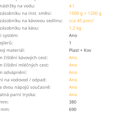
nádržky na vodu
:
4 l
ásobníku na inst. směsi
:
1500 g + 1200 g
zásobníku na kávovou sedlinu
:
cca 45 porcí
zásobníku na kávu
:
1,2 kg
í systém
:
Ano
ojlerů
:
1
vý materiál
:
Plast + Kov
 čištění kávových cest
:
Ano
 čištění mléčných cest
:
Ano
m odvápnění
:
Ano
ní na vodovod / odpad
:
Ano
va dvou nápojů současně
:
Ano
tná parní tryska
:
Ano
v mm
:
380
v mm
:
690
Novinka