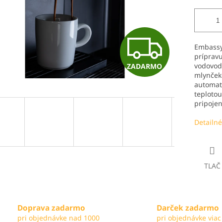
Z
Embassy
prípravu
vodovod
ZADARMO
A
mlynček
automat
teplotou
pripojen
D
Detailné
A
TLAČ
R
Doprava zadarmo
Darček zadarmo
M
pri objednávke nad 1000
pri objednávke viac