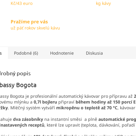
Kč/43 euro
kg kávy
O
Pražíme pre vás
už päť rokov skvelú kávu
s
Podobné (6)
Hodnotenie
Diskusia
robný popis
bassy Bogota
ssy Bogota je profesionální automatický kávovar pro přípravu až
lovému mlýnku a
0,7l bojleru
připraví
během hodiny až 150 porcí 
ržky
. Mléčný systém vytváří
mikropěnu o teplotě až 70 °C
, kávova
ahuje
dva zásobníky
na instantní směsi a plně
automatické prog
dnastavených receptů
, které lze upravit (teplota, dávkování, pořadí 