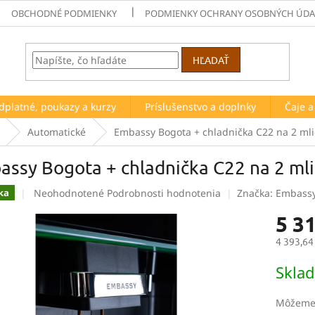
OBCHODNÉ PODMIENKY
PODMIENKY OCHRANY OSOBNÝCH ÚDA
HĽADAŤ
dplatné, poukazy a kurzy
Príslušenstvo a doplnky
Čaje 
Automatické
Embassy Bogota + chladnička C22 na 2 ml
assy Bogota + chladnička C22 na 2 ml
Priemerné
Neohodnotené
Podrobnosti hodnotenia
Značka:
Embass
ka
hodnotenie
5 31
produktu
je
4 393,64
0,0
z
Jednotk
Skla
5
cena:
hviezdičiek.
Môžeme 