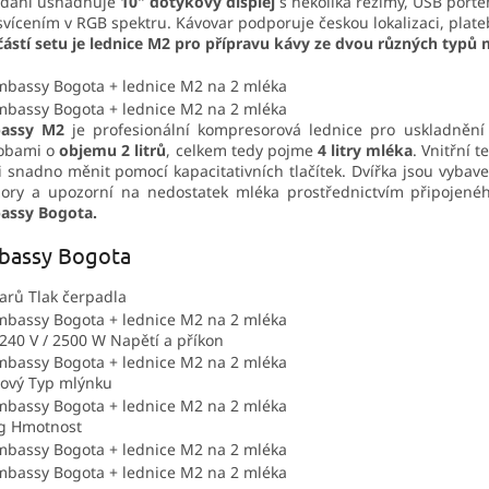
ádání usnadňuje
10" dotykový displej
s několika režimy, USB port
vícením v RGB spektru. Kávovar podporuje českou lokalizaci, pla
ástí setu je lednice M2 pro přípravu kávy ze dvou různých typů 
assy M2
je profesionální kompresorová lednice pro uskladněn
obami o
objemu 2 litrů
, celkem tedy pojme
4 litry mléka
. Vnitřní 
ji snadno měnit pomocí kapacitativních tlačítek. Dvířka jsou vyba
ory a upozorní na nedostatek mléka prostřednictvím připojené
assy Bogota.
bassy Bogota
barů
Tlak čerpadla
240 V / 2500 W
Napětí a příkon
lový
Typ mlýnku
kg
Hmotnost