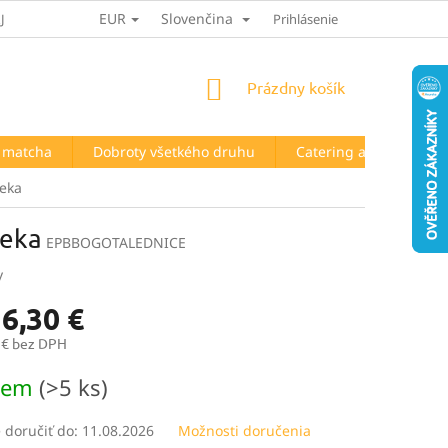
EUR
Slovenčina
JOV
HODNOTENIE OBCHODU
Prihlásenie
NÁKUPNÝ
Prázdny košík
KOŠÍK
a matcha
Dobroty všetkého druhu
Catering a prenájom t
ieka
ieka
EPBBOGOTALEDNICE
y
6,30 €
 € bez DPH
ová
dem
(>5 ks)
doručiť do:
11.08.2026
Možnosti doručenia