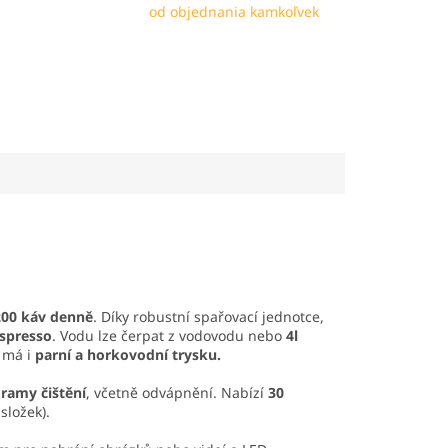
od objednania kamkoľvek
200 káv denně
. Díky robustní spařovací jednotce,
Espresso
. Vodu lze čerpat z vodovodu nebo
4l
r má i
parní a horkovodní trysku.
ramy čištění
, včetně odvápnění. Nabízí
30
složek).