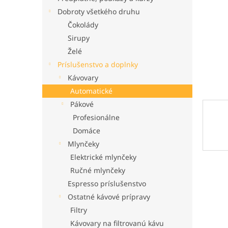
Dobroty všetkého druhu
Čokolády
Sirupy
Želé
Príslušenstvo a doplnky
Kávovary
Automatické
Pákové
Profesionálne
Domáce
Mlynčeky
Elektrické mlynčeky
Ručné mlynčeky
Espresso príslušenstvo
Ostatné kávové prípravy
Filtry
Kávovary na filtrovanú kávu