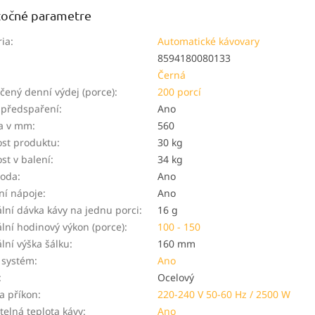
očné parametre
ria
:
Automatické kávovary
8594180080133
Černá
ený denní výdej (porce)
:
200 porcí
 předspaření
:
Ano
a v mm
:
560
st produktu
:
30 kg
st v balení
:
34 kg
voda
:
Ano
ní nápoje
:
Ano
ní dávka kávy na jednu porci
:
16 g
ní hodinový výkon (porce)
:
100 - 150
ní výška šálku
:
160 mm
 systém
:
Ano
:
Ocelový
a příkon
:
220-240 V 50-60 Hz / 2500 W
telná teplota kávy
:
Ano