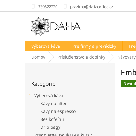
Prejsť
739522220
prazirna@daliacoffee.cz
na
obsah
Výberová káva
Pre firmy a prevádzky
Pre
Domov
Príslušenstvo a doplnky
Kávovary
B
Emb
o
Preskočiť
č
Kategórie
kategórie
Novin
n
ý
Výberová káva
p
Kávy na filter
a
Kávy na espresso
n
e
Bez kofeínu
l
Drip bagy
Predplatné, poukazy a kurzy