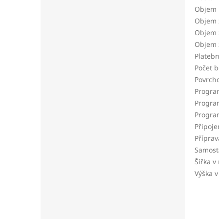
Objem 
Objem z
Objem 
Objem 
Platebn
Počet b
Povrcho
Program
Program
Progra
Připoje
Přípra
Samosta
Šířka 
Výška 