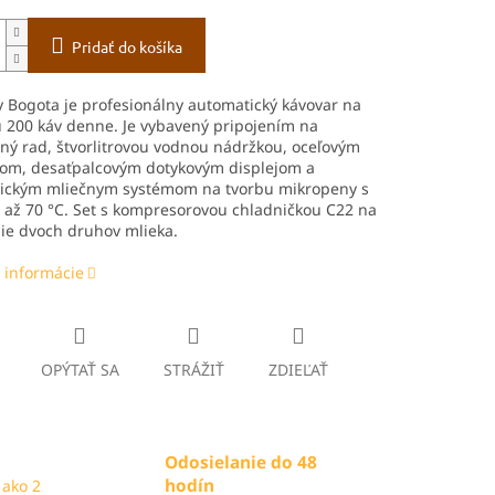
Pridať do košíka
 Bogota je profesionálny automatický kávovar na
 200 káv denne. Je vybavený pripojením na
ný rad, štvorlitrovou vodnou nádržkou, oceľovým
om, desaťpalcovým dotykovým displejom a
ickým mliečnym systémom na tvorbu mikropeny s
 až 70 °C. Set s kompresorovou chladničkou C22 na
ie dvoch druhov mlieka.
 informácie
OPÝTAŤ SA
STRÁŽIŤ
ZDIEĽAŤ
Odosielanie do 48
hodín
 ako 2