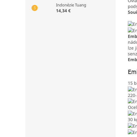
Ovl
Indonézie Tuang
pods
14,34 €
Souč
Emb
nád
lze 
senz
Emb
Em
15 
220-
Oce
30 