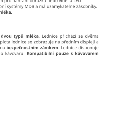
em pro nahrání obrázků nebo videí a LED
tební systémy MDB a má uzamykatelné zásobníky.
mléka.
í
dvou typů mléka
. Lednice přichází se dvěma
teplota lednice se zobrazuje na předním displeji a
vena
bezpečnostním zámkem
. Lednice disponuje
ho kávovaru.
Kompatibilní pouze s kávovarem