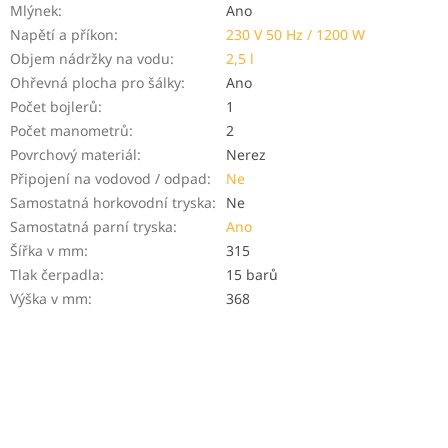
Mlýnek
:
Ano
Napětí a příkon
:
230 V 50 Hz / 1200 W
Objem nádržky na vodu
:
2,5 l
Ohřevná plocha pro šálky
:
Ano
Počet bojlerů
:
1
Počet manometrů
:
2
Povrchový materiál
:
Nerez
Připojení na vodovod / odpad
:
Ne
Samostatná horkovodní tryska
:
Ne
Samostatná parní tryska
:
Ano
Šířka v mm
:
315
Tlak čerpadla
:
15 barů
Výška v mm
:
368
PRIDAŤ HODNOTENIE