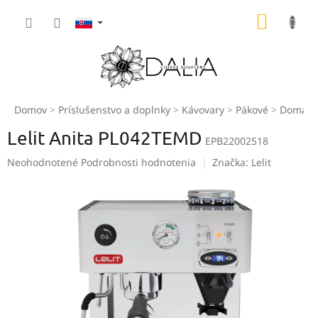
Prejsť
NÁKU
na
obsah
KOŠÍK
Domov
Príslušenstvo a doplnky
Kávovary
Pákové
Domáce
Lelit Anita PL042TEMD
EPB22002518
Priemerné
Neohodnotené
Podrobnosti hodnotenia
Značka:
Lelit
hodnotenie
produktu
je
0,0
z
5
hviezdičiek.