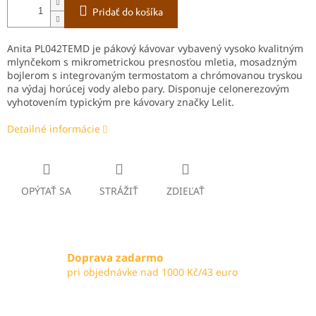
Pridať do košíka
Anita PL042TEMD je pákový kávovar vybavený vysoko kvalitným
mlynčekom s mikrometrickou presnosťou mletia, mosadzným
bojlerom s integrovaným termostatom a chrómovanou tryskou
na výdaj horúcej vody alebo pary. Disponuje celonerezovým
vyhotovením typickým pre kávovary značky Lelit.
Detailné informácie
OPÝTAŤ SA
STRÁŽIŤ
ZDIEĽAŤ
Doprava zadarmo
pri objednávke nad 1000 Kč/43 euro