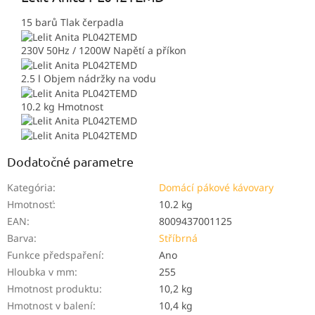
15 barů
Tlak čerpadla
230V 50Hz / 1200W
Napětí a příkon
2.5 l
Objem nádržky na vodu
10.2 kg
Hmotnost
Dodatočné parametre
Kategória
:
Domácí pákové kávovary
Hmotnosť
:
10.2 kg
EAN
:
8009437001125
Barva
:
Stříbrná
Funkce předspaření
:
Ano
Hloubka v mm
:
255
Hmotnost produktu
:
10,2 kg
Hmotnost v balení
:
10,4 kg