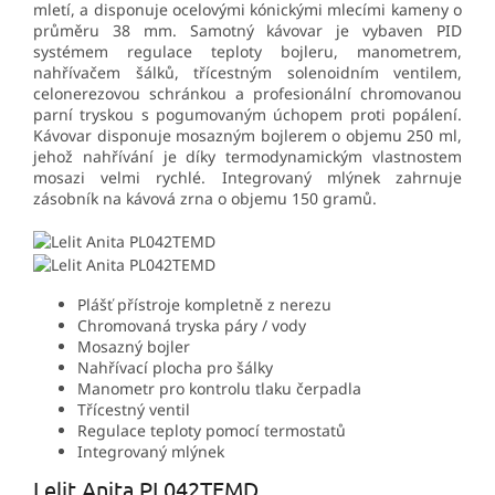
mletí, a disponuje ocelovými kónickými mlecími kameny o
průměru 38 mm. Samotný kávovar je vybaven PID
systémem regulace teploty bojleru, manometrem,
nahřívačem šálků, třícestným solenoidním ventilem,
celonerezovou schránkou a profesionální chromovanou
parní tryskou s pogumovaným úchopem proti popálení.
Kávovar disponuje mosazným bojlerem o objemu 250 ml,
jehož nahřívání je díky termodynamickým vlastnostem
mosazi velmi rychlé. Integrovaný mlýnek zahrnuje
zásobník na kávová zrna o objemu 150 gramů.
Plášť přístroje kompletně z nerezu
Chromovaná tryska páry / vody
Mosazný bojler
Nahřívací plocha pro šálky
Manometr pro kontrolu tlaku čerpadla
Třícestný ventil
Regulace teploty pomocí termostatů
Integrovaný mlýnek
Lelit Anita PL042TEMD