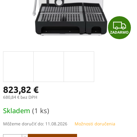
Z
ZADARMO
A
D
A
R
M
823,82 €
680,84 € bez DPH
O
Jednotková
Skladem
(1 ks)
cena:
Môžeme doručiť do:
11.08.2026
Možnosti doručenia