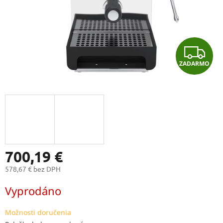
Z
ZADARMO
A
D
A
R
M
700,19 €
578,67 € bez DPH
O
Jednotková
Vyprodáno
cena:
Možnosti doručenia