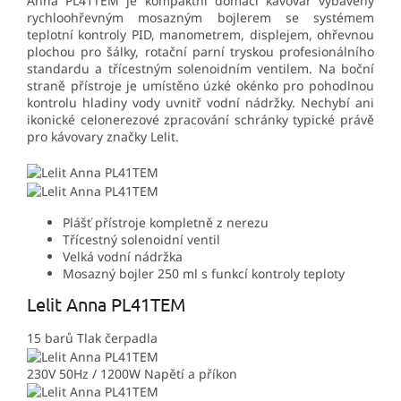
Anna PL41TEM je kompaktní domácí kávovar vybavený
rychloohřevným mosazným bojlerem se systémem
teplotní kontroly PID, manometrem, displejem, ohřevnou
plochou pro šálky, rotační parní tryskou profesionálního
standardu a třícestným solenoidním ventilem. Na boční
straně přístroje je umístěno úzké okénko pro pohodlnou
kontrolu hladiny vody uvnitř vodní nádržky. Nechybí ani
ikonické celonerezové zpracování schránky typické právě
pro kávovary značky Lelit.
Plášť přístroje kompletně z nerezu
Třícestný solenoidní ventil
Velká vodní nádržka
Mosazný bojler 250 ml s funkcí kontroly teploty
Lelit Anna PL41TEM
15 barů
Tlak čerpadla
230V 50Hz / 1200W
Napětí a příkon