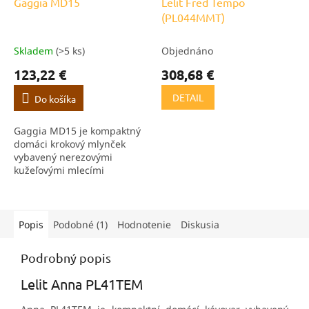
Gaggia MD15
Lelit Fred Tempo
D
(PL044MMT)
A
R
M
O
Skladem
(>5 ks)
Objednáno
123,22 €
308,68 €
DETAIL
Do košíka
Gaggia MD15 je kompaktný
domáci krokový mlynček
vybavený nerezovými
kužeľovými mlecími
kameňmi a zásobníkom na
kávové zrná s kapacitou 300
gramov. Mlynček ponúka 15
nastaviteľných stupňov
Popis
Podobné (1)
Hodnotenie
Diskusia
mletej...
Podrobný popis
Lelit Anna PL41TEM