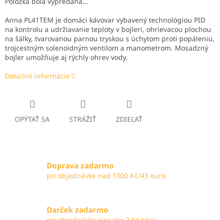
Položka bola vypredaná…
Anna PL41TEM je domáci kávovar vybavený technológiou PID
na kontrolu a udržiavanie teploty v bojleri, ohrievacou plochou
na šálky, tvarovanou parnou tryskou s úchytom proti popáleniu,
trojcestným solenoidným ventilom a manometrom. Mosadzný
bojler umožňuje aj rýchly ohrev vody.
Detailné informácie
OPÝTAŤ SA
STRÁŽIŤ
ZDIEĽAŤ
Doprava zadarmo
pri objednávke nad 1000 Kč/43 euro
Darček zadarmo
pri objednávke viac ako 2 kg kávy