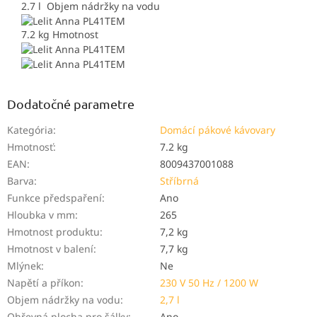
2.7 l
Objem nádržky na vodu
7.2 kg
Hmotnost
Dodatočné parametre
Kategória
:
Domácí pákové kávovary
Hmotnosť
:
7.2 kg
EAN
:
8009437001088
Barva
:
Stříbrná
Funkce předspaření
:
Ano
Hloubka v mm
:
265
Hmotnost produktu
:
7,2 kg
Hmotnost v balení
:
7,7 kg
Mlýnek
:
Ne
Napětí a příkon
:
230 V 50 Hz / 1200 W
Objem nádržky na vodu
:
2,7 l
Ohřevná plocha pro šálky
:
Ano