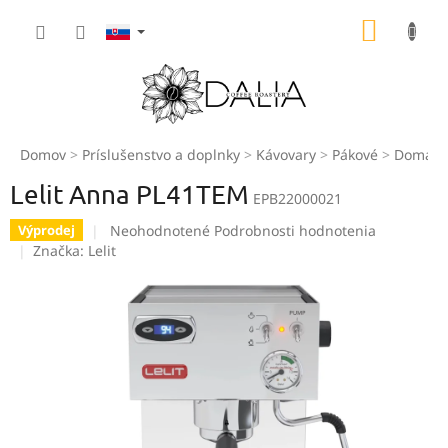
Prejsť
NÁKU
na
obsah
KOŠÍK
Domov
Príslušenstvo a doplnky
Kávovary
Pákové
Domáce
Lelit Anna PL41TEM
EPB22000021
Priemerné
Neohodnotené
Podrobnosti hodnotenia
Výprodej
hodnotenie
Značka:
Lelit
produktu
je
0,0
z
5
hviezdičiek.