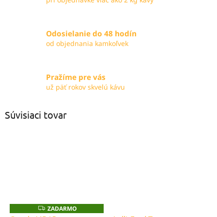
Odosielanie do 48 hodín
od objednania kamkoľvek
Pražíme pre vás
už päť rokov skvelú kávu
Súvisiaci tovar
ZADARMO
Z
A