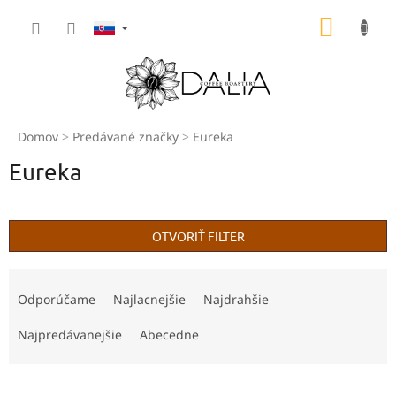
Prejsť
NÁKU
na
obsah
KOŠÍK
Domov
Predávané značky
Eureka
Eureka
OTVORIŤ FILTER
R
a
Odporúčame
Najlacnejšie
Najdrahšie
d
e
Najpredávanejšie
Abecedne
n
i
V
e