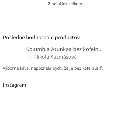
bez námahy. Ideálny
2
položiek celkom
O
pomocník pre baristov, ktorí
v
chcú špičkové espresso
Z
l
bez...
á
á
d
p
a
ä
Posledné hodnotenie produktov
c
t
i
Kolumbia Atunkaa bez kofeínu
i
e
e
p
Nikola Kučmášová
|
Hodnotenie produktu je 5 z 5 hviezdičiek.
r
v
Výborná káva, nepoznala bych, že je bez kofeinu! 😊
k
y
v
Instagram
ý
p
i
s
u