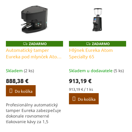
ý
p
p
r
i
o
s
d
p
u
r
k
o
t
ZADARMO
ZADARMO
Z
Z
A
A
d
Automatický tamper
Mlýnek Eureka Atom
o
D
D
u
Eureka pod mlynček Atom,
Specialty 65
A
A
v
R
R
k
58 mm, čierny
M
M
t
O
O
Skladem
(2 ks)
Skladem u dodavatele
(5 ks)
o
888,38 €
913,19 €
v
Jednotková
913,19 € / 1 ks
Do košíka
cena:
Do košíka
Profesionálny automatický
tamper Eureka zabezpečuje
dokonale rovnomerné
tlakovanie kávy za 1,5
sekundy – rýchlo, presne a