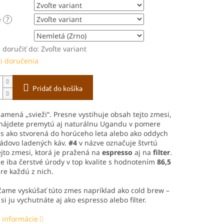
e
?
doručiť do:
Zvoľte variant
i doručenia
Pridať do košíka
amená „svieži“. Presne vystihuje obsah tejto zmesi,
j nájdete premytú aj naturálnu Ugandu v pomere
s ako stvorená do horúceho leta alebo ako oddych
ládovo ladených káv.
#4
v názve označuje štvrtú
ejto zmesi, ktorá je pražená na
espresso
aj na
filter
.
 iba čerstvé úrody v top kvalite s hodnotením
86,5
re každú z nich.
ame vyskúšať túto zmes napríklad ako cold brew –
si ju vychutnáte aj ako espresso alebo filter.
 informácie