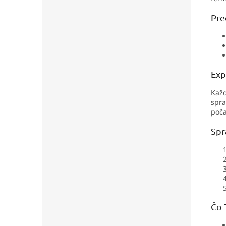
Pre
Exp
Každ
spra
poča
Spr
Čo 