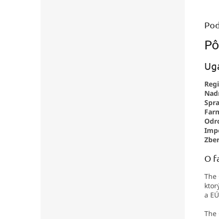
Pozor,.
Pod
Pô
Uga
Regi
Nad
Spra
Far
Odr
Impo
Zber
O f
The 
ktor
a EÚ
The 