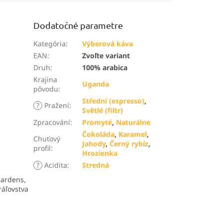
Dodatočné parametre
Kategória
:
Výberová káva
EAN
:
Zvoľte variant
Druh
:
100% arabica
Krajina
Uganda
pôvodu
:
Střední (espresso)
,
?
Pražení
:
Světlé (filtr)
Zpracování
:
Promyté
,
Naturálne
Čokoláda
,
Karamel
,
Chuťový
Jahody
,
Černý rybíz
,
profil
:
Hrozienka
?
Acidita
:
Stredná
Gardens,
áľovstva