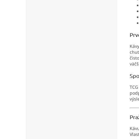
Prv
Kávy
chuť
čist
väč
Spo
TCG 
podp
výsl
Pra
Káv
Vlas