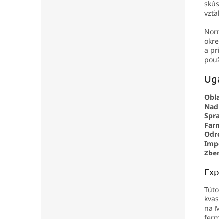
skús
vzťa
Norm
okre
a pr
použ
Ug
Obla
Nad
Spra
Far
Odr
Impo
Zber
Exp
Túto
kvas
na M
ferm