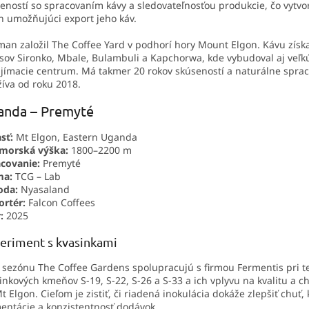
eností so spracovaním kávy a sledovateľnosťou produkcie, čo vytvo
h umožňujúci export jeho káv.
an založil The Coffee Yard v podhorí hory Mount Elgon. Kávu získ
sov Sironko, Mbale, Bulambuli a Kapchorwa, kde vybudoval aj veľk
ijímacie centrum. Má takmer 20 rokov skúseností a naturálne spra
íva od roku 2018.
anda – Premyté
sť:
Mt Elgon, Eastern Uganda
morská výška:
1800–2200 m
covanie:
Premyté
ma:
TCG – Lab
oda:
Nyasaland
rtér:
Falcon Coffees
:
2025
eriment s kvasinkami
 sezónu The Coffee Gardens spolupracujú s firmou Fermentis pri t
inkových kmeňov S-19, S-22, S-26 a S-33 a ich vplyvu na kvalitu a c
t Elgon. Cieľom je zistiť, či riadená inokulácia dokáže zlepšiť chuť,
entácie a konzistentnosť dodávok.