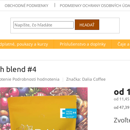
OBCHODNÉ PODMIENKY
PODMIENKY OCHRANY OSOBNÝCH ÚDA
HĽADAŤ
dplatné, poukazy a kurzy
Príslušenstvo a doplnky
Čaje 
sh blend #4
rné
otenie
Podrobnosti hodnotenia
Značka:
Dalia Coffee
enie
od
tu
od
11,45
Jednotk
od 47,39 
cena:
čiek.
Zvoľt