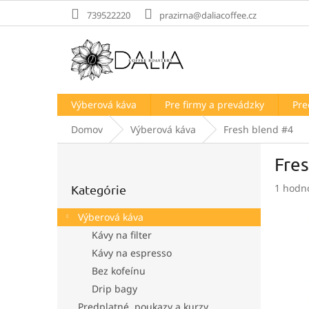
Prejsť
739522220
prazirna@daliacoffee.cz
na
obsah
Výberová káva
Pre firmy a prevádzky
Pre
Domov
Výberová káva
Fresh blend #4
B
Fre
o
Preskočiť
č
Prieme
1 hodn
Kategórie
kategórie
n
hodnot
ý
produk
Výberová káva
p
je
Kávy na filter
a
5,0
Kávy na espresso
z
n
5
e
Bez kofeínu
hviezdi
l
Drip bagy
Predplatné, poukazy a kurzy