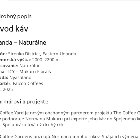
..
robný popis
vod káv
nda – Naturálne
ón:
Sironko District, Eastern Uganda
morská výška:
2000–2200 m
covanie:
Naturálne
ma:
TCY – Mukuru Florals
oda:
Nyasaland
rtér:
Falcon Coffees
:
2025
armárovi a projekte
Coffee Yard je novým obchodným partnerom projektu The Coffee 
ý podporuje Normana Mukuru pri exporte jeho káv do Spojeného kr
. Spolupráca trvá už druhý rok.
Coffee Gardens poznajú Normana mnoho rokov. Spája ich výmena