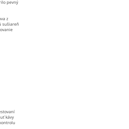
rilo pevný
ava z
ú sušiareň
covanie
estovaní
huť kávy
 kontrolu