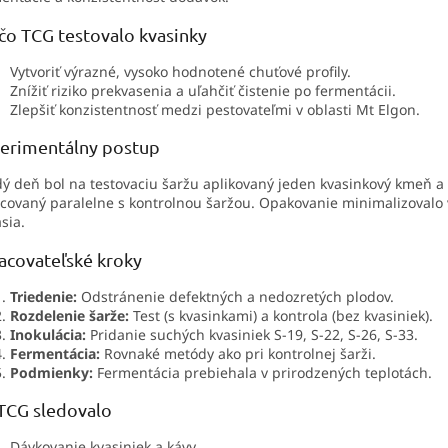
čo TCG testovalo kvasinky
Vytvoriť výrazné, vysoko hodnotené chuťové profily.
Znížiť riziko prekvasenia a uľahčiť čistenie po fermentácii.
Zlepšiť konzistentnosť medzi pestovateľmi v oblasti Mt Elgon.
erimentálny postup
ý deň bol na testovaciu šaržu aplikovaný jeden kvasinkový kmeň a
covaný paralelne s kontrolnou šaržou. Opakovanie minimalizovalo 
sia.
acovateľské kroky
Triedenie:
Odstránenie defektných a nedozretých plodov.
Rozdelenie šarže:
Test (s kvasinkami) a kontrola (bez kvasiniek).
Inokulácia:
Pridanie suchých kvasiniek S-19, S-22, S-26, S-33.
Fermentácia:
Rovnaké metódy ako pri kontrolnej šarži.
Podmienky:
Fermentácia prebiehala v prirodzených teplotách.
TCG sledovalo
Dávkovanie kvasiniek a kávy