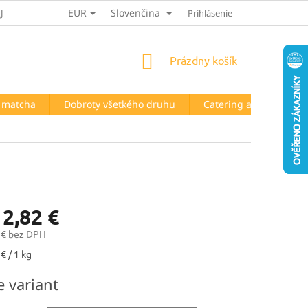
EUR
Slovenčina
JOV
HODNOTENIE OBCHODU
Prihlásenie
NÁKUPNÝ
Prázdny košík
KOŠÍK
a matcha
Dobroty všetkého druhu
Catering a prenájom t
12,82 €
 €
bez DPH
ová
€ / 1 kg
e variant