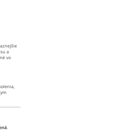
aznejšie
esu a
né vo
olenia,
nym
ená
.