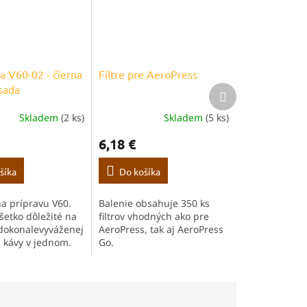
a V60-02 - čierna
Filtre pre AeroPress
sada
Ďalší
produkt
Skladem
(2 ks)
Skladem
(5 ks)
6,18 €
šíka
Do košíka
a prípravu V60.
Balenie obsahuje 350 ks
šetko dôležité na
filtrov vhodných ako pre
dokonalevyváženej
AeroPress, tak aj AeroPress
ej kávy v jednom.
Go.