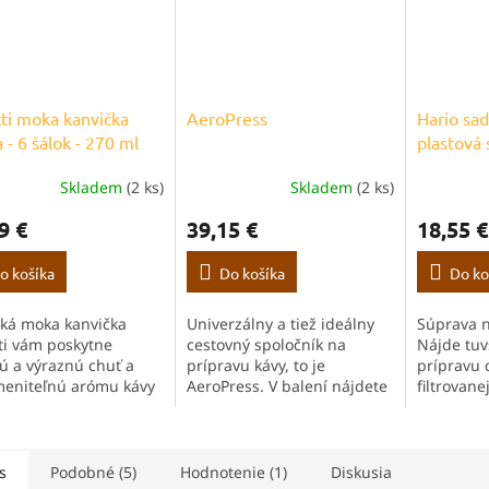
tti moka kanvička
AeroPress
Hario sad
a - 6 šálok - 270 ml
plastová 
Skladem
(2 ks)
Skladem
(2 ks)
Priemerné
hodnotenie
9 €
39,15 €
18,55 €
produktu
je
5,0
o košíka
Do košíka
Do ko
z
5
cká moka kanvička
Univerzálny a tiež ideálny
Súprava n
hviezdičiek.
tti vám poskytne
cestovný spoločník na
Nájde tuv
ú a výraznú chuť a
prípravu kávy, to je
prípravu 
eniteľnú arómu kávy
AeroPress. V balení nájdete
filtrovan
o u vás doma.
všetko potrebné na úspešný
tné spracovanie a
začiatok.
sky dizajn robia z
 šálky malý rituál.
s
Podobné (5)
Hodnotenie (1)
Diskusia