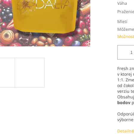
Váha
Praženi
Mletí
Môžeme 
Možnost
Fresh zn
v ktore
1:1. Zme
od čoko
verziu t
Obsahuje
bodov
p
Odporúč
výborne 
Detailné