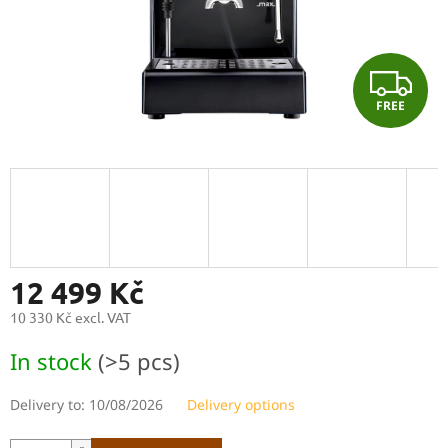
F
FREE
R
E
E
12 499 Kč
10 330 Kč excl. VAT
Measure
In stock
(>5 pcs)
price:
Delivery to:
10/08/2026
Delivery options