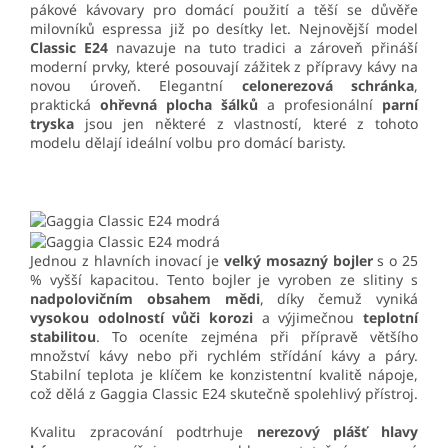
pákové kávovary pro domácí použití a těší se důvěře
milovníků espressa již po desítky let. Nejnovější model
Classic E24
navazuje na tuto tradici a zároveň přináší
moderní prvky, které posouvají zážitek z přípravy kávy na
novou úroveň. Elegantní
celonerezová schránka
,
praktická
ohřevná plocha šálků
a profesionální
parní
tryska
jsou jen některé z vlastností, které z tohoto
modelu dělají ideální volbu pro domácí baristy.
Jednou z hlavních inovací je
velký mosazný bojler
s o 25
% vyšší kapacitou. Tento bojler je vyroben ze slitiny s
nadpolovičním obsahem mědi
, díky čemuž vyniká
vysokou odolností vůči korozi
a výjimečnou
teplotní
stabilitou
. To oceníte zejména při přípravě většího
množství kávy nebo při rychlém střídání kávy a páry.
Stabilní teplota je klíčem ke konzistentní kvalitě nápoje,
což dělá z Gaggia Classic E24 skutečně spolehlivý přístroj.
Kvalitu zpracování podtrhuje
nerezový plášť hlavy