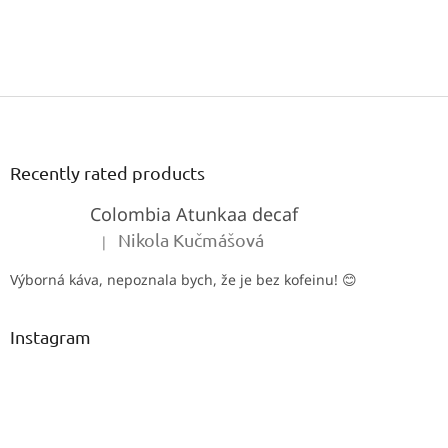
Be the first who will post an article to this item!
Only registered users can submit posts. Please
log in
or
sign
up
.
F
o
o
t
Recently rated products
e
Colombia Atunkaa decaf
r
Nikola Kučmášová
|
The product rating is 5 out of 5 stars.
Výborná káva, nepoznala bych, že je bez kofeinu! 😊
Instagram