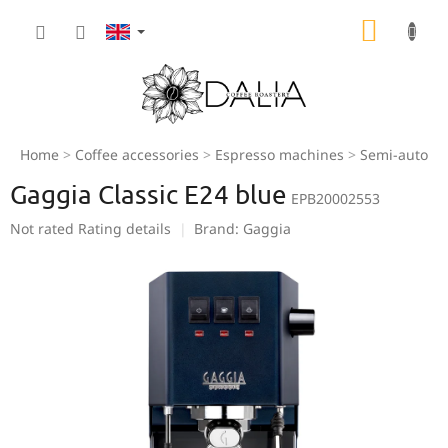
Skip
SHOPP
to
content
CART
Home
Coffee accessories
Espresso machines
Semi-automa
Gaggia Classic E24 blue
EPB20002553
The
Not rated
Rating details
Brand:
Gaggia
average
product
rating
is
0,0
out
of
5
stars.