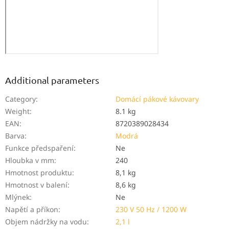
Additional parameters
Category
:
Domácí pákové kávovary
Weight
:
8.1 kg
EAN
:
8720389028434
Barva
:
Modrá
Funkce předspaření
:
Ne
Hloubka v mm
:
240
Hmotnost produktu
:
8,1 kg
Hmotnost v balení
:
8,6 kg
Mlýnek
:
Ne
Napětí a příkon
:
230 V 50 Hz / 1200 W
Objem nádržky na vodu
:
2,1 l