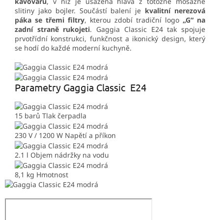
kávovaru
, v níž je usazena hlava z totožné mosazné
slitiny jako bojler. Součástí balení je
kvalitní nerezová
páka se třemi filtry
, kterou zdobí tradiční logo
„G“ na
zadní straně rukojeti
. Gaggia Classic E24 tak spojuje
prvotřídní konstrukci, funkčnost a ikonický design, který
se hodí do každé moderní kuchyně.
Parametry Gaggia Classic E24
15 barů
Tlak čerpadla
230 V / 1200 W
Napětí a příkon
2.1 l
Objem nádržky na vodu
8,1 kg
Hmotnost