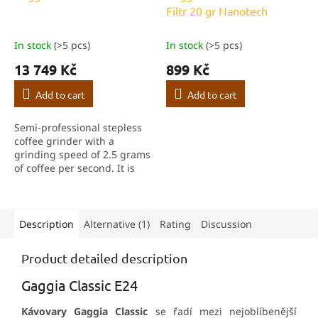
Filtr 20 gr Nanotech
E
In stock
(>5 pcs)
In stock
(>5 pcs)
13 749 Kč
899 Kč
Add to cart
Add to cart
Semi‑professional stepless
coffee grinder with a
grinding speed of 2.5 grams
of coffee per second. It is
fitted with hardened steel
burrs with a diameter of 55
mm and uses anti‑vibration
technology...
Description
Alternative (1)
Rating
Discussion
Product detailed description
Gaggia Classic E24
Kávovary Gaggia Classic
se řadí mezi nejoblíbenější