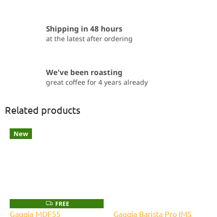
Shipping in 48 hours
at the latest after ordering
We've been roasting
great coffee for 4 years already
Related products
New
FREE
F
R
Gaggia MDF55
Gaggia Barista Pro IMS
E