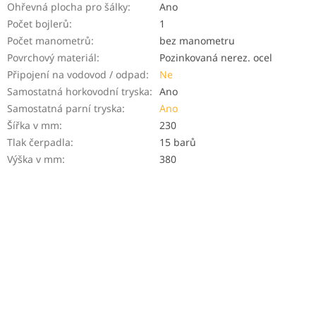
Ohřevná plocha pro šálky
:
Ano
Počet bojlerů
:
1
Počet manometrů
:
bez manometru
Povrchový materiál
:
Pozinkovaná nerez. ocel
Připojení na vodovod / odpad
:
Ne
Samostatná horkovodní tryska
:
Ano
Samostatná parní tryska
:
Ano
Šířka v mm
:
230
Tlak čerpadla
:
15 barů
Výška v mm
:
380
FREE
F