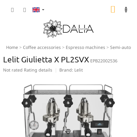
Skip
SHOPP
to
content
CART
Home
Coffee accessories
Espresso machines
Semi-automa
Lelit Giulietta X PL2SVX
EPB22002536
The
Not rated
Rating details
Brand:
Lelit
average
product
rating
is
0,0
out
of
5
stars.