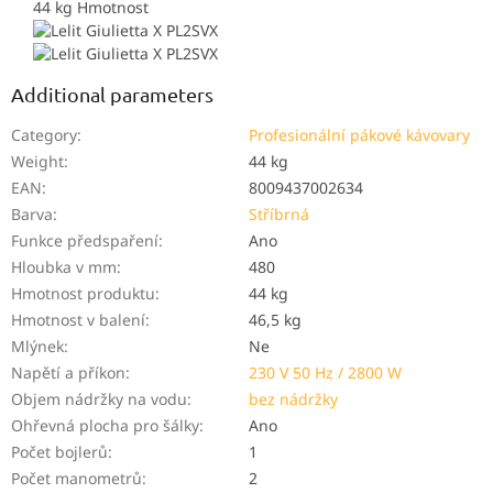
44 kg
Hmotnost
Additional parameters
Category
:
Profesionální pákové kávovary
Weight
:
44 kg
EAN
:
8009437002634
Barva
:
Stříbrná
Funkce předspaření
:
Ano
Hloubka v mm
:
480
Hmotnost produktu
:
44 kg
Hmotnost v balení
:
46,5 kg
Mlýnek
:
Ne
Napětí a příkon
:
230 V 50 Hz / 2800 W
Objem nádržky na vodu
:
bez nádržky
Ohřevná plocha pro šálky
:
Ano
Počet bojlerů
:
1
Počet manometrů
:
2