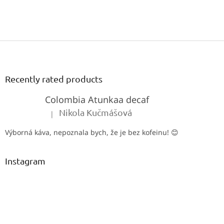
Only registered users can submit posts. Please
log in
or
sign
up
.
F
o
o
t
Recently rated products
e
Colombia Atunkaa decaf
r
Nikola Kučmášová
|
The product rating is 5 out of 5 stars.
Výborná káva, nepoznala bych, že je bez kofeinu! 😊
Instagram