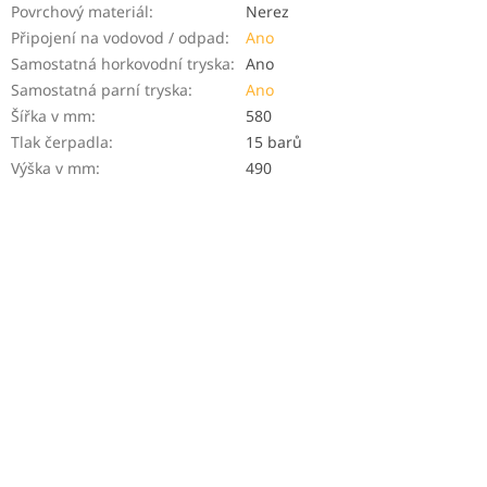
Povrchový materiál
:
Nerez
Připojení na vodovod / odpad
:
Ano
Samostatná horkovodní tryska
:
Ano
Samostatná parní tryska
:
Ano
Šířka v mm
:
580
Tlak čerpadla
:
15 barů
Výška v mm
:
490
FREE
FREE
F
F
R
R
Lelit Bianca PL162T
Lelit Mara X PL62X White
E
E
(on order)
E
E