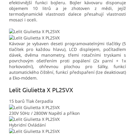
efektivnější funkci bojleru. Bojler kávovaru disponuje
objemem 10 litrů a je zhotoven z mědi, jejíž
termodynamické vlastnosti dalece přesahují vlastnosti
mosazi i oceli.
Kávovar je vybaven deseti programovatelnými tlačítky (5
tlačítek pro každou hlavu), LCD displejem, počítadlem
dávek, dvěma manometry, třemi rotačními tryskami s
povrchovým ošetřením proti popálení (2x parní + 1x
horkovodní), ohřevnou plochou pro šálky, funkcí
automatického čištění, funkcí předspaření (lze deaktiovat)
a Eko-módem.
Lelit Giulietta X PL2SVX
15 barů
Tlak čerpadla
230V 50Hz / 2800W
Napětí a příkon
Hybridní
Ovládání