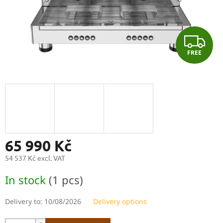
F
FREE
R
E
E
65 990 Kč
54 537 Kč excl. VAT
Measure
In stock
(1 pcs)
price:
Delivery to:
10/08/2026
Delivery options