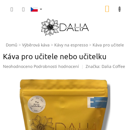
Přejít
NÁKUP
na
obsah
KOŠÍK
Domů
Výběrová káva
Kávy na espresso
Káva pro učitele ne
Káva pro učitele nebo učitelku
Průměrné
Neohodnoceno
Podrobnosti hodnocení
Značka:
Dalia Coffee
hodnocení
produktu
je
0,0
z
5
hvězdiček.