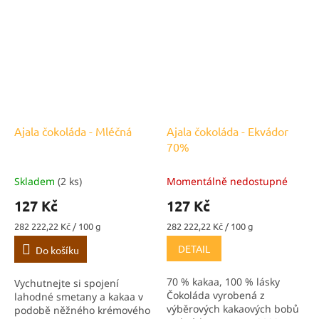
Ajala čokoláda - Mléčná
Ajala čokoláda - Ekvádor
70%
Skladem
(2 ks)
Momentálně nedostupné
127 Kč
127 Kč
Měrná
Měrná
282 222,22 Kč / 100 g
282 222,22 Kč / 100 g
cena:
cena:
DETAIL
Do košíku
70 % kakaa, 100 % lásky
Vychutnejte si spojení
Čokoláda vyrobená z
lahodné smetany a kakaa v
výběrových kakaových bobů
podobě něžného krémového