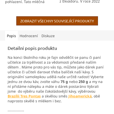
z Ekvádoru. V roce 2022
pohlazení. Tato mléčná
získal ocenění na světové
čokoláda vyrobená z
soutěži potravin Great Taste
výběrových kakaových bobů
Awards.
se vám v ústech rozplyne...
ZOBRAZIT VŠECHNY SOUVISEJÍCÍ PRODUKTY
Popis
Hodnocení
Diskuze
Detailní popis produktu
Na konci školního roku je fajn odvděčit se panu či paní
učitelce za trpělivost a za vědomosti předané naším
dětem . Máme proto pro vás tip, můžete jako dárek paní
učitelce či učiteli darovat třeba balíček naší kávy. S
originální samolepkou udělá naše určitě radost! Vyberte
jednu ze dvou káv, zvolte váhu
75 g
nebo
250 g
a my na
ní přidáme nálepku a máte o dárek postaráno Vybrali
jsme do výběru naše čokoládovější kávy, výběrovou
Brazílii Tres Pontas
a skvělou směs
Jihoamerická
, obě
naprosto skvělé s mlékem i bez.
-------------