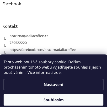
Facebook
Kontakt
prazirna
@
daliacoffee.cz
739522220
https://facebook.com/prazirnadaliacoffee
prazirnadalia
Tento web používá soubory cookie. Dalším
739522220
procházením tohoto webu vyjadřujete souhlas s jejich
používáním.. Více informací
zde
.
Vytvořil Shoptet
Nastavení
Copyright 2026
Pražírna Dalia Coffee
. Všechna práva
Souhlasím
vyhrazena.