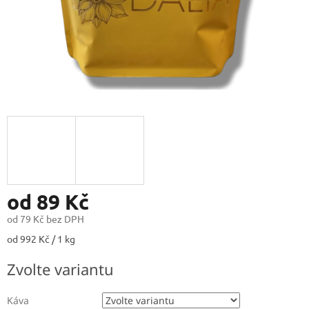
od
89 Kč
od
79 Kč
bez DPH
Měrná
od 992 Kč / 1 kg
cena:
Zvolte variantu
Káva