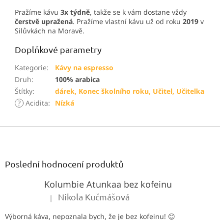
Pražíme kávu
3x týdně
, takže se k vám dostane vždy
čerstvě upražená
. Pražíme vlastní kávu už od roku
2019
v
Silůvkách na Moravě.
Doplňkové parametry
Kategorie
:
Kávy na espresso
Druh
:
100% arabica
Štítky
:
dárek, Konec školního roku, Učitel, Učitelka
?
Acidita
:
Nízká
Z
á
p
a
Poslední hodnocení produktů
t
Kolumbie Atunkaa bez kofeinu
í
Nikola Kučmášová
|
Hodnocení produktu je 5 z 5 hvězdiček.
Výborná káva, nepoznala bych, že je bez kofeinu! 😊