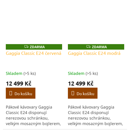
profesionální tryskou a
profesionální tryskou a
držákem filtru z nerezové
držákem filtru z nerezové
oceli.
oceli.
ZDARMA
ZDARMA
Z
Z
D
D
Gaggia Classic E24 červená
Gaggia Classic E24 modrá
A
A
R
R
M
M
A
A
Skladem
(>5 ks)
Skladem
(>5 ks)
12 499 Kč
12 499 Kč
Do košíku
Do košíku
Pákové kávovary Gaggia
Pákové kávovary Gaggia
Classic E24 disponují
Classic E24 disponují
nerezovou schránkou,
nerezovou schránkou,
velkým mosazným bojlerem,
velkým mosazným bojlerem,
ohřevnou plochou pro šálky,
ohřevnou plochou pro šálky,