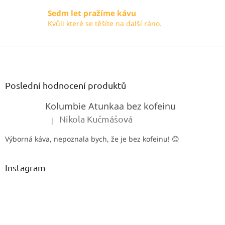
Sedm let pražíme kávu
Kvůli které se těšíte na další ráno.
Z
á
p
a
Poslední hodnocení produktů
t
Kolumbie Atunkaa bez kofeinu
í
Nikola Kučmášová
|
Hodnocení produktu je 5 z 5 hvězdiček.
Výborná káva, nepoznala bych, že je bez kofeinu! 😊
Instagram