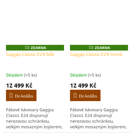
gastronomická zařízení. Díky
profesionální tryskou a
pokročilému designu a
držákem filtru z nerezové
moderní technologii
oceli.
zaručuje...
ZDARMA
ZDARMA
Z
Z
D
D
Gaggia Classic E24 bílá
Gaggia Classic E24 černá
A
A
R
R
M
M
A
A
Skladem
(>5 ks)
Skladem
(>5 ks)
12 499 Kč
12 499 Kč
Do košíku
Do košíku
Pákové kávovary Gaggia
Pákové kávovary Gaggia
Classic E24 disponují
Classic E24 disponují
nerezovou schránkou,
nerezovou schránkou,
velkým mosazným bojlerem,
velkým mosazným bojlerem,
ohřevnou plochou pro šálky,
ohřevnou plochou pro šálky,