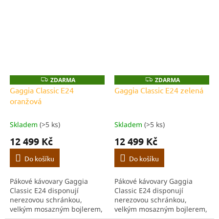
profesionální tryskou a
profesionální tryskou a
držákem filtru z nerezové
držákem filtru z nerezové
oceli.
oceli.
ZDARMA
ZDARMA
Z
Z
D
D
Gaggia Classic E24
Gaggia Classic E24 zelená
A
A
oranžová
R
R
M
M
A
A
Skladem
(>5 ks)
Skladem
(>5 ks)
12 499 Kč
12 499 Kč
Do košíku
Do košíku
Pákové kávovary Gaggia
Pákové kávovary Gaggia
Classic E24 disponují
Classic E24 disponují
nerezovou schránkou,
nerezovou schránkou,
velkým mosazným bojlerem,
velkým mosazným bojlerem,
ohřevnou plochou pro šálky,
ohřevnou plochou pro šálky,