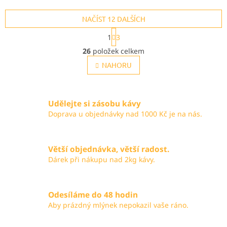
profesionální tryskou a
nastavitelný extrakční tlak v
držákem filtru z nerezové
NAČÍST 12 DALŠÍCH
rámci 6 až 12 barů. Ohřev
oceli.
bojleru trvá pouhé...
S
1
3
t
O
r
26
položek celkem
v
á
l
NAHORU
n
k
á
o
d
v
a
á
Udělejte si zásobu kávy
c
n
í
Doprava u objednávky nad 1000 Kč je na nás.
í
p
r
v
Větší objednávka, větší radost.
k
Dárek při nákupu nad 2kg kávy.
y
v
ý
p
Odesíláme do 48 hodin
i
Aby prázdný mlýnek nepokazil vaše ráno.
s
u