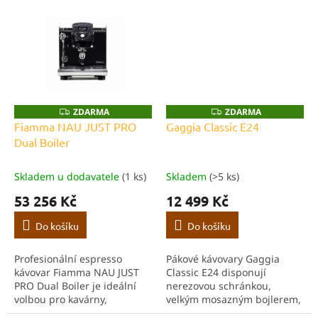
připraví espresso. Vyznačuje
14 cm. Díky robustní
se vysokou odolností díky
konstrukci, přehlednému
kvalitním komponentům...
ovládání a...
ZDARMA
ZDARMA
Z
Z
D
D
Fiamma NAU JUST PRO
Gaggia Classic E24
A
A
Dual Boiler
R
R
M
M
A
A
Skladem u dodavatele
(1 ks)
Skladem
(>5 ks)
53 256 Kč
12 499 Kč
Do košíku
Do košíku
Profesionální espresso
Pákové kávovary Gaggia
kávovar Fiamma NAU JUST
Classic E24 disponují
PRO Dual Boiler je ideální
nerezovou schránkou,
volbou pro kavárny,
velkým mosazným bojlerem,
restaurace a další
ohřevnou plochou pro šálky,