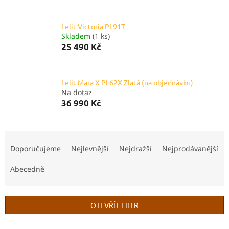
Lelit Victoria PL91T
Skladem
(1 ks)
25 490 Kč
Lelit Mara X PL62X Zlatá (na objednávku)
Na dotaz
36 990 Kč
Ř
a
Doporučujeme
Nejlevnější
Nejdražší
Nejprodávanější
z
e
Abecedně
n
í
p
OTEVŘÍT FILTR
r
o
V