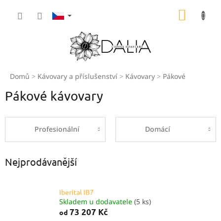
Přejít
NÁKUP
na
obsah
KOŠÍK
Domů
Kávovary a příslušenství
Kávovary
Pákové
Pákové kávovary
Profesionální
Domácí
Nejprodávanější
​Iberital IB7
Skladem u dodavatele
(5 ks)
73 207 Kč
od