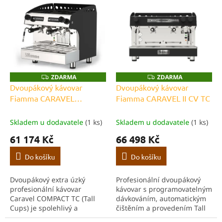
d
ý
u
p
k
i
t
s
ů
p
r
o
ZDARMA
ZDARMA
Z
Z
D
D
d
Dvoupákový kávovar
Dvoupákový kávovar
A
A
u
Fiamma CARAVEL
Fiamma CARAVEL II CV TC
R
R
M
M
k
COMPACT II CV TC
A
A
t
Skladem u dodavatele
(1 ks)
Skladem u dodavatele
(1 ks)
ů
61 174 Kč
66 498 Kč
Do košíku
Do košíku
Dvoupákový extra úzký
Profesionální dvoupákový
profesionální kávovar
kávovar s programovatelným
Caravel COMPACT TC (Tall
dávkováním, automatickým
Cups) je spolehlivý a
čištěním a provedením Tall
výkonný stroj, který dokonale
Cups pro šálky až do výšky