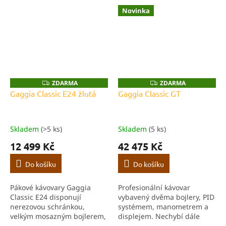
profesionální tryskou a
profesionální tryskou a
Novinka
držákem filtru z nerezové
držákem filtru z nerezové
oceli.
oceli.
ZDARMA
ZDARMA
Z
Z
D
D
Gaggia Classic E24 žlutá
Gaggia Classic GT
A
A
R
R
M
M
A
A
Skladem
(>5 ks)
Skladem
(5 ks)
12 499 Kč
42 475 Kč
Do košíku
Do košíku
Pákové kávovary Gaggia
Profesionální kávovar
Classic E24 disponují
vybavený dvěma bojlery, PID
nerezovou schránkou,
systémem, manometrem a
velkým mosazným bojlerem,
displejem. Nechybí dále
ohřevnou plochou pro šálky,
celonerezová schránka a