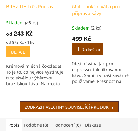
BRAZÍLIE Três Pontas
Multifunkční váha pro
přípravu kávy
Skladem
(>5 ks)
Průměrné
Skladem
(2 ks)
hodnocení
243 Kč
od
produktu
499 Kč
je
Měrná
od 875 Kč / 1 kg
5,0
cena:
Do košíku
DETAIL
z
5
Ideální váha jak pro
hvězdiček.
Krémová mléčná čokoláda!
espresso, tak filtrovanou
To je to, co nejvíce vystihuje
kávu. Sami ji v naší kavárně
tuto skvělou výběrovou
používáme. Přesnost na
brazilskou kávu. Naprosto
desetinu gramu, rychlá
úžasná v cappuccinu, kdy
odezva, vestavěný časovač a
chutná božsky hedvábně.
funkce TARE vám pomůže
dosáhnout konzistentních...
ZOBRAZIT VŠECHNY SOUVISEJÍCÍ PRODUKTY
Popis
Podobné (8)
Hodnocení (6)
Diskuze