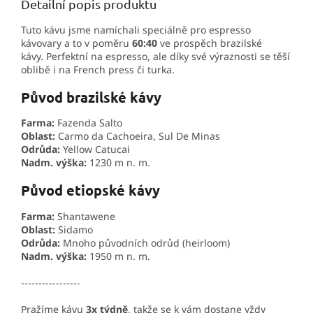
Detailní popis produktu
Tuto kávu jsme namíchali speciálně pro espresso
kávovary a to v poměru
60:40
ve prospěch brazilské
kávy. Perfektní na espresso, ale díky své výraznosti se těší
oblibě i na French press či turka.
Původ brazilské kávy
Farma:
Fazenda Salto
Oblast:
Carmo da Cachoeira, Sul De Minas
Odrůda:
Yellow Catucai
Nadm. výška:
1230 m n. m.
Původ etiopské kávy
Farma:
Shantawene
Oblast:
Sidamo
Odrůda:
Mnoho původních odrůd (heirloom)
Nadm. výška:
1950 m n. m.
-----------------
Pražíme kávu
3x týdně
, takže se k vám dostane vždy