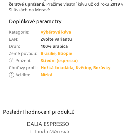
čerstvě upražená
. Pražíme vlastní kávu už od roku
2019
v
Silůvkách na Moravě.
Doplňkové parametry
Kategorie
:
Výběrová káva
EAN
:
Zvolte variantu
Druh
:
100% arabica
Země původu
:
Brazílie
,
Etiopie
?
Pražení
:
Střední (espresso)
Chuťový profil
:
Hořká čokoláda
,
Květiny
,
Borůvky
?
Acidita
:
Nízká
Z
á
p
a
Poslední hodnocení produktů
t
DALIA ESPRESSO
í
Linda Mériová
|