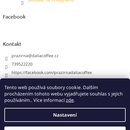
Facebook
Kontakt
prazirna
@
daliacoffee.cz
739522220
https://facebook.com/prazirnadaliacoffee
prazirnadalia
Tento web používá soubory cookie. Dalším
739522220
procházením tohoto webu vyjadřujete souhlas s jejich
používáním.. Více informací
zde
.
Vytvořil Shoptet
Nastavení
Máme v pražírně krátkou dovolenou do středy 12.8. včetně.
Copyright 2026
Pražírna Dalia Coffee
. Všechna práva