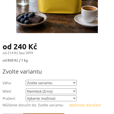
od
240 Kč
od
214 Kč
bez DPH
Měrná
od 868 Kč / 1 kg
cena:
Zvolte variantu
Váha
Mletí
Pražení
Můžeme doručit do:
Zvolte variantu
Možnosti doručení