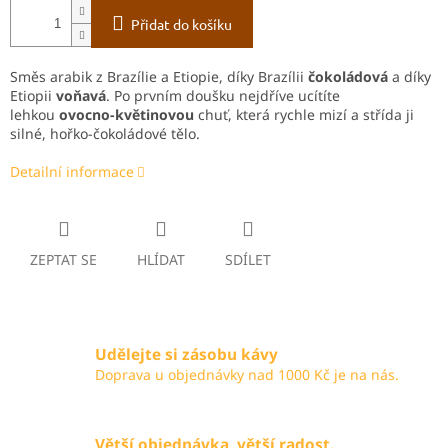
Přidat do košíku
Směs arabik z Brazílie a Etiopie, díky Brazílii
čokoládová
a díky
Etiopii
voňavá
. Po prvním doušku nejdříve ucítíte
lehkou
ovocno-květinovou
chuť, která rychle mizí a střída ji
silné, hořko-čokoládové tělo.
Detailní informace
ZEPTAT SE
HLÍDAT
SDÍLET
Udělejte si zásobu kávy
Doprava u objednávky nad 1000 Kč je na nás.
Větší objednávka, větší radost.