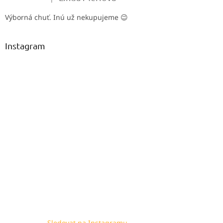
Hodnocení produktu je 5 z 5 hvězdiček.
Výborná chuť. Inú už nekupujeme 😉
Instagram
Sledovat na Instagramu