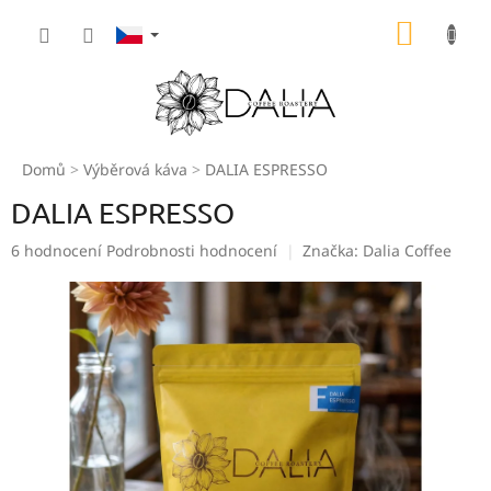
Přejít
NÁKUP
na
obsah
KOŠÍK
Domů
Výběrová káva
DALIA ESPRESSO
DALIA ESPRESSO
Průměrné
6 hodnocení
Podrobnosti hodnocení
Značka:
Dalia Coffee
hodnocení
produktu
je
5,0
z
5
hvězdiček.