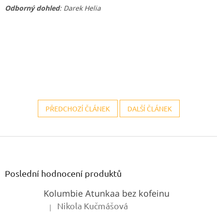
Odborný dohled
: Darek Helia
PŘEDCHOZÍ ČLÁNEK
DALŠÍ ČLÁNEK
Z
á
p
a
Poslední hodnocení produktů
t
Kolumbie Atunkaa bez kofeinu
í
Nikola Kučmášová
|
Hodnocení produktu je 5 z 5 hvězdiček.