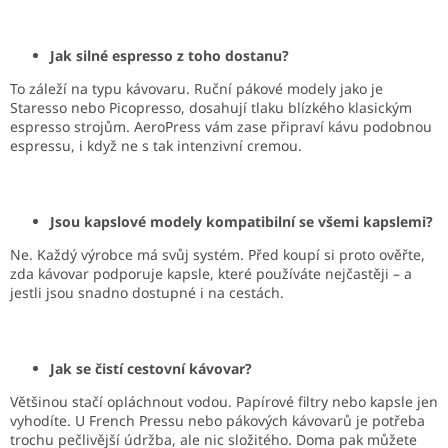
Jak silné espresso z toho dostanu?
To záleží na typu kávovaru. Ruční pákové modely jako je
Staresso nebo Picopresso, dosahují tlaku blízkého klasickým
espresso strojům. AeroPress vám zase připraví kávu podobnou
espressu, i když ne s tak intenzivní cremou.
Jsou kapslové modely kompatibilní se všemi kapslemi?
Ne. Každý výrobce má svůj systém. Před koupí si proto ověřte,
zda kávovar podporuje kapsle, které používáte nejčastěji – a
jestli jsou snadno dostupné i na cestách.
Jak se čistí cestovní kávovar?
Většinou stačí opláchnout vodou. Papírové filtry nebo kapsle jen
vyhodíte. U French Pressu nebo pákových kávovarů je potřeba
trochu pečlivější údržba, ale nic složitého. Doma pak můžete