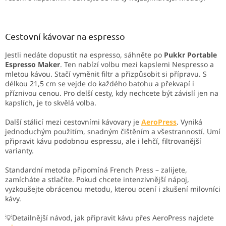
Cestovní kávovar na espresso
Jestli nedáte dopustit na espresso, sáhněte po
Pukkr Portable
Espresso Maker
. Ten nabízí volbu mezi kapslemi Nespresso a
mletou kávou. Stačí vyměnit filtr a přizpůsobit si přípravu. S
délkou 21,5 cm se vejde do každého batohu a překvapí i
příznivou cenou. Pro delší cesty, kdy nechcete být závislí jen na
kapslích, je to skvělá volba.
Další stálicí mezi cestovními kávovary je
AeroPress
. Vyniká
jednoduchým použitím, snadným čištěním a všestranností. Umí
připravit kávu podobnou espressu, ale i lehčí, filtrovanější
varianty.
Standardní metoda připomíná French Press – zalijete,
zamícháte a stlačíte. Pokud chcete intenzivnější nápoj,
vyzkoušejte obrácenou metodu, kterou ocení i zkušení milovníci
kávy.
💡Detailnější návod, jak připravit kávu přes AeroPress najdete