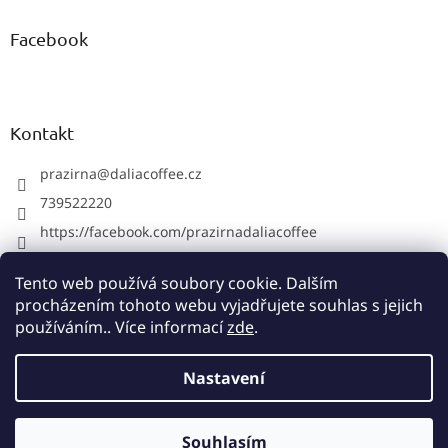
Facebook
Kontakt
prazirna
@
daliacoffee.cz
739522220
https://facebook.com/prazirnadaliacoffee
prazirnadalia
Tento web používá soubory cookie. Dalším
739522220
procházením tohoto webu vyjadřujete souhlas s jejich
používáním.. Více informací
zde
.
Vytvořil Shoptet
Nastavení
Copyright 2026
Pražírna Dalia Coffee
. Všechna práva
Souhlasím
vyhrazena.