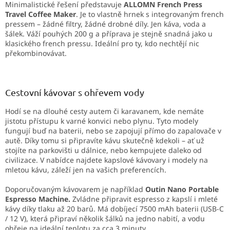
Minimalistické řešení představuje
ALLOMN French Press
Travel Coffee Maker
. Je to vlastně hrnek s integrovaným french
pressem – žádné filtry, žádné drobné díly. Jen káva, voda a
šálek. Váží pouhých 200 g a příprava je stejně snadná jako u
klasického french pressu. Ideální pro ty, kdo nechtějí nic
překombinovávat.
Cestovní kávovar s ohřevem vody
Hodí se na dlouhé cesty autem či karavanem, kde nemáte
jistotu přístupu k varné konvici nebo plynu.
Tyto modely
fungují buď na baterii, nebo se zapojují přímo do zapalovače v
autě. Díky tomu si připravíte kávu skutečně kdekoli – ať už
stojíte na parkovišti u dálnice, nebo kempujete daleko od
civilizace. V nabídce najdete kapslové kávovary i modely na
mletou kávu, záleží jen na vašich preferencích.
Doporučovaným kávovarem je například
Outin Nano Portable
Espresso Machine.
Zvládne připravit espresso z kapslí i mleté
kávy díky tlaku až 20 barů. Má dobíjecí 7500 mAh baterii (USB-C
/ 12 V), která připraví několik šálků na jedno nabití, a vodu
ohřeje na ideální teplotu za cca 3 minuty.