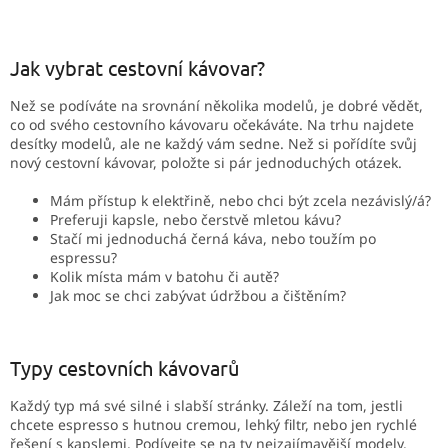
Jak vybrat cestovní kávovar?
Než se podíváte na srovnání několika modelů, je dobré vědět,
co od svého cestovního kávovaru očekáváte. Na trhu najdete
desítky modelů, ale ne každý vám sedne. Než si pořídíte svůj
nový cestovní kávovar, položte si pár jednoduchých otázek.
Mám přístup k elektřině, nebo chci být zcela nezávislý/á?
Preferuji kapsle, nebo čerstvě mletou kávu?
Stačí mi jednoduchá černá káva, nebo toužím po
espressu?
Kolik místa mám v batohu či autě?
Jak moc se chci zabývat údržbou a čištěním?
Typy cestovních kávovarů
Každý typ má své silné i slabší stránky. Záleží na tom, jestli
chcete espresso s hutnou cremou, lehký filtr, nebo jen rychlé
řešení s kapslemi. Podívejte se na ty nejzajímavější modely.