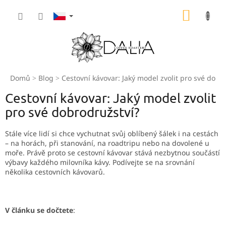
Přejít
NÁKUP
na
obsah
KOŠÍK
Domů
Blog
Cestovní kávovar: Jaký model zvolit pro své dobr
Cestovní kávovar: Jaký model zvolit
pro své dobrodružství?
Stále více lidí si chce vychutnat svůj oblíbený šálek i na cestách
– na horách, při stanování, na roadtripu nebo na dovolené u
moře. Právě proto se cestovní kávovar stává nezbytnou součástí
výbavy každého milovníka kávy. Podívejte se na srovnání
několika cestovních kávovarů.
V článku se dočtete
: