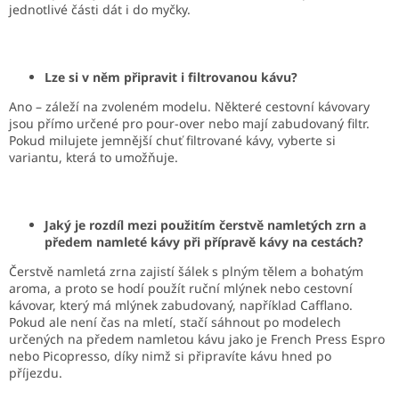
jednotlivé části dát i do myčky.
Lze si v něm připravit i filtrovanou kávu?
Ano – záleží na zvoleném modelu. Některé cestovní kávovary
jsou přímo určené pro pour-over nebo mají zabudovaný filtr.
Pokud milujete jemnější chuť filtrované kávy, vyberte si
variantu, která to umožňuje.
Jaký je rozdíl mezi použitím čerstvě namletých zrn a
předem namleté kávy při přípravě kávy na cestách?
Čerstvě namletá zrna zajistí šálek s plným tělem a bohatým
aroma, a proto se hodí použít ruční mlýnek nebo cestovní
kávovar, který má mlýnek zabudovaný, například Cafflano.
Pokud ale není čas na mletí, stačí sáhnout po modelech
určených na předem namletou kávu jako je French Press Espro
nebo Picopresso, díky nimž si připravíte kávu hned po
příjezdu.