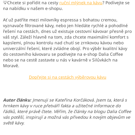
💡Chcete si pořídit na cesty
ruční mlýnek na kávu
? Podívejte se
na nabídku v našem e-shopu.
Ať už patříte mezi milovníky espressa s bohatou cremou,
vyznavače filtrované kávy, nebo jen hledáte rychlé a pohodlné
řešení na cestách, dnes už existuje cestovní kávovar přesně pro
váš styl. Záleží hlavně na tom, zda chcete maximální komfort s
kapslemi, plnou kontrolu nad chutí se zrnkovou kávou nebo
univerzální řešení, které zvládne obojí. Pro výběr kvalitní kávy
do cestovního kávovaru se podívejte na e-shop Dalia Coffee
nebo se na cestě zastavte u nás v kavárně v Silůvkách na
Moravě.
Dopřejte si na cestách výběrovou kávu
Autor článku
:
Jmenuji se Kateřina Korčáková. Jsem ta, která s
hrnkem kávy v ruce přetváří fakta a užitečné informace do
řádků, které právě čtete. Věřím, že články na blogu Dalia Coffee
vás potěší, inspirují a možná vás přivedou k novým objevům ve
světě kávy.