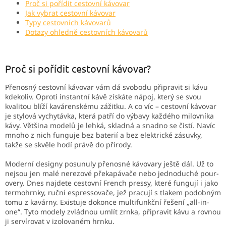
Proč si pořídit cestovní kávovar
Jak vybrat cestovní kávovar
Typy cestovních kávovarů
Dotazy ohledně cestovních kávovarů
Proč si pořídit cestovní kávovar?
Přenosný cestovní kávovar vám dá svobodu připravit si kávu
kdekoliv. Oproti instantní kávě získáte nápoj, který se svou
kvalitou blíží kavárenskému zážitku. A co víc – cestovní kávovar
je stylová vychytávka, která patří do výbavy každého milovníka
kávy. Většina modelů je lehká, skladná a snadno se čistí. Navíc
mnoho z nich funguje bez baterií a bez elektrické zásuvky,
takže se skvěle hodí právě do přírody.
Moderní designy posunuly přenosné kávovary ještě dál. Už to
nejsou jen malé nerezové překapávače nebo jednoduché pour-
overy. Dnes najdete cestovní French pressy, které fungují i jako
termohrnky, ruční espressovače, jež pracují s tlakem podobným
tomu z kavárny. Existuje dokonce multifunkční řešení „all-in-
one“. Tyto modely zvládnou umlít zrnka, připravit kávu a rovnou
ji servírovat v izolovaném hrnku.