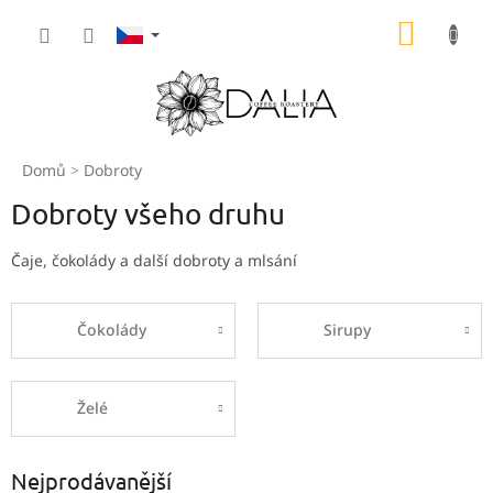
Přejít
NÁKUP
na
obsah
KOŠÍK
Domů
Dobroty
Dobroty všeho druhu
Čaje, čokolády a další dobroty a mlsání
Čokolády
Sirupy
Želé
Nejprodávanější