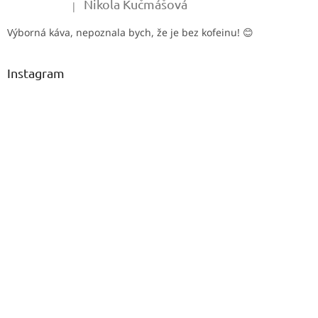
Nikola Kučmášová
|
Hodnocení produktu je 5 z 5 hvězdiček.
Výborná káva, nepoznala bych, že je bez kofeinu! 😊
Instagram