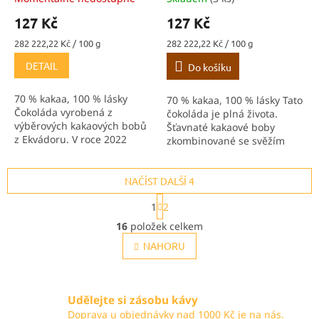
127 Kč
127 Kč
Měrná
Měrná
282 222,22 Kč / 100 g
282 222,22 Kč / 100 g
cena:
cena:
DETAIL
Do košíku
70 % kakaa, 100 % lásky
70 % kakaa, 100 % lásky Tato
Čokoláda vyrobená z
čokoláda je plná života.
výběrových kakaových bobů
Šťavnaté kakaové boby
z Ekvádoru. V roce 2022
zkombinované se svěžím
získal ocenění na světové
pomerančovým esenciálním
soutěži potravin Great Taste
olejem z ní totiž dělají
Awards.
NAČÍST DALŠÍ 4
životabudič. Doplněná je
posypem jedlých...
S
1
2
t
O
r
16
položek celkem
v
á
l
NAHORU
n
k
á
o
d
v
a
á
Udělejte si zásobu kávy
c
n
í
Doprava u objednávky nad 1000 Kč je na nás.