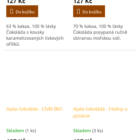
127 Kč
127 Kč
Do košíku
Do košíku
63 % kakaa, 100 % lásky
70 % kakaa, 100 % lásky
Čokoláda s kousky
Čokoláda posypaná ručně
karamelizovaných lískových
sbíranou mořskou solí.
oříšků.
Ajala čokoláda - Chilli BIO
Ajala čokoláda - Maliny a
pistácie
Skladem
(1 ks)
Skladem
(3 ks)