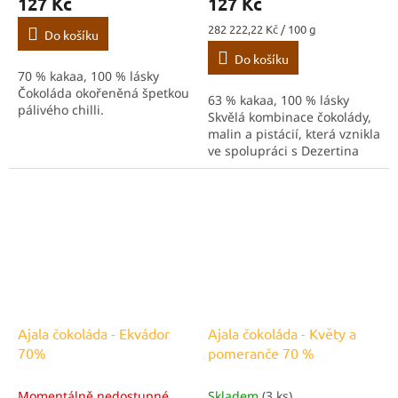
127 Kč
127 Kč
Měrná
282 222,22 Kč / 100 g
Do košíku
cena:
Do košíku
70 % kakaa, 100 % lásky
Čokoláda okořeněná špetkou
63 % kakaa, 100 % lásky
pálivého chilli.
Skvělá kombinace čokolády,
malin a pistácií, která vznikla
ve spolupráci s Dezertina
Ajala čokoláda - Ekvádor
Ajala čokoláda - Květy a
70%
pomeranče 70 %
Momentálně nedostupné
Skladem
(3 ks)