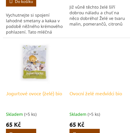
Do košíku
Již vůně těchto želé šíří
dobrou náladu a chuť na
Vychutnejte si spojení
něco dobrého! Želé ve tvaru
lahodné smetany a kakaa v
malin, pomerančů, citronů
podobě něžného krémového
nebo třešní určitě potěší
pohlazení. Tato mléčná
každé dítko. Můžete si na
čokoláda vyrobená z
nich smlsnout ale i sami
výběrových kakaových bobů
nebo se rozdělit...
se vám v ústech rozplyne...
Jogurtové ovoce (želé) bio
Ovocní želé medvídci bio
Skladem
(>5 ks)
Skladem
(>5 ks)
65 Kč
65 Kč