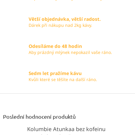
í
p
r
v
Větší objednávka, větší radost.
k
Dárek při nákupu nad 2kg kávy.
y
v
ý
p
Odesíláme do 48 hodin
i
Aby prázdný mlýnek nepokazil vaše ráno.
s
u
Sedm let pražíme kávu
Kvůli které se těšíte na další ráno.
Z
á
p
a
Poslední hodnocení produktů
t
Kolumbie Atunkaa bez kofeinu
í