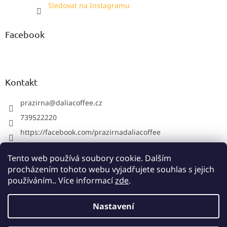
Sledovat na Instagramu
Facebook
Kontakt
prazirna
@
daliacoffee.cz
739522220
https://facebook.com/prazirnadaliacoffee
prazirnadalia
Tento web používá soubory cookie. Dalším
739522220
procházením tohoto webu vyjadřujete souhlas s jejich
používáním.. Více informací
zde
.
Vytvořil Shoptet
Nastavení