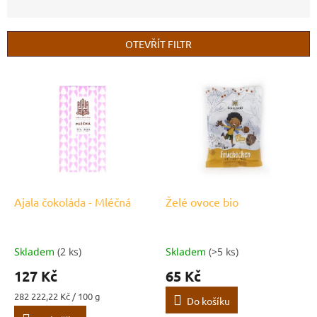
n
í
p
OTEVŘÍT FILTR
r
o
V
d
ý
u
p
k
i
t
s
ů
p
r
o
d
Ajala čokoláda - Mléčná
Želé ovoce bio
u
k
t
Skladem
(2 ks)
Skladem
(>5 ks)
ů
127 Kč
65 Kč
Měrná
282 222,22 Kč / 100 g
Do košíku
cena: