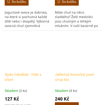
Do košíku
Do košíku
Jogurtové ovoce je dobrota,
Máte chuť na něco
na které si pochutná každé
sladkého? Želé medvídci
dítě nebo i dospělý. Výborná
jsou chutným a lehkým
ovocná chuť zjemněná
mlsáním. V naší kavárně po
jogurtem dělá toto gumové
nich děti velice rády sáhnou,
ovoce neodolatelným.
takže věříme, že i vaše děti
Můžete si na nich smlsnout
nebo kamarádi či rodina
sami nebo se...
budou stejně nadšení....
Ajala čokoláda - Mák a
Jablečný kouzelný punč
višeň
sirup bio
Skladem
(3 ks)
Skladem
(4 ks)
127 Kč
240 Kč