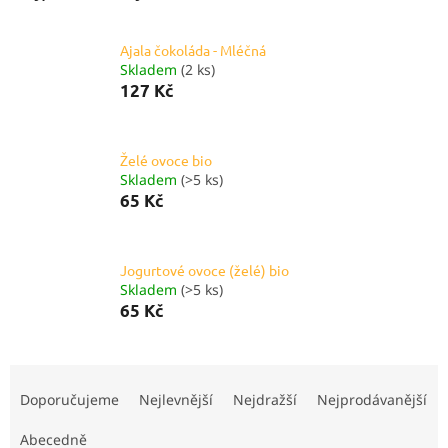
Ajala čokoláda - Mléčná
Skladem
(2 ks)
127 Kč
Želé ovoce bio
Skladem
(>5 ks)
65 Kč
Jogurtové ovoce (želé) bio
Skladem
(>5 ks)
65 Kč
Ř
a
Doporučujeme
Nejlevnější
Nejdražší
Nejprodávanější
z
e
Abecedně