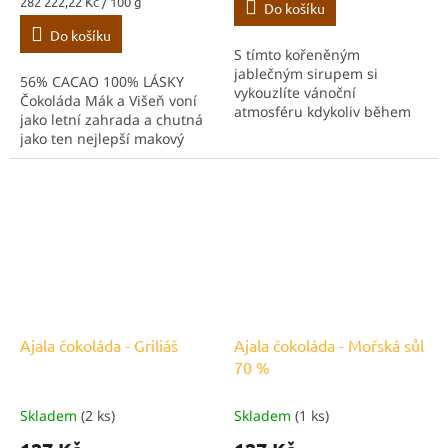
Měrná
282 222,22 Kč / 100 g
Do košíku
cena:
Do košíku
S tímto kořeněným
jablečným sirupem si
56% CACAO 100% LÁSKY
vykouzlíte vánoční
Čokoláda Mák a Višeň voní
atmosféru kdykoliv během
jako letní zahrada a chutná
roku. Chutná skvěle zalitý
jako ten nejlepší makový
horkoui studenou
koláč od babičky. Nechte se
vodou. Osladit a ochutit jím
příjemně překvapit
můžete také čaj a sladké
originálním spojením tmavé
pokrmy. Dospělí...
čokolády, máku a...
Ajala čokoláda - Griliáš
Ajala čokoláda - Mořská sůl
70 %
Skladem
(2 ks)
Skladem
(1 ks)