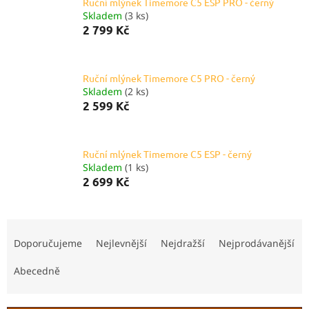
Ruční mlýnek Timemore C5 ESP PRO - černý
Skladem
(3 ks)
2 799 Kč
Ruční mlýnek Timemore C5 PRO - černý
Skladem
(2 ks)
2 599 Kč
Ruční mlýnek Timemore C5 ESP - černý
Skladem
(1 ks)
2 699 Kč
Ř
a
Doporučujeme
Nejlevnější
Nejdražší
Nejprodávanější
z
e
Abecedně
n
í