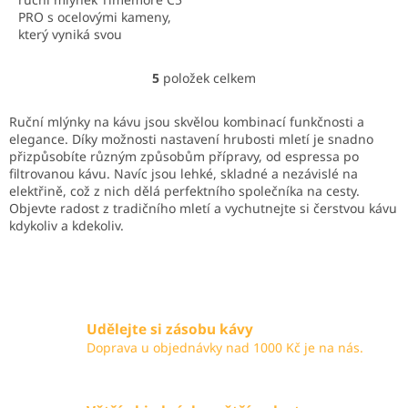
PRO s ocelovými kameny,
který vyniká svou
konzistentností a plynulostí
mletí pro široké spektrum
5
položek celkem
O
příprav – od základního
v
espressa až po...
l
Ruční mlýnky na kávu jsou skvělou kombinací funkčnosti a
á
elegance. Díky možnosti nastavení hrubosti mletí je snadno
d
přizpůsobíte různým způsobům přípravy, od espressa po
a
filtrovanou kávu. Navíc jsou lehké, skladné a nezávislé na
c
elektřině, což z nich dělá perfektního společníka na cesty.
í
Objevte radost z tradičního mletí a vychutnejte si čerstvou kávu
p
kdykoliv a kdekoliv.
r
v
k
y
v
ý
Udělejte si zásobu kávy
p
Doprava u objednávky nad 1000 Kč je na nás.
i
s
u