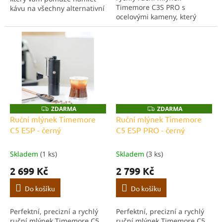
Timemore C3S PRO s
kávu na všechny alternativní
ocelovými kameny, který
přípravy během krátké
vyniká svou konzistentností
chvilky.
a rychlostí. Absolutní král
poměru cena výkon ručních
mlýnků! Obzvlášť vhodný...
ZDARMA
ZDARMA
Z
Z
D
D
Ruční mlýnek Timemore
Ruční mlýnek Timemore
A
A
C5 ESP - černý
C5 ESP PRO - černý
R
R
M
M
A
A
Skladem
(1 ks)
Skladem
(3 ks)
2 699 Kč
2 799 Kč
Do košíku
Do košíku
Perfektní, precizní a rychlý
Perfektní, precizní a rychlý
ruční mlýnek Timemore C5
ruční mlýnek Timemore C5