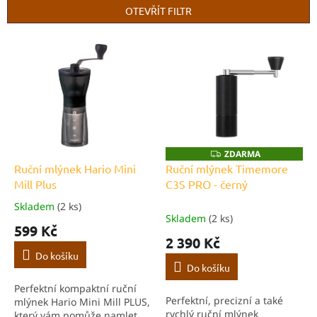
p
OTEVŘÍT FILTR
r
o
V
d
ý
u
p
k
i
t
s
ů
p
r
o
ZDARMA
Z
D
d
Ruční mlýnek Hario Mini
Ruční mlýnek Timemore
A
u
Mill Plus
C3S PRO - černý
R
M
k
A
Skladem
(2 ks)
Průměrné
t
Skladem
(2 ks)
hodnocení
599 Kč
ů
produktu
2 390 Kč
je
Do košíku
5,0
Do košíku
z
Perfektní kompaktní ruční
5
Perfektní, precizní a také
mlýnek Hario Mini Mill PLUS,
hvězdiček.
rychlý ruční mlýnek
který vám pomůže namlet