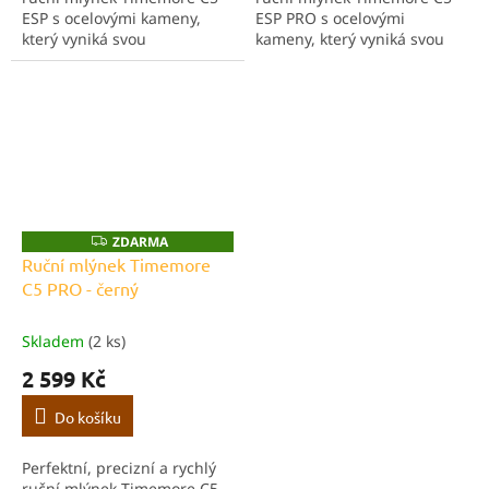
ESP s ocelovými kameny,
ESP PRO s ocelovými
který vyniká svou
kameny, který vyniká svou
konzistentností a rychlostí
konzistentností a rychlostí
mletí speciálně pro přípravu
mletí speciálně pro přípravu
espressa. Ještě větší kameny
espressa. Ještě větší kameny
a jemnější...
a...
ZDARMA
Z
D
Ruční mlýnek Timemore
A
C5 PRO - černý
R
M
A
Skladem
(2 ks)
2 599 Kč
Do košíku
Perfektní, precizní a rychlý
ruční mlýnek Timemore C5