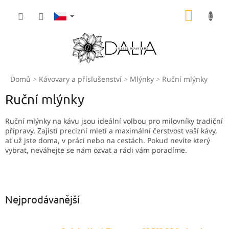
Přejít
NÁKUP
na
obsah
KOŠÍK
Domů
Kávovary a příslušenství
Mlýnky
Ruční mlýnky
Ruční mlýnky
Ruční mlýnky na kávu jsou ideální volbou pro milovníky tradiční
přípravy. Zajistí precizní mletí a maximální čerstvost vaší kávy,
ať už jste doma, v práci nebo na cestách. Pokud nevíte který
vybrat, neváhejte se nám ozvat a rádi vám poradíme.
Nejprodávanější