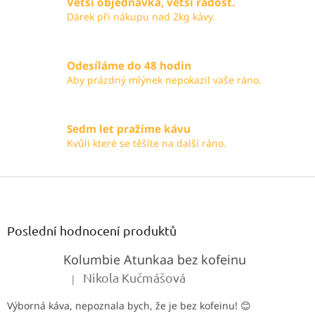
Větší objednávka, větší radost.
Dárek při nákupu nad 2kg kávy.
Odesíláme do 48 hodin
Aby prázdný mlýnek nepokazil vaše ráno.
Sedm let pražíme kávu
Kvůli které se těšíte na další ráno.
Z
á
p
a
Poslední hodnocení produktů
t
Kolumbie Atunkaa bez kofeinu
í
Nikola Kučmášová
|
Hodnocení produktu je 5 z 5 hvězdiček.
Výborná káva, nepoznala bych, že je bez kofeinu! 😊