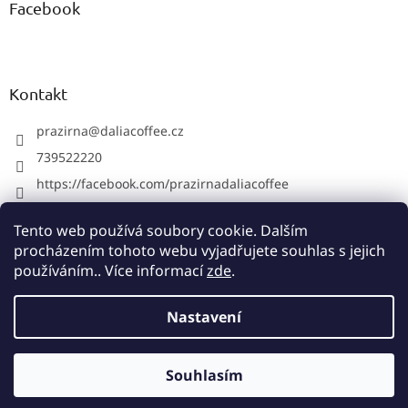
Facebook
Kontakt
prazirna
@
daliacoffee.cz
739522220
https://facebook.com/prazirnadaliacoffee
prazirnadalia
Tento web používá soubory cookie. Dalším
739522220
procházením tohoto webu vyjadřujete souhlas s jejich
používáním.. Více informací
zde
.
Vytvořil Shoptet
Nastavení
Copyright 2026
Pražírna Dalia Coffee
. Všechna práva
Souhlasím
vyhrazena.