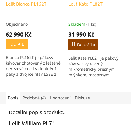
D
D
Lelit Bianca PL162T
Lelit Kate PL82T
A
A
R
R
M
M
A
A
Objednáno
Skladem
(1 ks)
62 990 Kč
31 990 Kč
DETAIL
Do košíku
Bianca PL162T je pákový
Lelit Kate PL82T je pákový
kávovar zhotovený z leštěné
kávovar vybavený
nerezové oceli v doplnění
mikrometricky přesným
páky a dvojice hlav L58E z
mlýnkem, mosazným
ořechového dřeva. V jeho
bojlerem a chromovanou
výbavě nechybí dvojíce na
tryskou pro výdej horké vody
sobě nezávislých bojlerů s
či páry. Schránka kávovaru je
dedikovanými...
celonerezová.
Popis
Podobné (4)
Hodnocení
Diskuze
Detailní popis produktu
Lelit William PL71