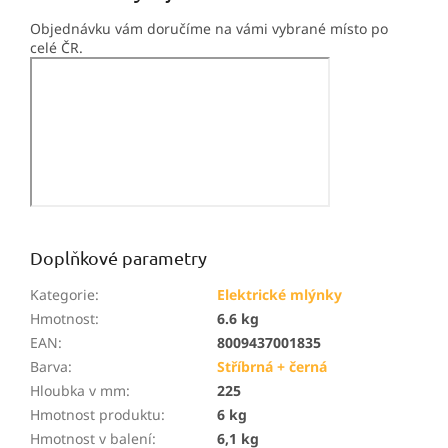
Objednávku vám doručíme na vámi vybrané místo po
celé ČR.
Doplňkové parametry
Kategorie
:
Elektrické mlýnky
Hmotnost
:
6.6 kg
EAN
:
8009437001835
Barva
:
Stříbrná + černá
Hloubka v mm
:
225
Hmotnost produktu
:
6 kg
Hmotnost v balení
:
6,1 kg