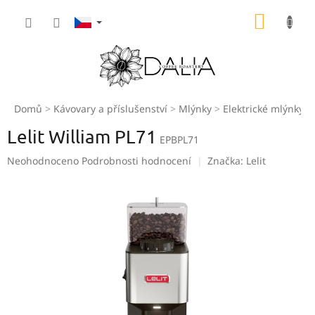
Přejít
NÁKUP
na
obsah
KOŠÍK
Domů
Kávovary a příslušenství
Mlýnky
Elektrické mlýnky
Lelit William PL71
EPBPL71
Průměrné
Neohodnoceno
Podrobnosti hodnocení
Značka:
Lelit
hodnocení
produktu
je
0,0
z
5
hvězdiček.