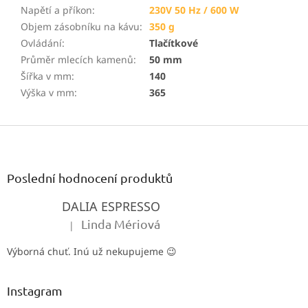
Napětí a příkon
:
230V 50 Hz / 600 W
Objem zásobníku na kávu
:
350 g
Ovládání
:
Tlačítkové
Průměr mlecích kamenů
:
50 mm
Šířka v mm
:
140
Výška v mm
:
365
Z
á
p
a
Poslední hodnocení produktů
t
DALIA ESPRESSO
í
Linda Mériová
|
Hodnocení produktu je 5 z 5 hvězdiček.
Výborná chuť. Inú už nekupujeme 😉
Instagram