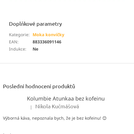
Doplňkové parametry
Kategorie
:
Moka konvičky
EAN
:
883336091146
Indukce
:
Ne
Z
á
p
a
Poslední hodnocení produktů
t
Kolumbie Atunkaa bez kofeinu
í
Nikola Kučmášová
|
Hodnocení produktu je 5 z 5 hvězdiček.
Výborná káva, nepoznala bych, že je bez kofeinu! 😊