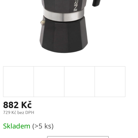
882 Kč
729 Kč bez DPH
Měrná
Skladem
(>5 ks)
cena: