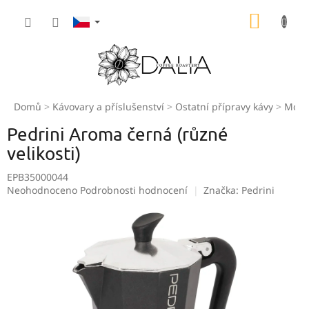
Přejít
NÁKUP
na
obsah
KOŠÍK
Domů
Kávovary a příslušenství
Ostatní přípravy kávy
Moka
Pedrini Aroma černá (různé
velikosti)
EPB35000044
Průměrné
Neohodnoceno
Podrobnosti hodnocení
Značka:
Pedrini
hodnocení
produktu
je
0,0
z
5
hvězdiček.