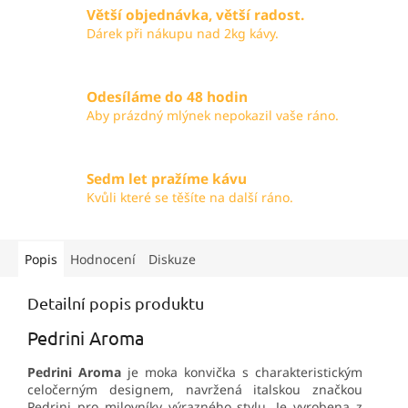
Větší objednávka, větší radost.
Dárek při nákupu nad 2kg kávy.
Odesíláme do 48 hodin
Aby prázdný mlýnek nepokazil vaše ráno.
Sedm let pražíme kávu
Kvůli které se těšíte na další ráno.
Popis
Hodnocení
Diskuze
Detailní popis produktu
Pedrini Aroma
Pedrini Aroma
je moka konvička s charakteristickým
celočerným designem, navržená italskou značkou
Pedrini pro milovníky výrazného stylu. Je vyrobena z