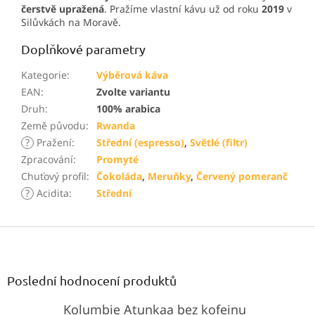
čerstvě upražená
. Pražíme vlastní kávu už od roku
2019
v
Silůvkách na Moravě.
Doplňkové parametry
Kategorie
:
Výběrová káva
EAN
:
Zvolte variantu
Druh
:
100% arabica
Země původu
:
Rwanda
?
Pražení
:
Střední (espresso)
,
Světlé (filtr)
Zpracování
:
Promyté
Chuťový profil
:
Čokoláda
,
Meruňky
,
Červený pomeranč
?
Acidita
:
Střední
Z
á
p
a
Poslední hodnocení produktů
t
Kolumbie Atunkaa bez kofeinu
í