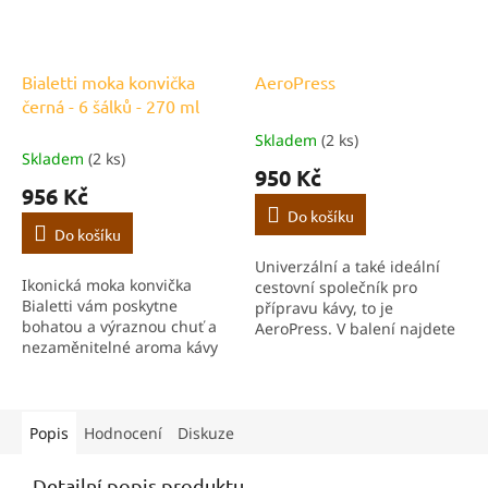
Bialetti moka konvička
AeroPress
černá - 6 šálků - 270 ml
Skladem
(2 ks)
Průměrné
Skladem
(2 ks)
hodnocení
950 Kč
produktu
956 Kč
je
Do košíku
5,0
Do košíku
z
Univerzální a také ideální
5
Ikonická moka konvička
cestovní společník pro
hvězdiček.
Bialetti vám poskytne
přípravu kávy, to je
bohatou a výraznou chuť a
AeroPress. V balení najdete
nezaměnitelné aroma kávy
vše potřebné pro úspěšný
přímo u vás doma. Kvalitní
začátek.
zpracování a italský design
dělají z každého šálku malý
rituál. Pozor,...
Popis
Hodnocení
Diskuze
Detailní popis produktu