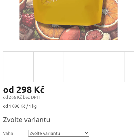
od
298 Kč
od
266 Kč
bez DPH
Měrná
od 1 098 Kč / 1 kg
cena:
Zvolte variantu
Váha