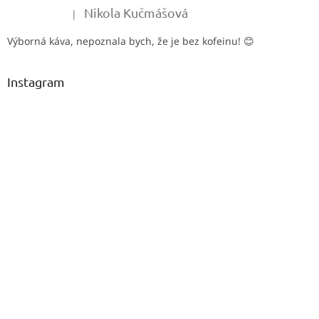
Nikola Kučmášová
|
Hodnocení produktu je 5 z 5 hvězdiček.
Výborná káva, nepoznala bych, že je bez kofeinu! 😊
Instagram