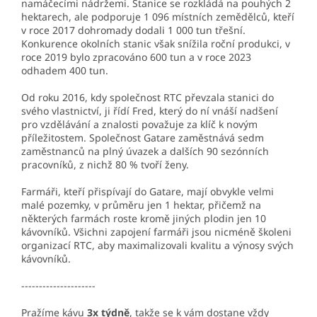
namáčecími nádržemi. Stanice se rozkládá na pouhých 2
hektarech, ale podporuje 1 096 místních zemědělců, kteří
v roce 2017 dohromady dodali 1 000 tun třešní.
Konkurence okolních stanic však snížila roční produkci, v
roce 2019 bylo zpracováno 600 tun a v roce 2023
odhadem 400 tun.
Od roku 2016, kdy společnost RTC převzala stanici do
svého vlastnictví, ji řídí Fred, který do ní vnáší nadšení
pro vzdělávání a znalosti považuje za klíč k novým
příležitostem. Společnost Gatare zaměstnává sedm
zaměstnanců na plný úvazek a dalších 90 sezónních
pracovníků, z nichž 80 % tvoří ženy.
Farmáři, kteří přispívají do Gatare, mají obvykle velmi
malé pozemky, v průměru jen 1 hektar, přičemž na
některých farmách roste kromě jiných plodin jen 10
kávovníků. Všichni zapojení farmáři jsou nicméně školeni
organizací RTC, aby maximalizovali kvalitu a výnosy svých
kávovníků.
---------------------
Pražíme kávu
3x týdně
, takže se k vám dostane vždy