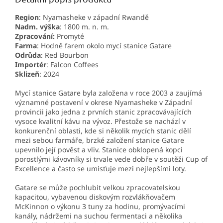
Region
:
Nyamasheke v západní Rwandě
Nadm. výška
:
1800
m. n. m.
Zpracování:
Promyté
Farma
: Hodně farem okolo mycí stanice Gatare
Odrůda
: Red Bourbon
Importér
: Falcon Coffees
Sklizeň
: 2024
Mycí stanice Gatare byla založena v roce 2003 a zaujímá
významné postavení v okrese Nyamasheke v Západní
provincii jako jedna z prvních stanic zpracovávajících
vysoce kvalitní kávu na vývoz. Přestože se nachází v
konkurenční oblasti, kde si několik mycích stanic dělí
mezi sebou farmáře, brzké založení stanice Gatare
upevnilo její pověst a vliv. Stanice obklopená kopci
porostlými kávovníky si trvale vede dobře v soutěži Cup of
Excellence a často se umisťuje mezi nejlepšími loty.
Gatare se může pochlubit velkou zpracovatelskou
kapacitou, vybavenou diskovým rozvlákňovačem
McKinnon o výkonu 3 tuny za hodinu, promývacími
kanály, nádržemi na suchou fermentaci a několika