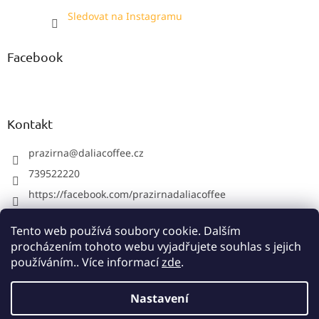
Sledovat na Instagramu
Facebook
Kontakt
prazirna
@
daliacoffee.cz
739522220
https://facebook.com/prazirnadaliacoffee
prazirnadalia
Tento web používá soubory cookie. Dalším
739522220
procházením tohoto webu vyjadřujete souhlas s jejich
používáním.. Více informací
zde
.
Vytvořil Shoptet
Nastavení