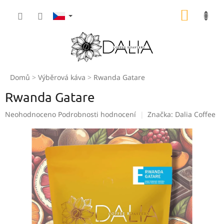
Přejít
NÁKUP
na
obsah
KOŠÍK
Domů
Výběrová káva
Rwanda Gatare
Rwanda Gatare
Průměrné
Neohodnoceno
Podrobnosti hodnocení
Značka:
Dalia Coffee
hodnocení
produktu
je
0,0
z
5
hvězdiček.