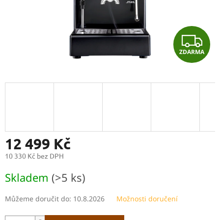
Z
ZDARMA
D
A
R
M
A
12 499 Kč
10 330 Kč bez DPH
Měrná
Skladem
(>5 ks)
cena:
Můžeme doručit do:
10.8.2026
Možnosti doručení