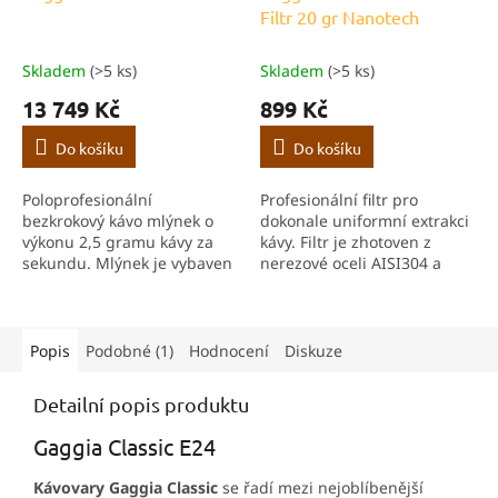
Filtr 20 gr Nanotech
R
M
A
Skladem
(>5 ks)
Skladem
(>5 ks)
13 749 Kč
899 Kč
Do košíku
Do košíku
Poloprofesionální
Profesionální filtr pro
bezkrokový kávo mlýnek o
dokonale uniformní extrakci
výkonu 2,5 gramu kávy za
kávy. Filtr je zhotoven z
sekundu. Mlýnek je vybaven
nerezové oceli AISI304 a
mlecími kameny z kalené
obsahuje 661
oceli o průměru 55 mm a
mikroskopických otvorů pro
využívá antivibrační
separaci kávy.
technologii, která výrazně...
Popis
Podobné (1)
Hodnocení
Diskuze
Detailní popis produktu
Gaggia Classic E24
Kávovary Gaggia Classic
se řadí mezi nejoblíbenější