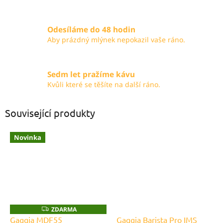
Odesíláme do 48 hodin
Aby prázdný mlýnek nepokazil vaše ráno.
Sedm let pražíme kávu
Kvůli které se těšíte na další ráno.
Související produkty
Novinka
ZDARMA
Z
D
Gaggia MDF55
Gaggia Barista Pro IMS
A