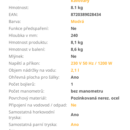
kávovary
Hmotnost
:
8.1 kg
EAN
:
8720389028434
Barva
:
Modrá
Funkce předspaření
:
Ne
Hloubka v mm
:
240
Hmotnost produktu
:
8,1 kg
Hmotnost v balení
:
8,6 kg
Mlýnek
:
Ne
Napětí a příkon
:
230 V 50 Hz / 1200 W
Objem nádržky na vodu
:
2,1 l
Ohřevná plocha pro šálky
:
Ano
Počet bojlerů
:
1
Počet manometrů
:
bez manometru
Povrchový materiál
:
Pozinkovaná nerez. ocel
Připojení na vodovod / odpad
:
Ne
Samostatná horkovodní
Ano
tryska
:
Samostatná parní tryska
:
Ano