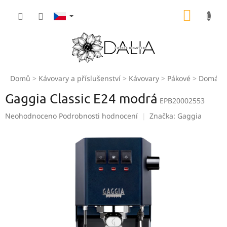
Přejít
NÁKUP
na
obsah
KOŠÍK
Domů
Kávovary a příslušenství
Kávovary
Pákové
Domácí
Gaggia Classic E24 modrá
EPB20002553
Průměrné
Neohodnoceno
Podrobnosti hodnocení
Značka:
Gaggia
hodnocení
produktu
je
0,0
z
5
hvězdiček.