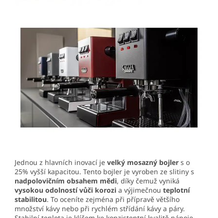
Jednou z hlavních inovací je
velký mosazný bojler
s o
25% vyšší kapacitou. Tento bojler je vyroben ze slitiny s
nadpolovičním obsahem mědi
, díky čemuž vyniká
vysokou odolností vůči korozi
a výjimečnou
teplotní
stabilitou
. To oceníte zejména při přípravě většího
množství kávy nebo při rychlém střídání kávy a páry.
Stabilní teplota je klíčem ke konzistentní kvalitě nápoje,