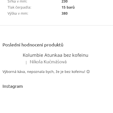
Šířka v mm
:
230
Tlak čerpadla
:
15 barů
Výška v mm
:
380
Z
á
p
a
Poslední hodnocení produktů
t
Kolumbie Atunkaa bez kofeinu
í
Nikola Kučmášová
|
Hodnocení produktu je 5 z 5 hvězdiček.
Výborná káva, nepoznala bych, že je bez kofeinu! 😊
Instagram