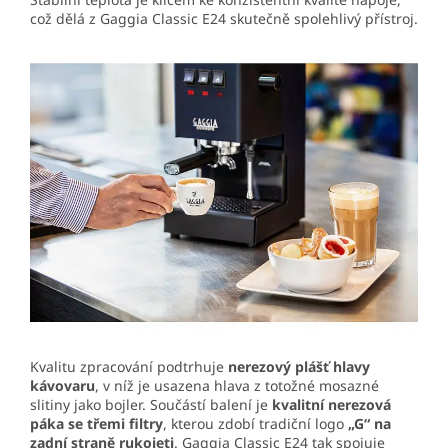
což dělá z Gaggia Classic E24 skutečně spolehlivý přístroj.
Kvalitu zpracování podtrhuje
nerezový plášť hlavy
kávovaru
, v níž je usazena hlava z totožné mosazné
slitiny jako bojler. Součástí balení je
kvalitní nerezová
páka se třemi filtry
, kterou zdobí tradiční logo
„G“ na
zadní straně rukojeti
. Gaggia Classic E24 tak spojuje