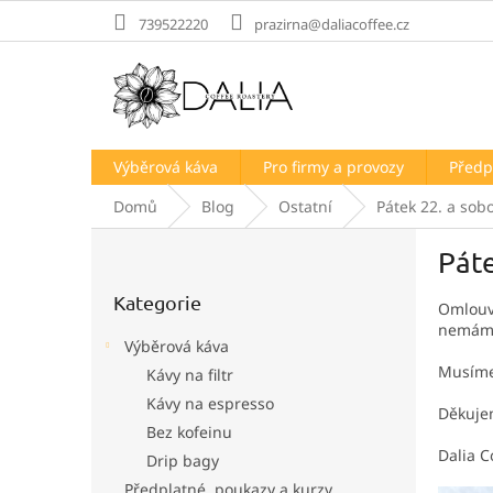
Přejít
739522220
prazirna@daliacoffee.cz
na
obsah
Výběrová káva
Pro firmy a provozy
Předp
Domů
Blog
Ostatní
Pátek 22. a sob
P
Páte
o
Přeskočit
s
Kategorie
kategorie
Omlouv
t
nemáme
r
Výběrová káva
a
Musíme 
Kávy na filtr
n
Kávy na espresso
n
Děkuje
í
Bez kofeinu
p
Dalia C
Drip bagy
a
Předplatné, poukazy a kurzy