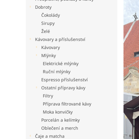
n
Dobroty
e
Čokolády
l
Sirupy
Želé
Kávovary a příslušenství
Kávovary
Mlýnky
Elektrické mlýnky
Ruční mlýnky
Espresso příslušenství
Ostatní přípravy kávy
Filtry
Příprava filtrované kávy
Moka konvičky
Porcelán a kelímky
Oblečení a merch
Čaje a matcha