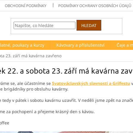
OBCHODNÍ PODMÍNKY
PODMÍNKY OCHRANY OSOBNÍCH ÚDAJŮ
HLEDAT
latné, poukazy a kurzy
Kávovary a příslušenství
Čaje a 
ota 23. září má kavárna zavřeno
k 22. a sobota 23. září má kavárna za
áme se, ale účastníme se
Svatováclavských slavností a Grilfestu
v
 brigádníky pro obsluhu kavárny.
tedy v pátek i sobotu kavárnu uzavřít. V neděli jsme zpět na znač
me za pochopení a přejeme krásný den s kávou.
offee