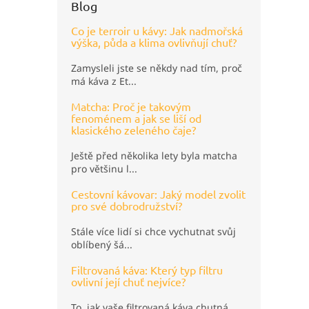
Blog
Co je terroir u kávy: Jak nadmořská
výška, půda a klima ovlivňují chuť?
Zamysleli jste se někdy nad tím, proč
má káva z Et...
Matcha: Proč je takovým
fenoménem a jak se liší od
klasického zeleného čaje?
Ještě před několika lety byla matcha
pro většinu l...
Cestovní kávovar: Jaký model zvolit
pro své dobrodružství?
Stále více lidí si chce vychutnat svůj
oblíbený šá...
Filtrovaná káva: Který typ filtru
ovlivní její chuť nejvíce?
To, jak vaše filtrovaná káva chutná,