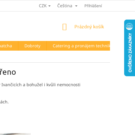
CZK
Čeština
HODNOCENÍ OBCHODU
Přihlášení
NÁKUPNÍ
Prázdný košík
KOŠÍK
matcha
Dobroty
Catering a pronájem techniky
Kont
vřeno
 Ivančicích a bohužel i kvůli nemocnosti
kách.