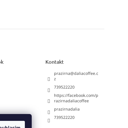
ok
Kontakt
prazirna
@
daliacoffee.c
z
739522220
https://facebook.com/p
razirnadaliacoffee
prazirnadalia
739522220
ouhlasím