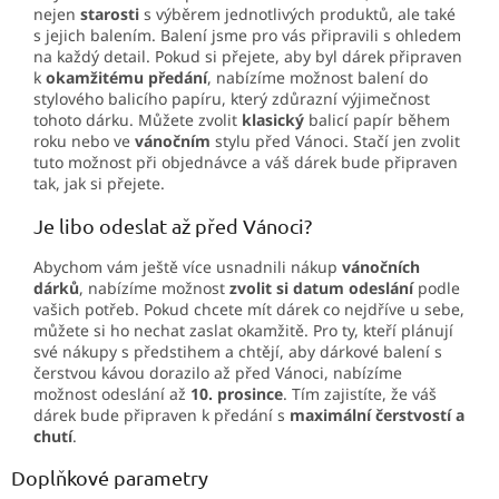
nejen
starosti
s výběrem jednotlivých produktů, ale také
s jejich balením. Balení jsme pro vás připravili s ohledem
na každý detail. Pokud si přejete, aby byl dárek připraven
k
okamžitému předání
, nabízíme možnost balení do
stylového balicího papíru, který zdůrazní výjimečnost
tohoto dárku. Můžete zvolit
klasický
balicí papír během
roku nebo ve
vánočním
stylu před Vánoci. Stačí jen zvolit
tuto možnost při objednávce a váš dárek bude připraven
tak, jak si přejete.
Je libo odeslat až před Vánoci?
Abychom vám ještě více usnadnili nákup
vánočních
dárků
, nabízíme možnost
zvolit si datum odeslání
podle
vašich potřeb. Pokud chcete mít dárek co nejdříve u sebe,
můžete si ho nechat zaslat okamžitě. Pro ty, kteří plánují
své nákupy s předstihem a chtějí, aby dárkové balení s
čerstvou kávou dorazilo až před Vánoci, nabízíme
možnost odeslání až
10. prosince
. Tím zajistíte, že váš
dárek bude připraven k předání s
maximální čerstvostí
a
chutí
.
Doplňkové parametry