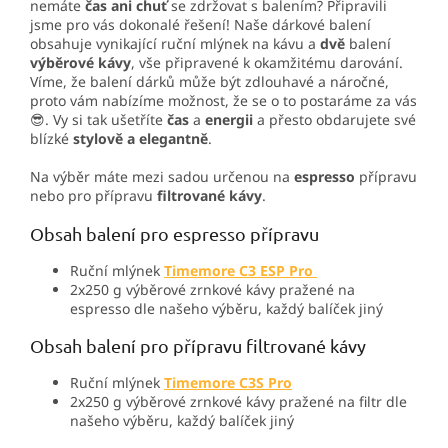
nemáte
čas
ani chuť
se zdržovat s balením? Připravili
jsme pro vás dokonalé řešení! Naše dárkové balení
obsahuje vynikající ruční mlýnek na kávu a
dvě
balení
výběrové kávy
, vše připravené k okamžitému darování.
Víme, že balení dárků může být zdlouhavé a náročné,
proto vám nabízíme možnost, že se o to postaráme za vás
😎. Vy si tak ušetříte
čas
a
energii
a přesto obdarujete své
blízké
stylově a elegantně
.
Na výběr máte mezi sadou určenou na
espresso
přípravu
nebo pro přípravu
filtrované kávy
.
Obsah balení pro espresso přípravu
Ruční mlýnek
Timemore C3 ESP Pro
2x250 g výběrové zrnkové kávy pražené na
espresso dle našeho výběru, každý balíček jiný
Obsah balení pro přípravu filtrované kávy
Ruční mlýnek
Timemore C3S Pro
2x250 g výběrové zrnkové kávy pražené na filtr dle
našeho výběru, každý balíček jiný