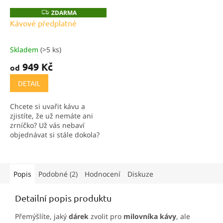
ZDARMA
Z
D
Kávové předplatné
A
R
M
A
Skladem
(>5 ks)
Průměrné
hodnocení
949 Kč
od
produktu
je
DETAIL
5,0
z
Chcete si uvařit kávu a
5
zjistíte, že už nemáte ani
hvězdiček.
zrníčko? Už vás nebaví
objednávat si stále dokola?
Chcete originální dárek pro
někoho blízkého?Pak je pro
Vás kávové předplatné jako
dělané!
Popis
Podobné (2)
Hodnocení
Diskuze
Detailní popis produktu
Přemýšlíte, jaký
dárek
zvolit pro
milovníka kávy
, ale