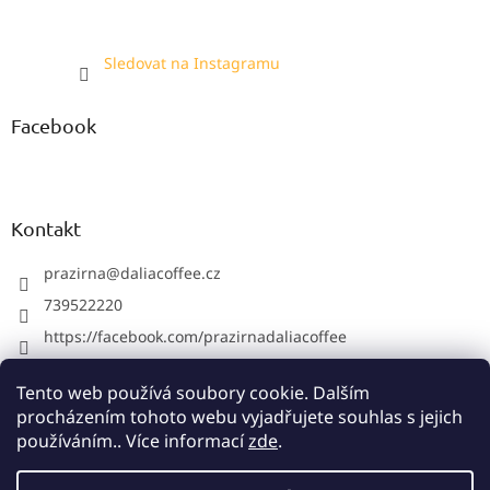
Sledovat na Instagramu
Facebook
Kontakt
prazirna
@
daliacoffee.cz
739522220
https://facebook.com/prazirnadaliacoffee
prazirnadalia
Tento web používá soubory cookie. Dalším
739522220
procházením tohoto webu vyjadřujete souhlas s jejich
používáním.. Více informací
zde
.
Vytvořil Shoptet