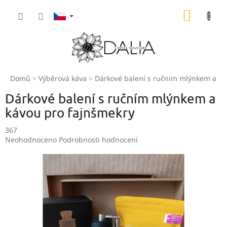
Přejít
NÁKUP
na
obsah
KOŠÍK
Domů
Výběrová káva
Dárkové balení s ručním mlýnkem a ká
Dárkové balení s ručním mlýnkem a
kávou pro fajnšmekry
367
Průměrné
Neohodnoceno
Podrobnosti hodnocení
hodnocení
produktu
je
0,0
z
5
hvězdiček.