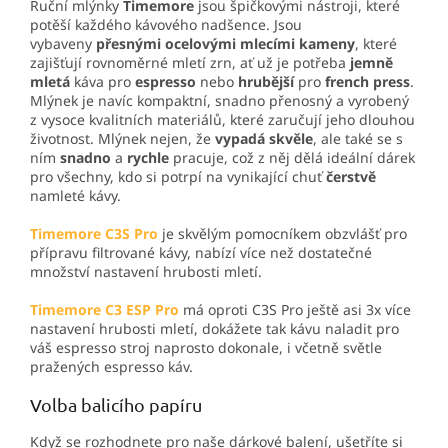
Ruční mlýnky
Timemore
jsou špičkovými nástroji, které
potěší každého kávového nadšence. Jsou
vybaveny
přesnými
ocelovými
mlecími kameny
, které
zajišťují rovnoměrné mletí zrn, ať už je potřeba
jemně
mletá
káva pro
espresso
nebo
hrubější
pro
french press
.
Mlýnek je navíc kompaktní, snadno přenosný a vyrobený
z vysoce kvalitních materiálů, které zaručují jeho dlouhou
životnost. Mlýnek nejen, že
vypadá skvěle
, ale také se s
ním
snadno
a
rychle
pracuje, což z něj dělá ideální dárek
pro všechny, kdo si potrpí na vynikající chuť
čerstvě
namleté kávy.
Timemore C3S Pro
je skvělým pomocníkem obzvlášť pro
přípravu filtrované kávy, nabízí více než dostatečné
množství nastavení hrubosti mletí.
Timemore C3 ESP Pro
má oproti C3S Pro ještě asi 3x více
nastavení hrubosti mletí, dokážete tak kávu naladit pro
váš espresso stroj naprosto dokonale, i včetně světle
pražených espresso káv.
Volba balicího papíru
Když se rozhodnete pro naše dárkové balení, ušetříte si