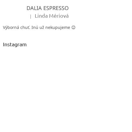
t
DALIA ESPRESSO
í
Linda Mériová
|
Hodnocení produktu je 5 z 5 hvězdiček.
Výborná chuť. Inú už nekupujeme 😉
Instagram