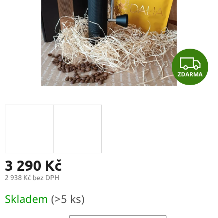
Z
ZDARMA
D
A
R
M
A
3 290 Kč
2 938 Kč
bez DPH
Měrná
Skladem
(>5 ks)
cena: