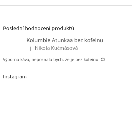
Z
á
p
a
Poslední hodnocení produktů
t
Kolumbie Atunkaa bez kofeinu
í
Nikola Kučmášová
|
Hodnocení produktu je 5 z 5 hvězdiček.
Výborná káva, nepoznala bych, že je bez kofeinu! 😊
Instagram