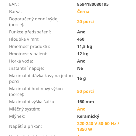
EAN
:
8594180080195
Barva
:
Černá
Doporučený denní výdej
20 porcí
(porce)
:
Funkce předspaření
:
Ano
Hloubka v mm
:
460
Hmotnost produktu
:
11,5 kg
Hmotnost v balení
:
12 kg
Horká voda
:
Ano
Instantní nápoje
:
Ne
Maximální dávka kávy na jednu
16 g
porci
:
Maximální hodinový výkon
50 porcí
(porce)
:
Maximální výška šálku
:
160 mm
Mléčný systém
:
Ano
Mlýnek
:
Keramický
220-240 V 50-60 Hz /
Napětí a příkon
:
1350 W