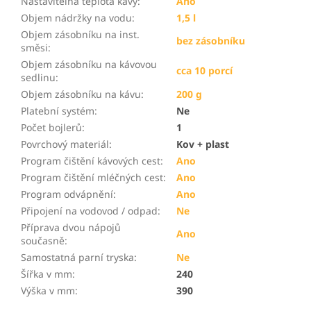
Nastavitelná teplota kávy
:
Ano
Objem nádržky na vodu
:
1,5 l
Objem zásobníku na inst.
bez zásobníku
směsi
:
Objem zásobníku na kávovou
cca 10 porcí
sedlinu
:
Objem zásobníku na kávu
:
200 g
Platební systém
:
Ne
Počet bojlerů
:
1
Povrchový materiál
:
Kov + plast
Program čištění kávových cest
:
Ano
Program čištění mléčných cest
:
Ano
Program odvápnění
:
Ano
Připojení na vodovod / odpad
:
Ne
Příprava dvou nápojů
Ano
současně
:
Samostatná parní tryska
:
Ne
Šířka v mm
:
240
Výška v mm
:
390