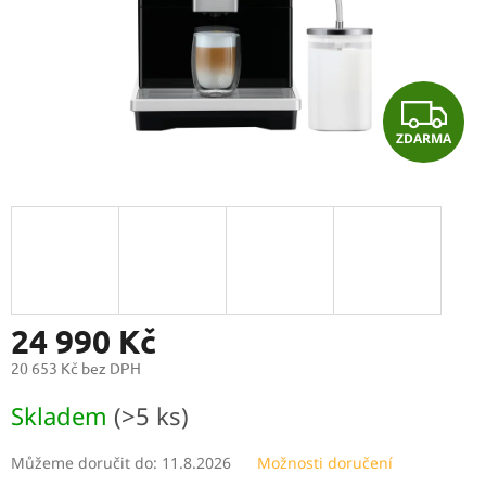
Z
ZDARMA
D
A
R
M
A
24 990 Kč
20 653 Kč bez DPH
Měrná
Skladem
(>5 ks)
cena:
Můžeme doručit do:
11.8.2026
Možnosti doručení