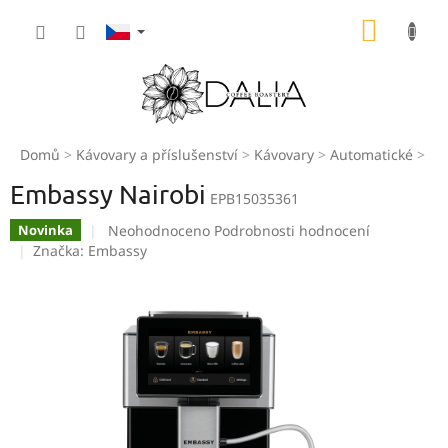
Přejít
NÁKUP
na
obsah
KOŠÍK
Domů
Kávovary a příslušenství
Kávovary
Automatické
Em
Embassy Nairobi
EPB15035361
Průměrné
Neohodnoceno
Podrobnosti hodnocení
Novinka
hodnocení
Značka:
Embassy
produktu
je
0,0
z
5
hvězdiček.