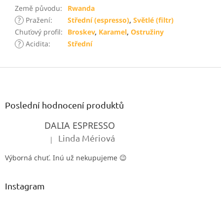
Země původu
:
Rwanda
?
Pražení
:
Střední (espresso)
,
Světlé (filtr)
Chuťový profil
:
Broskev
,
Karamel
,
Ostružiny
?
Acidita
:
Střední
Z
á
p
a
Poslední hodnocení produktů
t
DALIA ESPRESSO
í
Linda Mériová
|
Hodnocení produktu je 5 z 5 hvězdiček.
Výborná chuť. Inú už nekupujeme 😉
Instagram