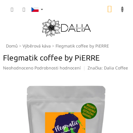
Přejít
NÁKUP
na
obsah
KOŠÍK
Domů
Výběrová káva
Flegmatik coffee by PiERRE
Flegmatik coffee by PiERRE
Průměrné
Neohodnoceno
Podrobnosti hodnocení
Značka:
Dalia Coffee
hodnocení
produktu
je
0,0
z
5
hvězdiček.