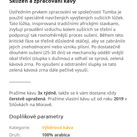
Sklizeň a zpracování kávy
Ústředním prvkem zpracování ve společnosti Tumba je
použití speciálně navržených vyvýšených sušících lůžek.
Tato lůžka, inspirovaná tradičními africkými stavbami,
zvyšují proudění vzduchu kolem sušících se třešní a
podporují tak rovnoměrnější proces sušení. Během této
kritické fáze se třešně důsledně otáčejí, aby se zabránilo
jejich znehodnocení nebo vzniku plísní. Po dostatečně
dlouhém sušení (25-30 dní) se mechanicky oddělí vnější
obal třešní (slupka s dužinou) a odhalí se syrová, zelená
kávová zrna. Po vysušení a odstranění slupky se tato
zelená kávová zrna dále pečlivě vysuší.
--------------
Pražíme kávu
3x týdně
, takže se k vám dostane vždy
čerstvě upražená
. Pražíme vlastní kávu už od roku
2019
v
Silůvkách na Moravě.
Doplňkové parametry
Kategorie
:
Výběrová káva
Druh
:
100% arabica