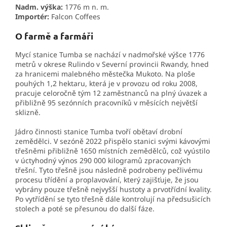
Nadm. výška:
1776 m n. m.
Importér:
Falcon Coffees
O farmě a farmáři
Mycí stanice Tumba se nachází v nadmořské výšce 1776
metrů v okrese Rulindo v Severní provincii Rwandy, hned
za hranicemi malebného městečka Mukoto. Na ploše
pouhých 1,2 hektaru, která je v provozu od roku 2008,
pracuje celoročně tým 12 zaměstnanců na plný úvazek a
přibližně 95 sezónních pracovníků v měsících největší
sklizně.
Jádro činnosti stanice Tumba tvoří obětaví drobní
zemědělci. V sezóně 2022 přispělo stanici svými kávovými
třešněmi přibližně 1650 místních zemědělců, což vyústilo
v úctyhodný výnos 290 000 kilogramů zpracovaných
třešní. Tyto třešně jsou následně podrobeny pečlivému
procesu třídění a proplavování, který zajišťuje, že jsou
vybrány pouze třešně nejvyšší hustoty a prvotřídní kvality.
Po vytřídění se tyto třešně dále kontrolují na předsušicích
stolech a poté se přesunou do další fáze.