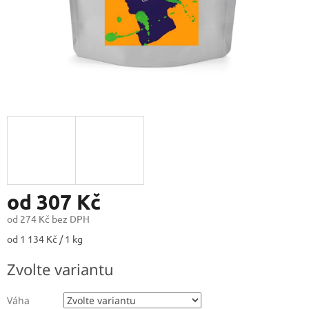
od
307 Kč
od
274 Kč
bez DPH
Měrná
od 1 134 Kč / 1 kg
cena:
Zvolte variantu
Váha