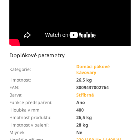
Doplňkové parametry
Domácí pákové
Kategorie
:
kávovary
Hmotnost
:
26.5 kg
EAN
:
8009437002764
Barva
:
Stříbrná
Funkce předspaření
:
Ano
Hloubka v mm
:
400
Hmotnost produktu
:
26,5 kg
Hmotnost v balení
:
28 kg
Mlýnek
:
Ne
Napětí a příkon
:
230 V 50 Hz / 1400 W