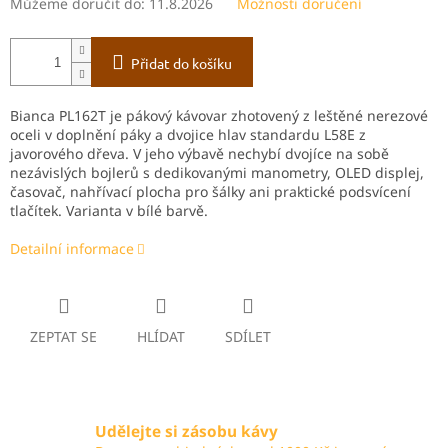
Můžeme doručit do:
11.8.2026
Možnosti doručení
Přidat do košíku
Bianca PL162T je pákový kávovar zhotovený z leštěné nerezové
oceli v doplnění páky a dvojice hlav standardu L58E z
javorového dřeva. V jeho výbavě nechybí dvojíce na sobě
nezávislých bojlerů s dedikovanými manometry, OLED displej,
časovač, nahřívací plocha pro šálky ani praktické podsvícení
tlačítek. Varianta v bílé barvě.
Detailní informace
ZEPTAT SE
HLÍDAT
SDÍLET
Udělejte si zásobu kávy