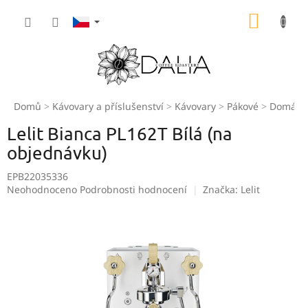
Přejít
NÁKUP
na
obsah
KOŠÍK
Domů
Kávovary a příslušenství
Kávovary
Pákové
Domácí
Lelit Bianca PL162T Bílá (na
objednávku)
EPB22035336
Průměrné
Neohodnoceno
Podrobnosti hodnocení
Značka:
Lelit
hodnocení
produktu
je
0,0
z
5
hvězdiček.