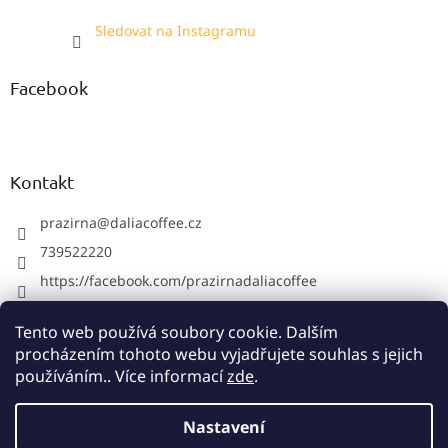
Sledovat na Instagramu
Facebook
Kontakt
prazirna
@
daliacoffee.cz
739522220
https://facebook.com/prazirnadaliacoffee
prazirnadalia
Tento web používá soubory cookie. Dalším
739522220
procházením tohoto webu vyjadřujete souhlas s jejich
používáním.. Více informací
zde
.
Vytvořil Shoptet
Nastavení