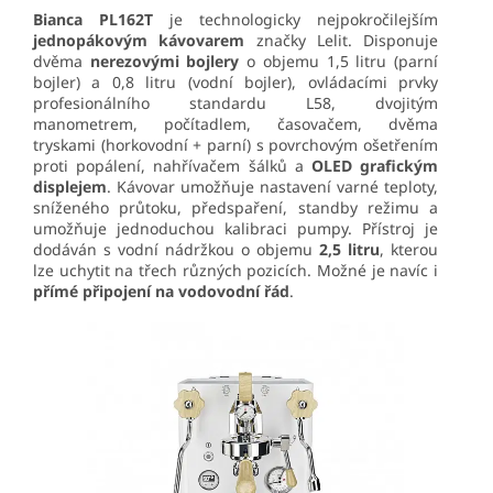
Bianca PL162T
je technologicky nejpokročilejším
jednopákovým kávovarem
značky Lelit. Disponuje
dvěma
nerezovými bojlery
o objemu 1,5 litru (parní
bojler) a 0,8 litru (vodní bojler), ovládacími prvky
profesionálního standardu L58, dvojitým
manometrem, počítadlem, časovačem, dvěma
tryskami (horkovodní + parní) s povrchovým ošetřením
proti popálení, nahřívačem šálků a
OLED grafickým
displejem
. Kávovar umožňuje nastavení varné teploty,
sníženého průtoku, předspaření, standby režimu a
umožňuje jednoduchou kalibraci pumpy. Přístroj je
dodáván s vodní nádržkou o objemu
2,5 litru
, kterou
lze uchytit na třech různých pozicích. Možné je navíc i
přímé připojení na vodovodní řád
.