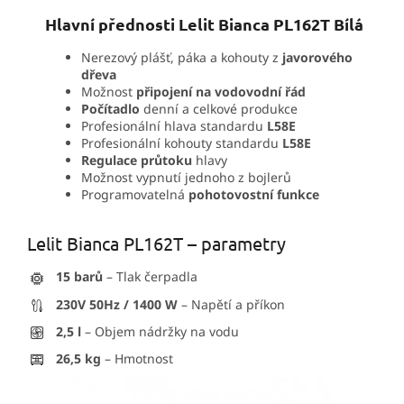
Hlavní přednosti Lelit Bianca PL162T Bílá
Nerezový plášť, páka a kohouty z
javorového
dřeva
Možnost
připojení na vodovodní řád
Počítadlo
denní a celkové produkce
Profesionální hlava standardu
L58E
Profesionální kohouty standardu
L58E
Regulace průtoku
hlavy
Možnost vypnutí jednoho z bojlerů
Programovatelná
pohotovostní funkce
Lelit Bianca PL162T – parametry
15 barů
– Tlak čerpadla
230V 50Hz / 1400 W
– Napětí a příkon
2,5 l
– Objem nádržky na vodu
26,5 kg
– Hmotnost