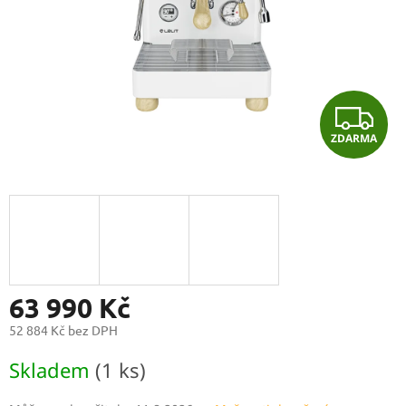
Z
ZDARMA
D
A
R
M
A
63 990 Kč
52 884 Kč bez DPH
Měrná
Skladem
(1 ks)
cena: