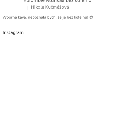
Kolumbie Atunkaa bez kofeinu
í
Nikola Kučmášová
|
Hodnocení produktu je 5 z 5 hvězdiček.
Výborná káva, nepoznala bych, že je bez kofeinu! 😊
Instagram