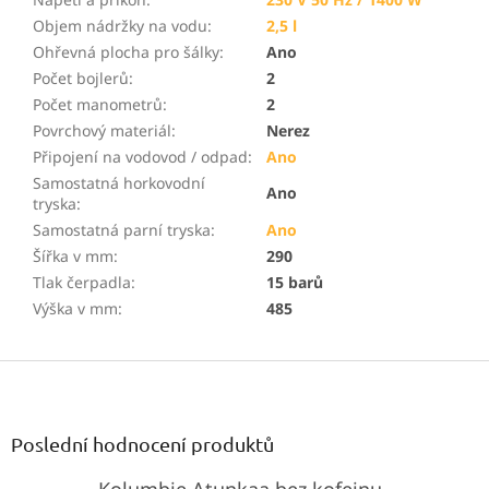
Objem nádržky na vodu
:
2,5 l
Ohřevná plocha pro šálky
:
Ano
Počet bojlerů
:
2
Počet manometrů
:
2
Povrchový materiál
:
Nerez
Připojení na vodovod / odpad
:
Ano
Samostatná horkovodní
Ano
tryska
:
Samostatná parní tryska
:
Ano
Šířka v mm
:
290
Tlak čerpadla
:
15 barů
Výška v mm
:
485
Z
á
p
a
Poslední hodnocení produktů
t