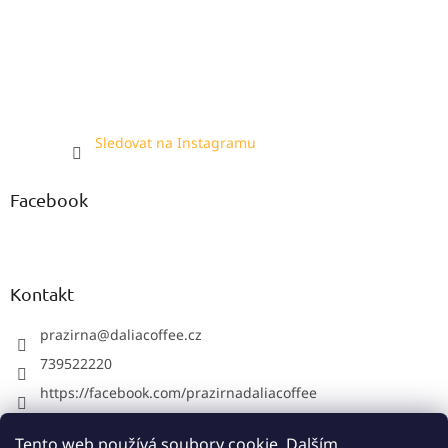
Sledovat na Instagramu
Facebook
Kontakt
prazirna
@
daliacoffee.cz
739522220
https://facebook.com/prazirnadaliacoffee
prazirnadalia
Tento web používá soubory cookie. Dalším