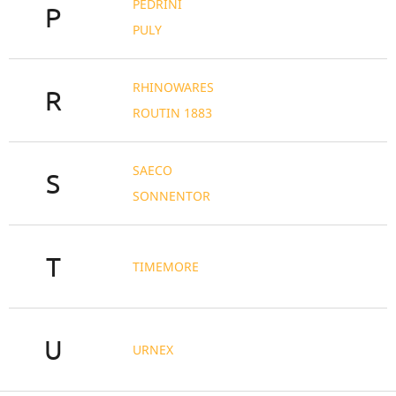
PEDRINI
P
PULY
RHINOWARES
R
ROUTIN 1883
SAECO
S
SONNENTOR
T
TIMEMORE
U
URNEX