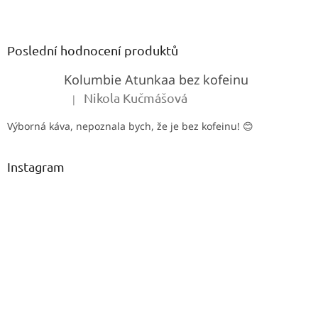
Z
á
p
a
Poslední hodnocení produktů
t
Kolumbie Atunkaa bez kofeinu
í
Nikola Kučmášová
|
Hodnocení produktu je 5 z 5 hvězdiček.
Výborná káva, nepoznala bych, že je bez kofeinu! 😊
Instagram