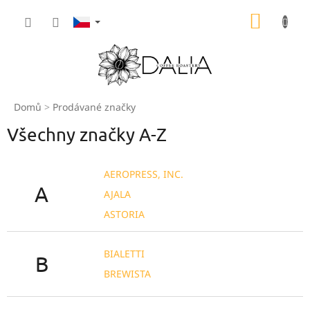
Přejít
NÁKUP
na
obsah
KOŠÍK
Domů
Prodávané značky
Všechny značky A-Z
AEROPRESS, INC.
A
AJALA
ASTORIA
BIALETTI
B
BREWISTA