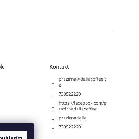
ok
Kontakt
prazirna
@
daliacoffee.c
z
739522220
https://facebook.com/p
razirnadaliacoffee
prazirnadalia
739522220
ouhlasím