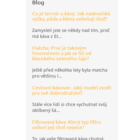
Blog
Co je terroir u kávy: Jak nadmořská
výška, půda a klima ovlivňují chuť?
Zamysleli jste se někdy nad tím, proč
má káva z Et...
Matcha: Proč je takovým
fenoménem a jak se liší od
klasického zeleného čaje?
Ještě před několika lety byla matcha
pro většinu l...
Cestovní kávovar: Jaký model zvolit
pro své dobrodružství?
Stále více lidí si chce vychutnat svůj
oblíbený šá...
Filtrovaná káva: Který typ filtru
ovlivní její chuť nejvíce?
To, jak vaše filtrovaná káva chutná,