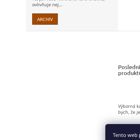
ovlivňuje nej...
ARCHIV
Z
á
p
a
t
Posledn
í
produkt
Výborná k
bych, že j
Tento web 