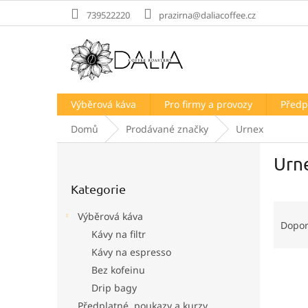
Přejít
739522220
prazirna@daliacoffee.cz
na
obsah
Výběrová káva
Pro firmy a provozy
Předp
Domů
Prodávané značky
Urnex
P
Urn
o
Přeskočit
s
Kategorie
kategorie
t
Ř
r
Výběrová káva
a
a
Dopo
Kávy na filtr
z
n
e
Kávy na espresso
n
V
n
í
Bez kofeinu
ý
í
p
Drip bagy
p
p
a
Předplatné, poukazy a kurzy