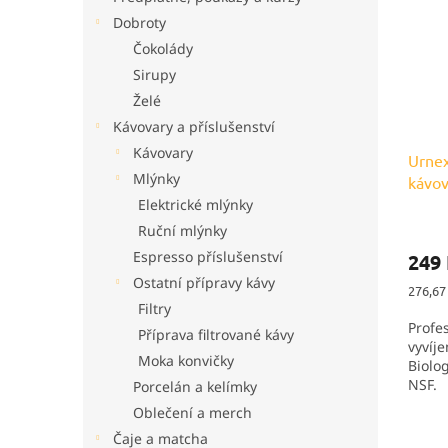
i
r
n
Dobroty
s
o
e
Čokolády
p
d
l
r
u
Sirupy
o
k
Želé
d
t
Kávovary a příslušenství
u
ů
Kávovary
k
Urnex
Mlýnky
t
kávov
ů
Elektrické mlýnky
Ruční mlýnky
Espresso příslušenství
249
Ostatní přípravy kávy
Měrná
276,67 
cena:
Filtry
Profes
Příprava filtrované kávy
vyvíj
Moka konvičky
Biolo
NSF.
Porcelán a kelímky
Oblečení a merch
Čaje a matcha