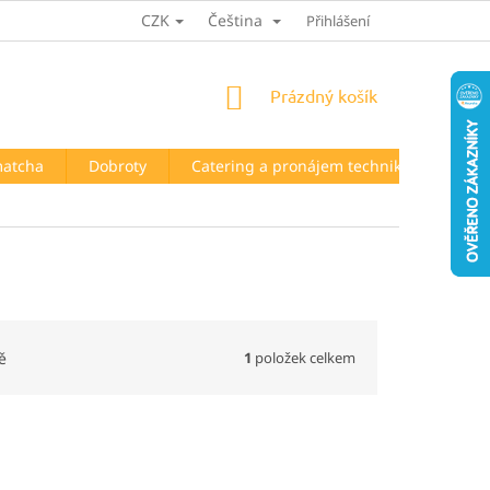
CZK
Čeština
HODNOCENÍ OBCHODU
Přihlášení
NÁKUPNÍ
Prázdný košík
KOŠÍK
matcha
Dobroty
Catering a pronájem techniky
Kont
1
položek celkem
ě