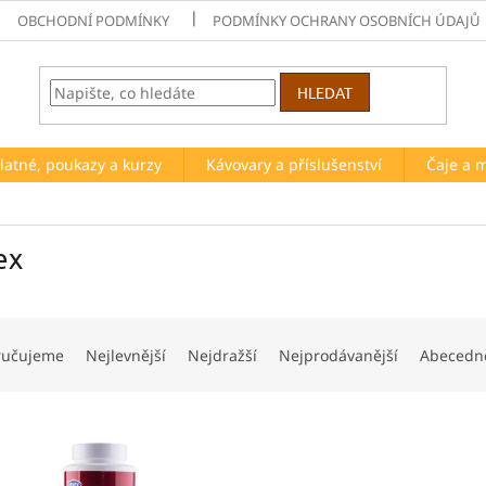
OBCHODNÍ PODMÍNKY
PODMÍNKY OCHRANY OSOBNÍCH ÚDAJŮ
HLEDAT
latné, poukazy a kurzy
Kávovary a příslušenství
Čaje a 
ex
ručujeme
Nejlevnější
Nejdražší
Nejprodávanější
Abecedn