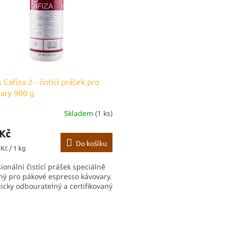
 Cafiza 2 - čisticí prášek pro
ary 900 g
Skladem
(1 ks)
 Kč
Do košíku
Kč / 1 kg
ionální čistící prášek speciálně
ený pro pákové espresso kávovary.
gicky odbouratelný a certifikovaný
O