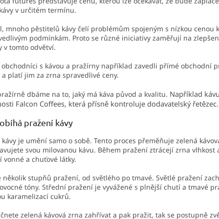
ta futures představuje cenu, kterou lze očekávat, že bude zapla
 kávy v určitém termínu.
, mnoho pěstitelů kávy čelí problémům spojeným s nízkou cenou ká
edlivým podmínkám. Proto se různé iniciativy zaměřují na zlepšení 
 v tomto odvětví.
 obchodníci s kávou a pražírny například zavedli přímé obchodní p
 a platí jim za zrna spravedlivé ceny.
Například káv
pražírně dbáme na to, jaký má káva původ a kvalitu.
osti Falcon Coffees, která přísně kontroluje dodavatelský řetězec.
obíhá pražení kávy
 kávy je umění samo o sobě. Tento proces přeměňuje zelená kávov
ravujete svou milovanou kávu.
Během pražení ztrácejí zrna vlhkost 
í vonné a chuťové látky.
e několik stupňů pražení, od světlého po tmavé. Světlé pražení zac
 ovocné tóny. Střední pražení je vyvážené s plnější chutí a tmavé pr
u karamelizací cukrů.
čnete zelená kávová zrna zahřívat a pak pražit, tak se postupně zvě