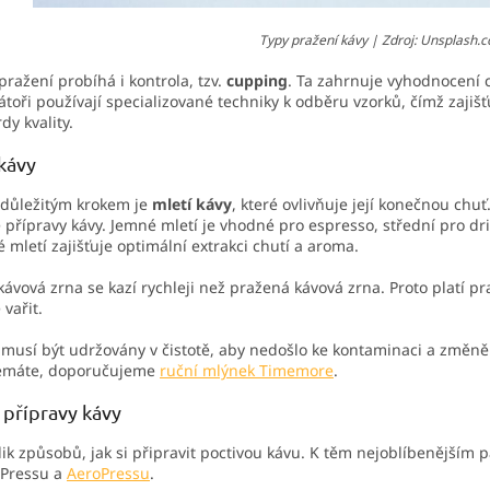
Typy pražení kávy | Zdroj: Unsplash.
 pražení probíhá i kontrola, tzv.
cupping
. Ta zahrnuje vyhodnocení ch
toři používají specializované techniky k odběru vzorků, čímž zajišťu
dy kvality.
kávy
 důležitým krokem je
mletí kávy
, které ovlivňuje její konečnou chuť
přípravy kávy. Jemné mletí je vhodné pro espresso, střední pro dr
 mletí zajišťuje optimální extrakci chutí a aroma.
kávová zrna se kazí rychleji než pražená kávová zrna. Proto platí pr
 vařit.
musí být udržovány v čistotě, aby nedošlo ke kontaminaci a změně
emáte, doporučujeme
ruční mlýnek Timemore
.
 přípravy kávy
lik způsobů, jak si připravit poctivou kávu. K těm nejoblíbenějším p
 Pressu a
AeroPressu
.