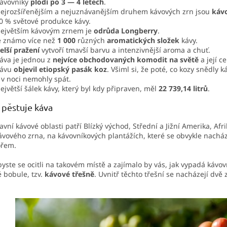
ávovníky
plodí po 3 — 4 letech
.
ejrozšířenějším a nejuznávanějším druhem kávových zrn jsou
kávo
0 % světové produkce kávy.
ejvětším kávovým zrnem je
odrůda Longberry
.
e známo více než
1 000
různých
aromatických složek
kávy.
elší pražení
vytvoří tmavší barvu a intenzivnější aroma a chuť.
áva je jednou z
nejvíce obchodovaných komodit na světě
a její c
ávu
objevil etiopský pasák koz
. Všiml si, že poté, co kozy snědly
 v noci nemohly spát.
ejvětší šálek kávy, který byl kdy připraven, měl
22 739,14 litrů
.
 pěstuje káva
avní kávové oblasti patří Blízký východ, Střední a Jižní Amerika, Afr
ávového zrna,
na kávovníkových plantážích, které se obvykle nachá
ořem.
yste se ocitli na takovém místě a zajímalo by vás, jak vypadá kávovn
 bobule, tzv.
kávové třešně
. Uvnitř těchto třešní se nacházejí dv