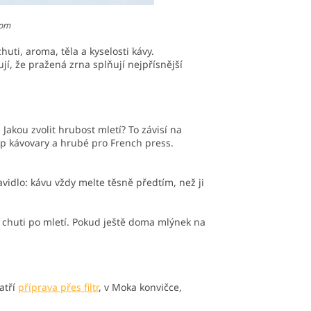
com
uti, aroma, těla a kyselosti kávy.
jí, že pražená zrna splňují nejpřísnější
. Jakou zvolit hrubost mletí? To závisí na
ip kávovary a hrubé pro French press.
avidlo: kávu vždy melte těsně předtím, než ji
 chuti po mletí. Pokud ještě doma mlýnek na
atří
příprava přes filtr
, v Moka konvičce,