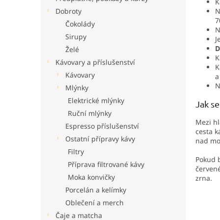
K
n
N
Dobroty
e
7
Čokolády
l
N
Sirupy
J
D
Želé
K
Kávovary a příslušenství
K
Kávovary
a
N
Mlýnky
Elektrické mlýnky
Jak se
Ruční mlýnky
Mezi hl
Espresso příslušenství
cesta k
Ostatní přípravy kávy
nad m
Filtry
Pokud b
Příprava filtrované kávy
červené
Moka konvičky
zrna.
Porcelán a kelímky
Oblečení a merch
Čaje a matcha