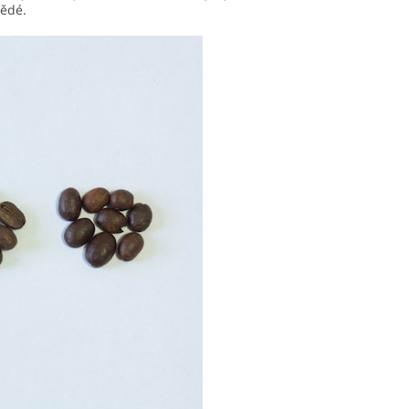
nědé.