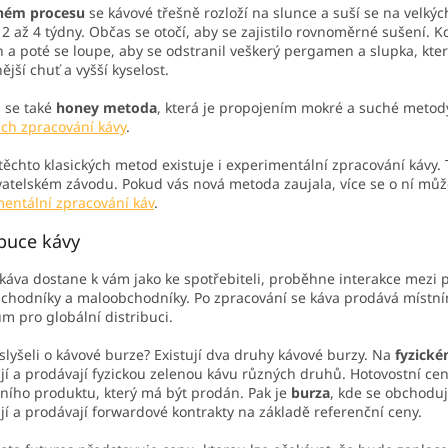
hém procesu
se kávové třešně rozloží na slunce a suší se na velký
2 až 4 týdny. Občas se otočí, aby se zajistilo rovnoměrné sušení. K
 a poté se loupe, aby se odstranil veškerý pergamen a slupka, kte
ější chuť a vyšší kyselost.
 se také
honey metoda
, která je propojením mokré a suché metody.
ch zpracování kávy
.
ěchto klasických metod existuje i experimentální zpracování kávy.
atelském závodu. Pokud vás nová metoda zaujala, více se o ní můž
entální zpracování káv
.
ibuce kávy
káva dostane k vám jako ke spotřebiteli, proběhne interakce mezi pě
bchodníky a maloobchodníky.
Po zpracování se káva prodává místn
m pro globální distribuci.
 slyšeli o kávové burze? Existují dva druhy kávové burzy. Na
fyzické
í a prodávají fyzickou zelenou kávu různých druhů. Hotovostní cena
ního produktu, který má být prodán.
Pak je
burza
, kde se obchodu
í a prodávají forwardové kontrakty na základě referenční ceny.