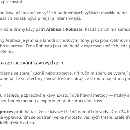
 zpracování.
ad káva pěstovaná ve vyšších nadmořských výškách obvykle nabízí 
nižších oblastí bývá plnější a intenzivnější.
kladní druhy kávy patří
Arabica
a
Robusta
. Každá z nich má samoz
vy Arabica je jemná a lahodí s chuťovými tóny, jako jsou květinové 
ebo espressa.
Zrna Robusta jsou oblíbená v espresso směsích, kde př
ofeinu.
ň a zpracování kávových zrn
třesně se sbírají ručně nebo strojově. Při ručním sběru se vybírají 
amená, že se všechny kávové třešně sbírají ze stromu najednou po
i.
u následuje zpracování kávy. Existují dvě hlavní metody — mokrý a s
e tzv. honey metoda a experimentální zpracování kávy.
proces
probíhá tak, že se kávové třešně namočí do vody až na 24 ho
ě vyplavou, tím se odstraní velké množství vadných třešní. Zralé tř
ddělí třešně od zrn.