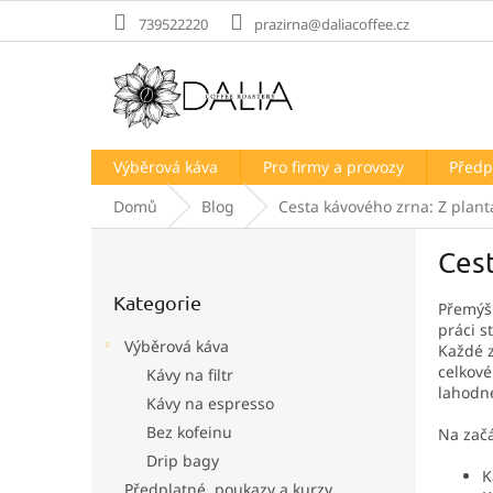
Přejít
739522220
prazirna@daliacoffee.cz
na
obsah
Výběrová káva
Pro firmy a provozy
Předp
Domů
Blog
Cesta kávového zrna: Z plant
P
Cest
o
Přeskočit
s
Kategorie
kategorie
Přemýšl
t
práci s
r
Výběrová káva
Každé z
a
celkové
Kávy na filtr
n
lahodn
Kávy na espresso
n
í
Bez kofeinu
Na začá
p
Drip bagy
K
a
Předplatné, poukazy a kurzy