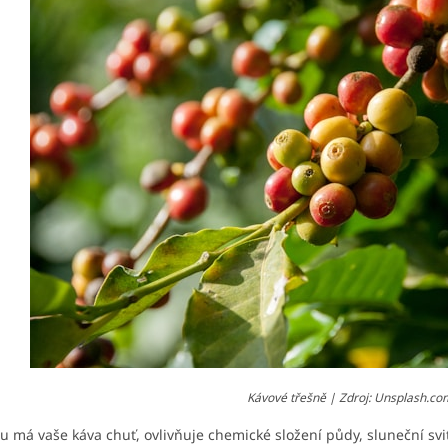
Kávové třešně | Zdroj: Unsplash.co
ou má vaše káva chuť, ovlivňuje chemické složení půdy, sluneční svi