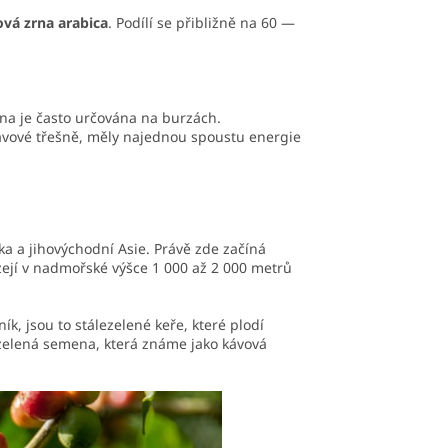
vá zrna arabica
. Podílí se přibližně na 60 —
ena je často určována na burzách.
 kávové třešně, měly najednou spoustu energie
ika a jihovýchodní Asie. Právě zde začíná
zejí v nadmořské výšce 1 000 až 2 000 metrů
ík, jsou to stálezelené keře, které plodí
ě zelená semena, která známe jako kávová