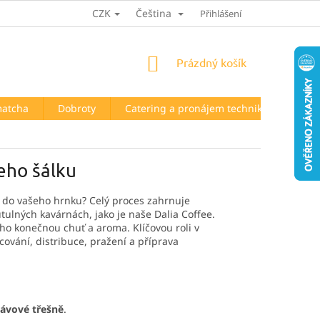
CZK
Čeština
HODNOCENÍ OBCHODU
Přihlášení
NÁKUPNÍ
Prázdný košík
KOŠÍK
matcha
Dobroty
Catering a pronájem techniky
Kont
eho šálku
e do vašeho hrnku? Celý proces zahrnuje
útulných kavárnách, jako je naše Dalia Coffee.
eho konečnou chuť a aroma. Klíčovou roli v
cování, distribuce, pražení a příprava
ávové třešně
.