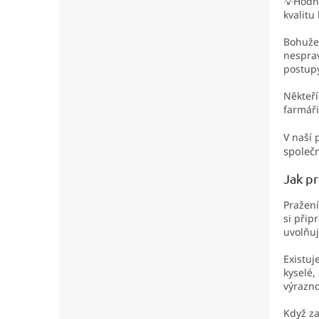
💡Hodno
kvalitu
Bohužel
nesprav
postupy
Někteří
farmáři
V naší 
společn
Jak pr
Pražení
si přip
uvolňuj
Existuj
kyselé,
výrazno
Když za