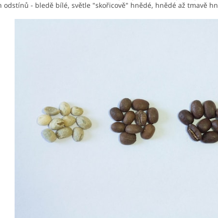
 odstínů - bledě bílé, světle "skořicově" hnědé, hnědé až tmavě h