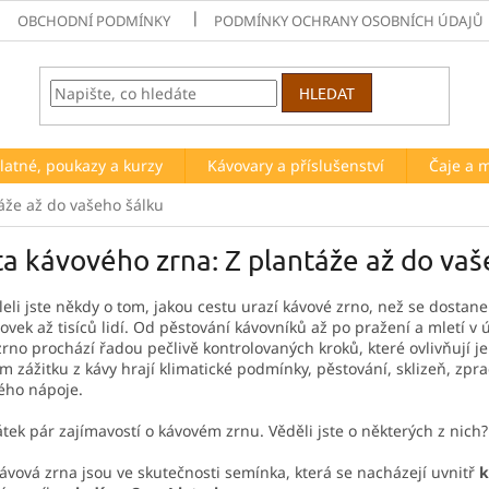
OBCHODNÍ PODMÍNKY
PODMÍNKY OCHRANY OSOBNÍCH ÚDAJŮ
HLEDAT
latné, poukazy a kurzy
Kávovary a příslušenství
Čaje a 
áže až do vašeho šálku
a kávového zrna: Z plantáže až do vaš
eli jste někdy o tom, jakou cestu urazí kávové zrno, než se dostan
tovek až tisíců lidí. Od pěstování kávovníků až po pražení a mletí v 
rno prochází řadou pečlivě kontrolovaných kroků, které ovlivňují j
m zážitku z kávy hrají klimatické podmínky, pěstování, sklizeň, zpra
ého nápoje.
tek pár zajímavostí o kávovém zrnu. Věděli jste o některých z nich?
ávová zrna jsou ve skutečnosti semínka, která se nacházejí uvnitř
k