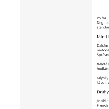
Po fázi
Degustá
standar
Mletí 
Dalším
metodě 
Správné
❗Mletá 
hodláte
Mlýnky 
kávu n
Druhy
Je něko
French