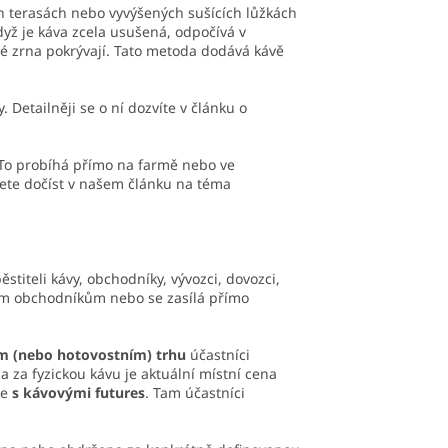
ch terasách nebo vyvýšených sušících lůžkách
dyž je káva zcela usušená, odpočívá v
ré zrna pokrývají. Tato metoda dodává kávě
 Detailněji se o ní dozvíte v článku o
 To probíhá přímo na farmě nebo ve
ete dočíst v našem článku na téma
stiteli kávy, obchodníky, vývozci, dovozci,
ím obchodníkům nebo se zasílá přímo
m (nebo hotovostním) trhu
účastníci
 za fyzickou kávu je aktuální místní cena
je
s kávovými futures
. Tam účastníci