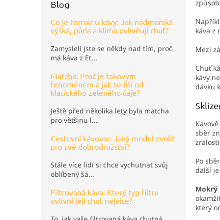
způsob
Blog
Napříkl
Co je terroir u kávy: Jak nadmořská
výška, půda a klima ovlivňují chuť?
káva z 
Zamysleli jste se někdy nad tím, proč
Mezi zá
má káva z Et...
Chuť ká
Matcha: Proč je takovým
kávy n
fenoménem a jak se liší od
dávku k
klasického zeleného čaje?
Sklize
Ještě před několika lety byla matcha
pro většinu l...
Kávově 
sběr zn
Cestovní kávovar: Jaký model zvolit
zralost
pro své dobrodružství?
Po sběr
Stále více lidí si chce vychutnat svůj
další j
oblíbený šá...
Mokrý 
Filtrovaná káva: Který typ filtru
okamžit
ovlivní její chuť nejvíce?
který o
To, jak vaše filtrovaná káva chutná,