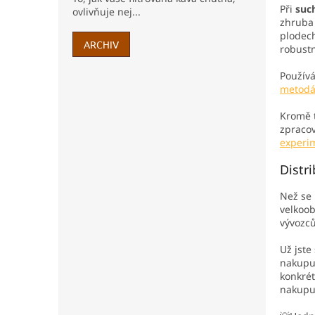
Při
suc
ovlivňuje nej...
zhruba 
plodech
ARCHIV
robustn
Používá
metodá
Kromě t
zpracov
experim
Distr
Než se 
velkoo
vývozců
Už jste
nakupuj
konkrét
nakupuj