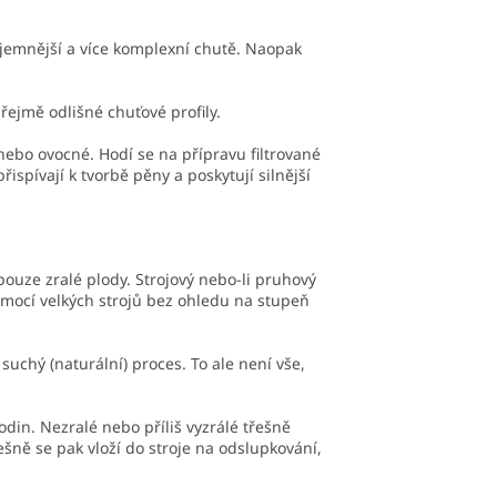
jemnější a více komplexní chutě. Naopak
řejmě odlišné chuťové profily.
nebo ovocné. Hodí se na přípravu filtrované
ispívají k tvorbě pěny a poskytují silnější
pouze zralé plody. Strojový nebo-li pruhový
mocí velkých strojů bez ohledu na stupeň
uchý (naturální) proces. To ale není vše,
din. Nezralé nebo příliš vyzrálé třešně
ešně se pak vloží do stroje na odslupkování,