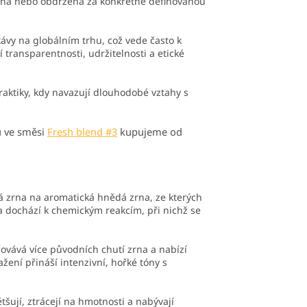
cena nebo obdržena za konkrétně definovanou
vy na globálním trhu, což vede často k
transparentnosti, udržitelnosti a etické
raktiky, kdy navazují dlouhodobé vztahy s
u ve směsi
Fresh blend #3
kupujeme od
á zrna na aromatická hnědá zrna, ze kterých
a dochází k chemickým reakcím, při nichž se
hovává více původních chutí zrna a nabízí
ažení přináší intenzivní, hořké tóny s
tšují, ztrácejí na hmotnosti a nabývají