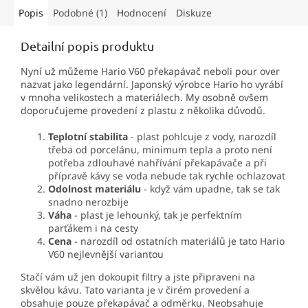
Popis
Podobné (1)
Hodnocení
Diskuze
Detailní popis produktu
Nyní už můžeme Hario V60 překapávač neboli pour over
nazvat jako legendární. Japonský výrobce Hario ho vyrábí
v mnoha velikostech a materiálech. My osobně ovšem
doporučujeme provedení z plastu z několika důvodů.
Teplotní stabilita
- plast pohlcuje z vody, narozdíl
třeba od porcelánu, minimum tepla a proto není
potřeba zdlouhavé nahřívání překapávače a při
přípravě kávy se voda nebude tak rychle ochlazovat
Odolnost materiálu
- když vám upadne, tak se tak
snadno nerozbije
Váha
- plast je lehounký, tak je perfektním
parťákem i na cesty
Cena
- narozdíl od ostatních materiálů je tato Hario
V60 nejlevnější variantou
Stačí vám už jen dokoupit filtry a jste připraveni na
skvělou kávu. Tato varianta je v čirém provedení a
obsahuje pouze překapávač a odměrku. Neobsahuje