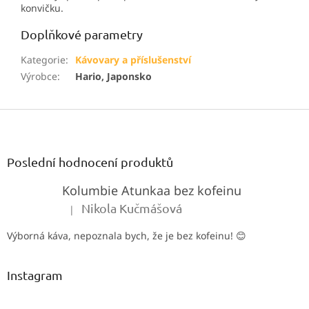
konvičku.
Doplňkové parametry
Kategorie
:
Kávovary a příslušenství
Výrobce
:
Hario, Japonsko
Z
á
p
a
Poslední hodnocení produktů
t
Kolumbie Atunkaa bez kofeinu
í
Nikola Kučmášová
|
Hodnocení produktu je 5 z 5 hvězdiček.
Výborná káva, nepoznala bych, že je bez kofeinu! 😊
Instagram