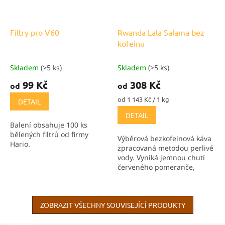
Filtry pro V60
Rwanda Lala Salama bez
kofeinu
Skladem
(>5 ks)
Skladem
(>5 ks)
99 Kč
308 Kč
od
od
Měrná
od 1 143 Kč / 1 kg
DETAIL
cena:
DETAIL
Balení obsahuje 100 ks
bělených filtrů od firmy
Výběrová bezkofeinová káva
Hario.
zpracovaná metodou perlivé
vody. Vyniká jemnou chutí
červeného pomeranče,
jablka a sladkostí karamelu.
Skvělá volba pro ty, kdo si
chtějí vychutnat kávu kdykoli
ZOBRAZIT VŠECHNY SOUVISEJÍCÍ PRODUKTY
a bez...