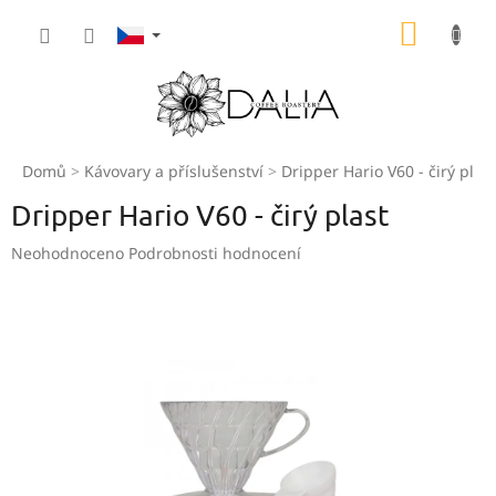
Přejít
NÁKUP
na
obsah
KOŠÍK
Domů
Kávovary a příslušenství
Dripper Hario V60 - čirý plast
Dripper Hario V60 - čirý plast
Průměrné
Neohodnoceno
Podrobnosti hodnocení
hodnocení
produktu
je
0,0
z
5
hvězdiček.