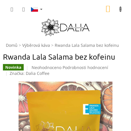
Přejít
NÁKUP
na
obsah
KOŠÍK
Domů
Výběrová káva
Rwanda Lala Salama bez kofeinu
Rwanda Lala Salama bez kofeinu
Průměrné
Neohodnoceno
Podrobnosti hodnocení
Novinka
hodnocení
Značka:
Dalia Coffee
produktu
je
0,0
z
5
hvězdiček.