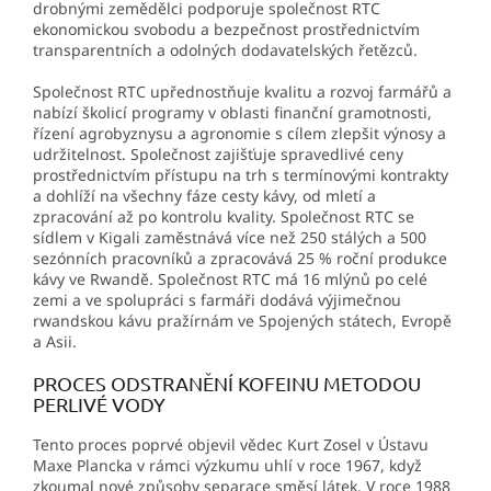
drobnými zemědělci podporuje společnost RTC
ekonomickou svobodu a bezpečnost prostřednictvím
transparentních a odolných dodavatelských řetězců.
Společnost RTC upřednostňuje kvalitu a rozvoj farmářů a
nabízí školicí programy v oblasti finanční gramotnosti,
řízení agrobyznysu a agronomie s cílem zlepšit výnosy a
udržitelnost. Společnost zajišťuje spravedlivé ceny
prostřednictvím přístupu na trh s termínovými kontrakty
a dohlíží na všechny fáze cesty kávy, od mletí a
zpracování až po kontrolu kvality. Společnost RTC se
sídlem v Kigali zaměstnává více než 250 stálých a 500
sezónních pracovníků a zpracovává 25 % roční produkce
kávy ve Rwandě. Společnost RTC má 16 mlýnů po celé
zemi a ve spolupráci s farmáři dodává výjimečnou
rwandskou kávu pražírnám ve Spojených státech, Evropě
a Asii.
PROCES ODSTRANĚNÍ KOFEINU METODOU
PERLIVÉ VODY
Tento proces poprvé objevil vědec Kurt Zosel v Ústavu
Maxe Plancka v rámci výzkumu uhlí v roce 1967, když
zkoumal nové způsoby separace směsí látek. V roce 1988