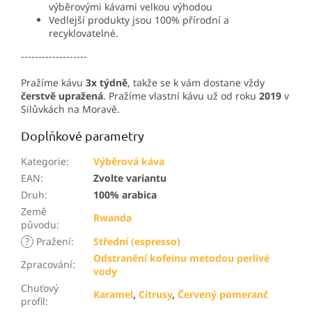
výběrovými kávami velkou výhodou
Vedlejší produkty jsou 100% přírodní a
recyklovatelné.
-------------------
Pražíme kávu
3x týdně
, takže se k vám dostane vždy
čerstvě upražená
. Pražíme vlastní kávu už od roku
2019
v
Silůvkách na Moravě.
Doplňkové parametry
Kategorie
:
Výběrová káva
EAN
:
Zvolte variantu
Druh
:
100% arabica
Země
Rwanda
původu
:
?
Pražení
:
Střední (espresso)
Odstranění kofeinu metodou perlivé
Zpracování
:
vody
Chuťový
Karamel
,
Citrusy
,
Červený pomeranč
profil
: