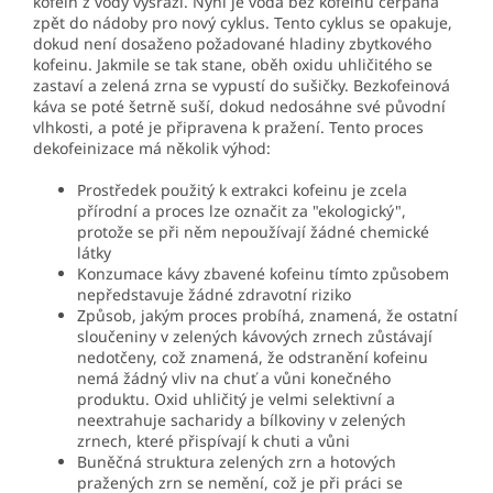
kofein z vody vysráží. Nyní je voda bez kofeinu čerpána
zpět do nádoby pro nový cyklus. Tento cyklus se opakuje,
dokud není dosaženo požadované hladiny zbytkového
kofeinu. Jakmile se tak stane, oběh oxidu uhličitého se
zastaví a zelená zrna se vypustí do sušičky. Bezkofeinová
káva se poté šetrně suší, dokud nedosáhne své původní
vlhkosti, a poté je připravena k pražení. Tento proces
dekofeinizace má několik výhod:
Prostředek použitý k extrakci kofeinu je zcela
přírodní a proces lze označit za "ekologický",
protože se při něm nepoužívají žádné chemické
látky
Konzumace kávy zbavené kofeinu tímto způsobem
nepředstavuje žádné zdravotní riziko
Způsob, jakým proces probíhá, znamená, že ostatní
sloučeniny v zelených kávových zrnech zůstávají
nedotčeny, což znamená, že odstranění kofeinu
nemá žádný vliv na chuť a vůni konečného
produktu. Oxid uhličitý je velmi selektivní a
neextrahuje sacharidy a bílkoviny v zelených
zrnech, které přispívají k chuti a vůni
Buněčná struktura zelených zrn a hotových
pražených zrn se nemění, což je při práci se