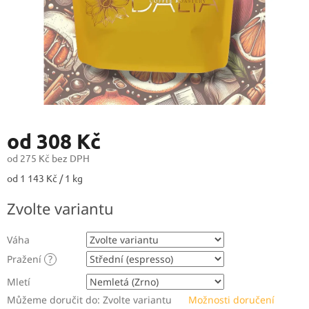
od
308 Kč
od
275 Kč
bez DPH
Měrná
od 1 143 Kč / 1 kg
cena:
Zvolte variantu
Váha
Pražení
?
Mletí
Můžeme doručit do:
Zvolte variantu
Možnosti doručení