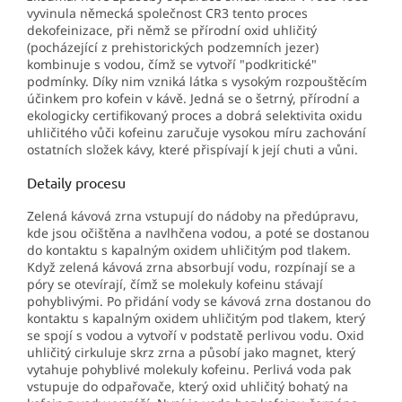
vyvinula německá společnost CR3 tento proces
dekofeinizace, při němž se přírodní oxid uhličitý
(pocházející z prehistorických podzemních jezer)
kombinuje s vodou, čímž se vytvoří "podkritické"
podmínky. Díky nim vzniká látka s vysokým rozpouštěcím
účinkem pro kofein v kávě. Jedná se o šetrný, přírodní a
ekologicky certifikovaný proces a dobrá selektivita oxidu
uhličitého vůči kofeinu zaručuje vysokou míru zachování
ostatních složek kávy, které přispívají k její chuti a vůni.
Detaily procesu
Zelená kávová zrna vstupují do nádoby na předúpravu,
kde jsou očištěna a navlhčena vodou, a poté se dostanou
do kontaktu s kapalným oxidem uhličitým pod tlakem.
Když zelená kávová zrna absorbují vodu, rozpínají se a
póry se otevírají, čímž se molekuly kofeinu stávají
pohyblivými. Po přidání vody se kávová zrna dostanou do
kontaktu s kapalným oxidem uhličitým pod tlakem, který
se spojí s vodou a vytvoří v podstatě perlivou vodu. Oxid
uhličitý cirkuluje skrz zrna a působí jako magnet, který
vytahuje pohyblivé molekuly kofeinu. Perlivá voda pak
vstupuje do odpařovače, který oxid uhličitý bohatý na