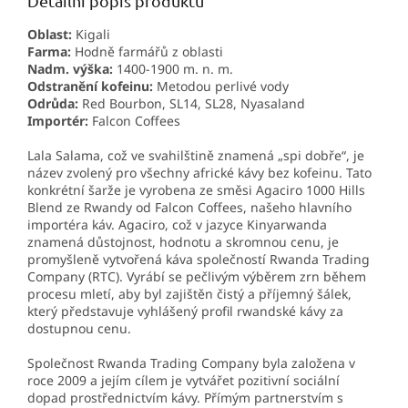
Detailní popis produktu
Oblast:
Kigali
Farma:
Hodně farmářů z oblasti
Nadm. výška:
1400-1900 m. n. m.
Odstranění kofeinu:
Metodou perlivé vody
Odrůda:
Red Bourbon, SL14, SL28, Nyasaland
Importér:
Falcon Coffees
Lala Salama, což ve svahilštině znamená „spi dobře“, je
název zvolený pro všechny africké kávy bez kofeinu. Tato
konkrétní šarže je vyrobena ze směsi Agaciro 1000 Hills
Blend ze Rwandy od Falcon Coffees, našeho hlavního
importéra káv. Agaciro, což v jazyce Kinyarwanda
znamená důstojnost, hodnotu a skromnou cenu, je
promyšleně vytvořená káva společností Rwanda Trading
Company (RTC). Vyrábí se pečlivým výběrem zrn během
procesu mletí, aby byl zajištěn čistý a příjemný šálek,
který představuje vyhlášený profil rwandské kávy za
dostupnou cenu.
Společnost Rwanda Trading Company byla založena v
roce 2009 a jejím cílem je vytvářet pozitivní sociální
dopad prostřednictvím kávy. Přímým partnerstvím s