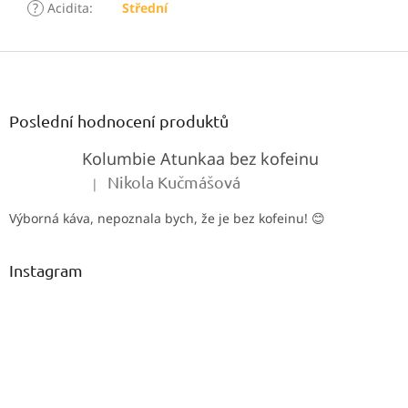
?
Acidita
:
Střední
Z
á
p
a
Poslední hodnocení produktů
t
Kolumbie Atunkaa bez kofeinu
í
Nikola Kučmášová
|
Hodnocení produktu je 5 z 5 hvězdiček.
Výborná káva, nepoznala bych, že je bez kofeinu! 😊
Instagram