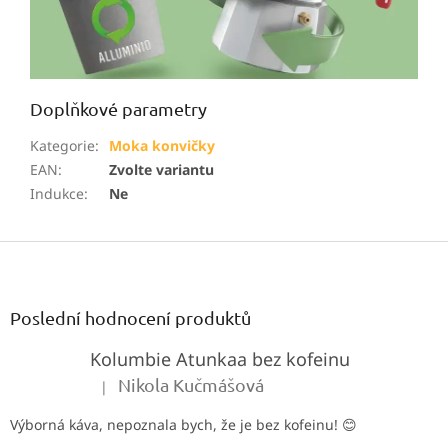
Doplňkové parametry
Kategorie
:
Moka konvičky
EAN
:
Zvolte variantu
Indukce
:
Ne
Z
á
p
a
Poslední hodnocení produktů
t
Kolumbie Atunkaa bez kofeinu
í
Nikola Kučmášová
|
Hodnocení produktu je 5 z 5 hvězdiček.
Výborná káva, nepoznala bych, že je bez kofeinu! 😊