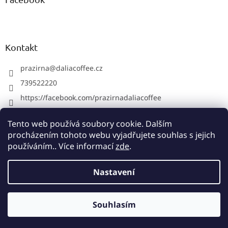
Kontakt
prazirna
@
daliacoffee.cz
739522220
https://facebook.com/prazirnadaliacoffee
prazirnadalia
Tento web používá soubory cookie. Dalším
739522220
procházením tohoto webu vyjadřujete souhlas s jejich
používáním.. Více informací
zde
.
Vytvořil Shoptet
Nastavení
Máme v pražírně krátkou dovolenou do středy 12.8. včetně.
Copyright 2026
Pražírna Dalia Coffee
. Všechna práva
Objednávky budeme odesílat od čtvrtka 13.8. Děkujeme za
Souhlasím
vyhrazena.
pochopení. Dalia Coffee