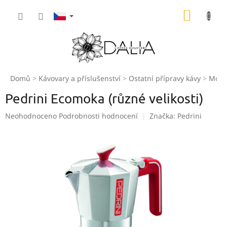
Přejít
NÁKUP
na
obsah
KOŠÍK
Domů
Kávovary a příslušenství
Ostatní přípravy kávy
Moka
Pedrini Ecomoka (různé velikosti)
Průměrné
Neohodnoceno
Podrobnosti hodnocení
Značka:
Pedrini
hodnocení
produktu
je
0,0
z
5
hvězdiček.