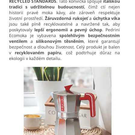
RECYCLED STANDARDS
. Tato konvička spojuje
italskou
tradici s udržitelnou budoucností
, čímž ctí nejen
historii pravé moka kávy, ale zároveň respektuje
životní prostředí.
Žáruvzdorná rukojeť
a
úchytka víka
jsou také plně recyklovatelné a navržené tak, aby
poskytovaly
lepší ergonomii a pevný úchop
. Pedrini
Ecomoka je vybavena
spolehlivým bezpečnostním
ventilem
a
silikonovým těsněním
, které garantují
bezpečnost a dlouhou životnost. Celý produkt je balen
v
recyklovaném papíru
, což podtrhuje důraz na
ekologii v každém detailu.