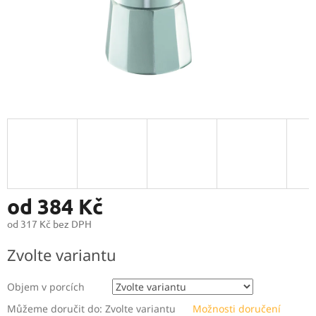
od
384 Kč
od
317 Kč
bez DPH
Měrná
Zvolte variantu
cena:
Objem v⁠ porcích
Můžeme doručit do:
Zvolte variantu
Možnosti doručení