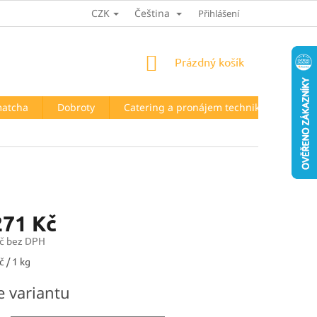
CZK
Čeština
HODNOCENÍ OBCHODU
Přihlášení
NÁKUPNÍ
Prázdný košík
KOŠÍK
matcha
Dobroty
Catering a pronájem techniky
Kont
271 Kč
č
bez DPH
 / 1 kg
e variantu