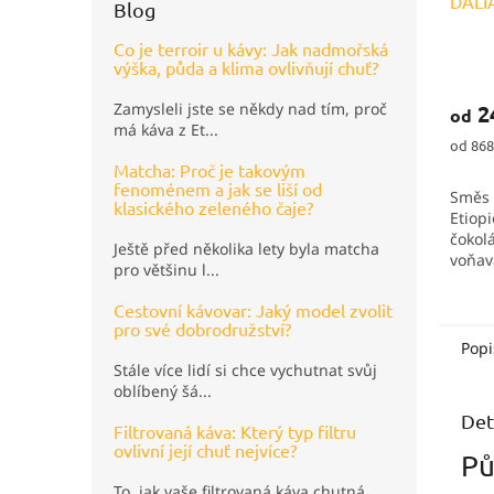
DALI
Blog
Co je terroir u kávy: Jak nadmořská
výška, půda a klima ovlivňují chuť?
Prům
hodno
Zamysleli jste se někdy nad tím, proč
2
od
produ
má káva z Et...
je
Měrná
od 868
5,0
cena:
Matcha: Proč je takovým
z
fenoménem a jak se liší od
Směs a
5
klasického zeleného čaje?
Etiopi
hvězd
čokolá
Ještě před několika lety byla matcha
voňav
pro většinu l...
nejdří
lehko
Cestovní kávovar: Jaký model zvolit
chuť, 
pro své dobrodružství?
střída 
Popi
Stále více lidí si chce vychutnat svůj
oblíbený šá...
Det
Filtrovaná káva: Který typ filtru
ovlivní její chuť nejvíce?
Pů
To, jak vaše filtrovaná káva chutná,