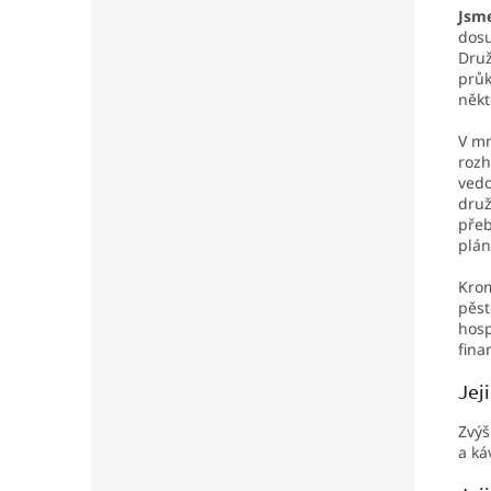
Jsme
dosu
Druž
průk
někt
V mn
rozh
ved
druž
přeb
plán
Krom
pěst
hosp
fina
Jej
Zvýš
a ká