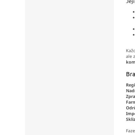
Jej
Každ
ale 
kom
Bra
Regi
Nad
Zpra
Far
Odrů
Impo
Skli
Faze