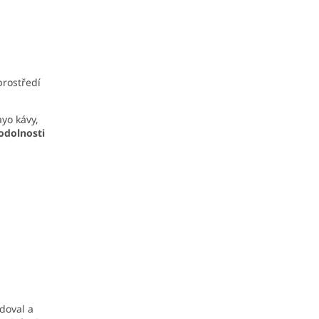
prostředí
yo kávy,
 odolnosti
udoval a