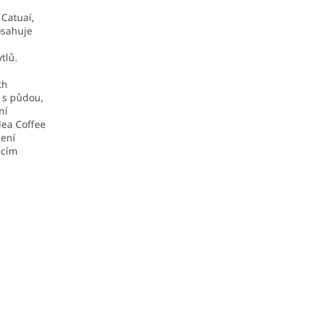
 Catuaí,
osahuje
tlů.
th
 s půdou,
ní
dea Coffee
lení
icím