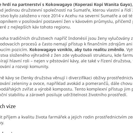
 hrdí na partnerství s Kokowagayo (Koperasi Kopi Wanita Gayo)
d jedinou družstevní společností na Sumatře, kterou vlastní a řídí 
stvo bylo založeno v roce 2014 v Acehu na severní Sumatře a od té
opníkem v posilování postavení žen v kávovém průmyslu, přičemž
eré z nejlepších káv tohoto regionu.
oha tradičních družstvech napříč Indonésií jsou ženy vylučovány z
odovacích procesů a často nemají přístup k finančním zdrojům ani
oucím pozicím.
Kokowagayo vzniklo, aby tuto realitu změnilo
. Vy
stva složeného výhradně z žen zde vybudovali strukturu, kde farm
írají hlavní roli – nejen v pěstování kávy, ale také v řízení družstva
ování a rozvoji komunity.
ě kávy se členky družstva věnují i diverzifikaci obživy prostřednict
ování zeleniny a ovoce, například avokád a pomerančů, dále chovu
odářských zvířat a výrobě kompostu. Tento komplexní přístup jim 
nční stabilitu a zároveň posiluje udržitelnost životního prostředí.
ich vize
it příjem a kvalitu života farmářek a jejich rodin prostřednictvím z
vy.