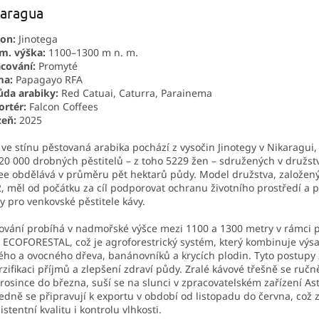
karagua
on:
Jinotega
m. výška:
1100–1300 m n. m.
cování:
Promyté
ma:
Papagayo RFA
da arabiky:
Red Catuai, Caturra, Parainema
rtér:
Falcon Coffees
zeň:
2025
 ve stínu pěstovaná arabika pochází z vysočin Jinotegy v Nikaragui,
20 000 drobných pěstitelů – z toho 5229 žen – sdružených v družst
ee obdělává v průměru pět hektarů půdy. Model družstva, založený
, měl od počátku za cíl podporovat ochranu životního prostředí a 
y pro venkovské pěstitele kávy.
ování probíhá v nadmořské výšce mezi 1100 a 1300 metry v rámci
 ECOFORESTAL, což je agroforestrický systém, který kombinuje výs
ého a ovocného dřeva, banánovníků a krycích plodin. Tyto postupy z
rzifikaci příjmů a zlepšení zdraví půdy. Zralé kávové třešně se ručně
rosince do března, suší se na slunci v zpracovatelském zařízení Ast
edně se připravují k exportu v období od listopadu do června, což 
istentní kvalitu i kontrolu vlhkosti.