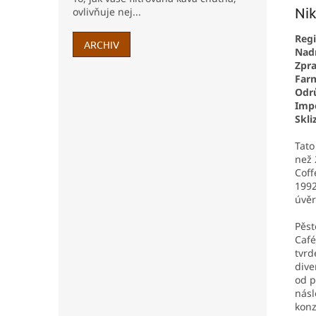
Ni
ovlivňuje nej...
Regi
ARCHIV
Nad
Zpra
Far
Odrů
Impo
Skli
Tato
než 
Coff
1992
úvěr
Pěst
Café
tvrd
dive
od p
násl
konz