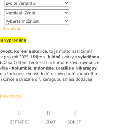
i doručení
la vyprodána
ovost, koření a skořice,
to je motto naší zimní
v pro rok 2025. Užijte si
klidné
svátky s
vyladěnou
 Dalia Coffee. Tentokrát ochutnáte kávu rovnou ze
věta -
Kolumbie
,
Indonésie, Brazílie
a
Nikaraguy
.
 a Indonésie vnáší do této kávy chutě vánočního
 skořice a Brazílie s Nikaraguou směsi dodávají
.
 informace
ZEPTAT SE
HLÍDAT
SDÍLET