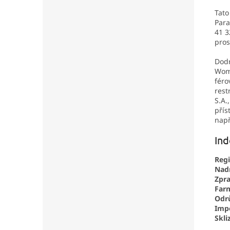
Tato
Para
41 3
pros
Dodr
Wome
féro
rest
S.A.
přís
např
Ind
Regi
Nad
Zpra
Far
Odrů
Impo
Skli