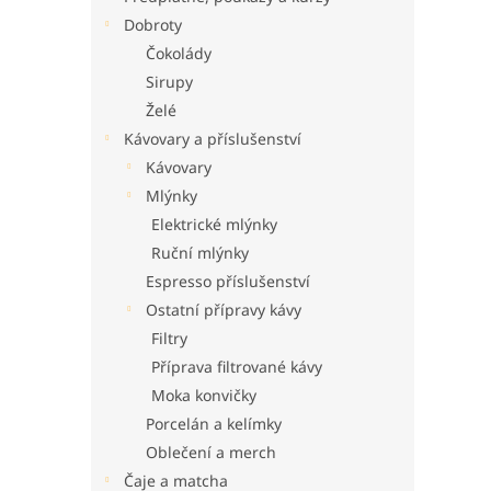
n
Dobroty
e
Čokolády
l
Sirupy
Želé
Kávovary a příslušenství
Kávovary
Mlýnky
Elektrické mlýnky
Ruční mlýnky
Espresso příslušenství
Ostatní přípravy kávy
Filtry
Příprava filtrované kávy
Moka konvičky
Porcelán a kelímky
Oblečení a merch
Čaje a matcha