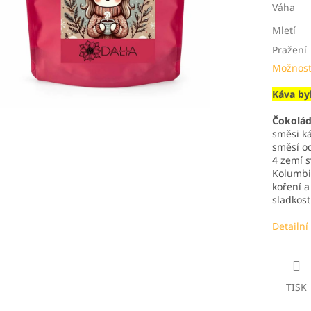
Váha
Mletí
Pražení
Možnost
Káva by
Čokolád
směsi ká
směsí od
4 zemí s
Kolumbie
koření a
sladkost
Detailní
TISK