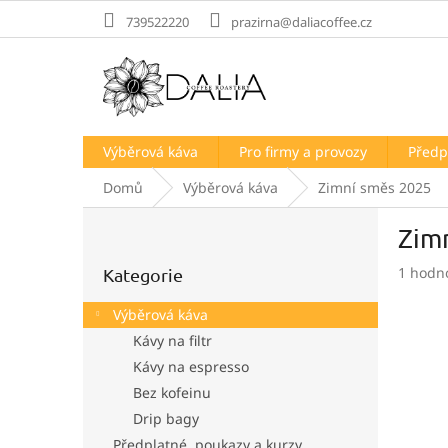
Přejít
739522220
prazirna@daliacoffee.cz
na
obsah
Výběrová káva
Pro firmy a provozy
Předp
Domů
Výběrová káva
Zimní směs 2025
P
Zim
o
Přeskočit
s
Průměr
1 hodn
Kategorie
kategorie
t
hodnoc
r
produk
Výběrová káva
a
je
Kávy na filtr
n
5,0
Kávy na espresso
z
n
5
í
Bez kofeinu
hvězdič
p
Drip bagy
a
Předplatné, poukazy a kurzy