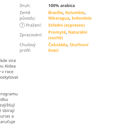
Druh
:
100% arabica
Země
Brazílie
,
Kolumbie
,
původu
:
Nikaragua
,
Indonésie
?
Pražení
:
Střední (espresso)
Promyté
,
Naturální
Zpracování
:
(suché)
Chuťový
Čokoláda
,
Skořicoví
profil
:
šneci
 kde více
vu Aldea
 v roce
poskytovat
 programu
adbu
ajišťují
 sbírají
urias a
zaručuje