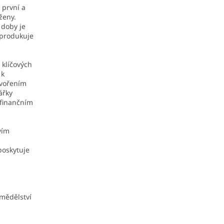
, první a
ženy.
 doby je
 produkuje
 klíčových
 k
tvořením
ářky
, finančním
vím
poskytuje
emědělství