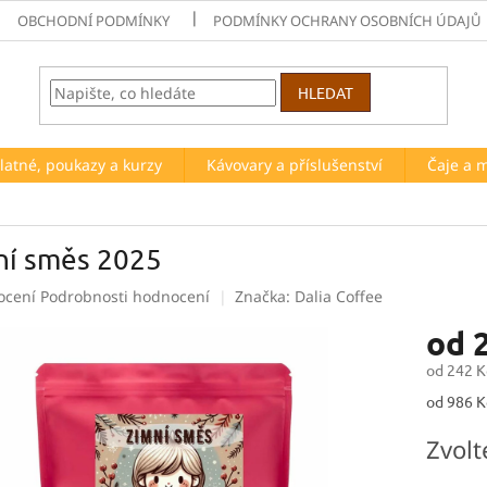
OBCHODNÍ PODMÍNKY
PODMÍNKY OCHRANY OSOBNÍCH ÚDAJŮ
HLEDAT
latné, poukazy a kurzy
Kávovary a příslušenství
Čaje a 
ní směs 2025
né
ocení
Podrobnosti hodnocení
Značka:
Dalia Coffee
ení
od
tu
od
242 K
Měrná
od 986 Kč
cena:
ek.
Zvolt