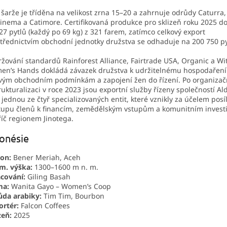
 šarže je tříděna na velikost zrna 15–20 a zahrnuje odrůdy Caturra,
inema a Catimore. Certifikovaná produkce pro sklizeň roku 2025 d
27 pytlů (každý po 69 kg) z 321 farem, zatímco celkový export
třednictvím obchodní jednotky družstva se odhaduje na 200 750 py
žování standardů Rainforest Alliance, Fairtrade USA, Organic a Wi
n’s Hands dokládá závazek družstva k udržitelnému hospodaření
vým obchodním podmínkám a zapojení žen do řízení. Po organizač
rukturalizaci v roce 2023 jsou exportní služby řízeny společností Al
, jednou ze čtyř specializovaných entit, které vznikly za účelem posí
tupu členů k financím, zemědělským vstupům a komunitním invest
íč regionem Jinotega.
onésie
on:
Bener Meriah, Aceh
m. výška:
1300–1600 m n. m.
cování:
Giling Basah
ma:
Wanita Gayo – Women’s Coop
da arabiky:
Tim Tim, Bourbon
rtér:
Falcon Coffees
zeň:
2025