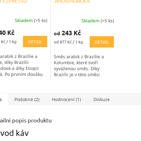
A ESPRESSO
JIHOAMERICKÁ
Skladem
(>5 ks)
Skladem
(>5 ks)
ěrné
Průměrné
cení
hodnocení
40 Kč
243 Kč
od
ktu
produktu
je
Měrná
 Kč / 1 kg
DETAIL
od 877 Kč / 1 kg
DETAIL
5,0
cena:
z
rabik z Brazílie a
Směs arabik z Brazílie a
5
e, díky Brazílii
Kolumbie, které tvoří
iček.
hvězdiček.
dová a díky Etiopii
vyváženou směs. Díky
á. Po prvním doušku
Brazílii je v této směsi
ve ucítíte
čokoládovost a díky
u ovocno-květinovou
Kolumbii příjemná grepová
která rychle mizí a
hořkost. Skvělá s mlékem,
ji silné,...
kdy chutná jako kakao.
s
Podobné (2)
Hodnocení (1)
Diskuze
ailní popis produktu
vod káv