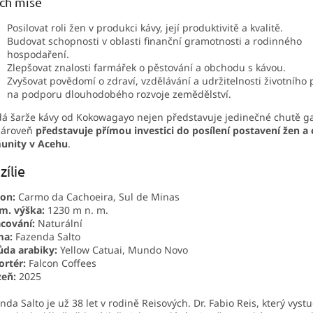
ich mise
Posilovat roli žen v produkci kávy, její produktivitě a kvalitě.
Budovat schopnosti v oblasti finanční gramotnosti a rodinného
hospodaření.
Zlepšovat znalosti farmářek o pěstování a obchodu s kávou.
Zvyšovat povědomí o zdraví, vzdělávání a udržitelnosti životního 
na podporu dlouhodobého rozvoje zemědělství.
á šarže kávy od Kokowagayo nejen představuje jedinečné chutě ga
zároveň
představuje přímou investici do posílení postavení žen a
unity v Acehu
.
zílie
on:
Carmo da Cachoeira, Sul de Minas
m. výška:
1230 m n. m.
cování:
Naturální
ma:
Fazenda Salto
da arabiky:
Yellow Catuai, Mundo Novo
rtér:
Falcon Coffees
zeň:
2025
nda Salto je už 38 let v rodině Reisových. Dr. Fabio Reis, který vyst