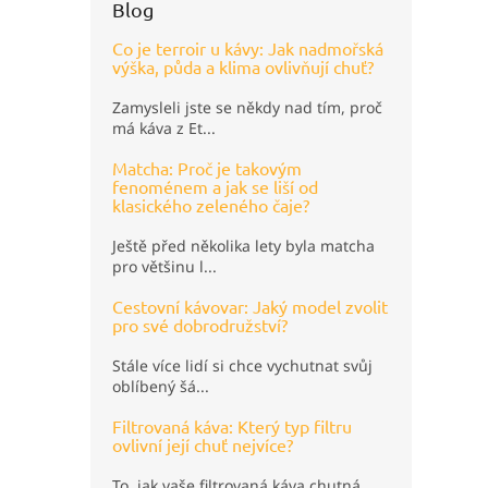
Blog
Co je terroir u kávy: Jak nadmořská
výška, půda a klima ovlivňují chuť?
Zamysleli jste se někdy nad tím, proč
má káva z Et...
Matcha: Proč je takovým
fenoménem a jak se liší od
klasického zeleného čaje?
Ještě před několika lety byla matcha
pro většinu l...
Cestovní kávovar: Jaký model zvolit
pro své dobrodružství?
Stále více lidí si chce vychutnat svůj
oblíbený šá...
Filtrovaná káva: Který typ filtru
ovlivní její chuť nejvíce?
To, jak vaše filtrovaná káva chutná,