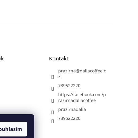
ok
Kontakt
prazirna
@
daliacoffee.c
z
739522220
https://facebook.com/p
razirnadaliacoffee
prazirnadalia
739522220
ouhlasím