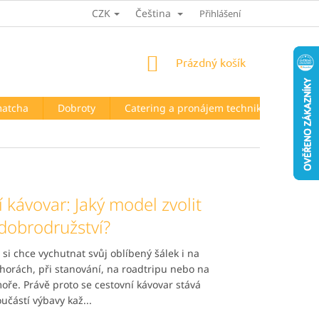
CZK
Čeština
HODNOCENÍ OBCHODU
Přihlášení
NÁKUPNÍ
Prázdný košík
KOŠÍK
matcha
Dobroty
Catering a pronájem techniky
Kont
 kávovar: Jaký model zvolit
 dobrodružství?
dí si chce vychutnat svůj oblíbený šálek i na
 horách, při stanování, na roadtripu nebo na
oře. Právě proto se cestovní kávovar stává
učástí výbavy kaž...