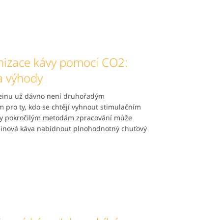
nizace kávy pomocí CO2:
a výhody
feinu už dávno není druhořadým
pro ty, kdo se chtějí vyhnout stimulačním
ky pokročilým metodám zpracování může
inová káva nabídnout plnohodnotný chuťový