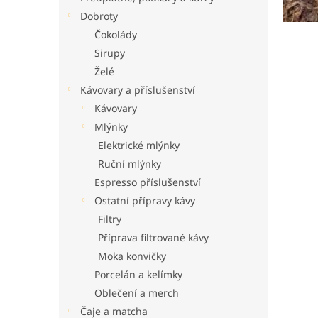
n
n
Dobroty
k
e
Čokolády
ů
l
Sirupy
Želé
Kávovary a příslušenství
Kávovary
Mlýnky
Elektrické mlýnky
Ruční mlýnky
Espresso příslušenství
Ostatní přípravy kávy
Filtry
Příprava filtrované kávy
Moka konvičky
Porcelán a kelímky
Oblečení a merch
Čaje a matcha