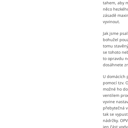
tahem, aby m
něco hezkého
zásadě maxim
vyvinout.
Jak jsme psali
bohužel pouz
tomu stavěn
se tohoto ne
to opravdu n
dosáhnete zm
U domácích p
pomocí tzv. O
možné ho dok
ventilem pro
vyvine nastav
přebytečná vo
tak se vypus
nádržky. OPV 
jen část vody