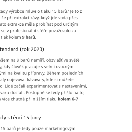
tedy výrobce mluví o tlaku 15 barů? Je to z
že při extrakci kávy, když jde voda přes
 tato extrakce měla probíhat pod určitým
 se v profesionální sféře považovalo za
tlak kolem
9 barů
.
tandard (rok 2023)
všem na 9 barů nemíří, obzvlášť ve světě
y, kdy člověk pracuje s velmi ovocnými
vými na kvalitu přípravy. Během posledních
čaly objevovat kávovary, kde si můžete
o. Lidé začali experimentovat s nastaveními,
varu dostali. Postupně se tedy přišlo na to,
 více chutná při nižším tlaku
kolem 6-7
edy s těmi 15 bary
 15 barů je tedy pouze marketingovým