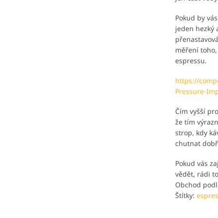
Pokud by vás 
jeden hezký a
přenastavová
měření toho,
espressu.
https://com
Pressure-Imp
Čím vyšší pro
že tím výrazn
strop, kdy k
chutnat dobř
Pokud vás za
vědět, rádi 
Obchod podle
Štítky:
espre