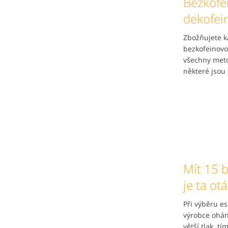
Bezkofe
dekofein
Zbožňujete ká
bezkofeinovo
všechny meto
některé jsou 
Mít 15 
je ta ot
Při výběru es
výrobce ohání
větší tlak, t