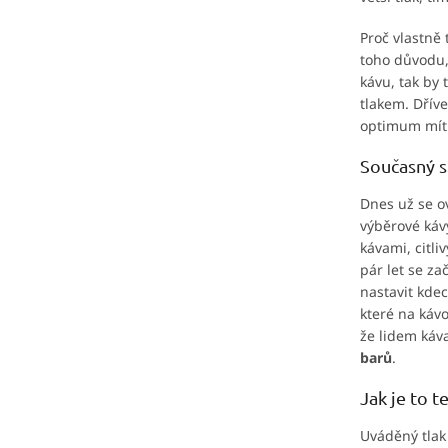
Proč vlastně 
toho důvodu, 
kávu, tak by
tlakem. Dříve
optimum mít 
Současný s
Dnes už se o
výběrové káv
kávami, citli
pár let se za
nastavit kdec
které na kávo
že lidem káva
barů
.
Jak je to t
Uváděný tlak