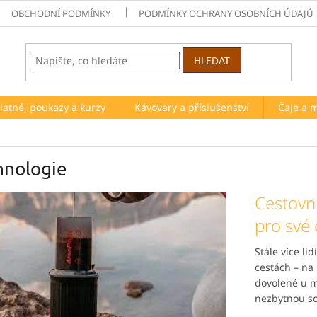
OBCHODNÍ PODMÍNKY
PODMÍNKY OCHRANY OSOBNÍCH ÚDAJŮ
HLEDAT
latné, poukazy a kurzy
Kávovary a příslušenství
Čaje a 
hnologie
Cestovní
pro své
Stále více li
cestách – na
dovolené u m
nezbytnou so