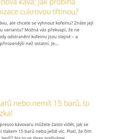
inová káva: Jak probíhá
izace cukrovou třtinou?
vu, ale chcete se vyhnout kofeinu? Znáte její
u variantu? Možná vás překvapí, že ne
dy odstranění kofeinu jsou stejné – a
přirozenější než ostatní. Je...
barů nebo nemít 15 barů, to
ázka!
presso kávovaru můžete často vidět, jak se
 tlakem 15 barů nebo ještě víc. Platí, že čím
ím lepší? Na to se dnes podíváme.