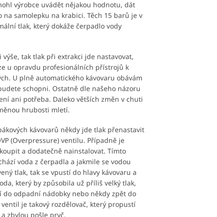
ohl výrobce uvádět nějakou hodnotu, dát
 na samolepku na krabici. Těch 15 barů je v
ální tlak, který dokáže čerpadlo vody
 výše, tak tlak při extrakci jde nastavovat,
e u opravdu profesionálních přístrojů k
ých. U plně automatického kávovaru obávám
budete schopni. Ostatně dle našeho názoru
ení ani potřeba. Daleko větších změn v chuti
ěnou hrubosti mletí.
ákových kávovarů někdy jde tlak přenastavit
VP (Overpressure) ventilu. Případně je
oupit a dodatečně nainstalovat. Tímto
chází voda z čerpadla a jakmile se vodou
ený tlak, tak se vpustí do hlavy kávovaru a
da, který by způsobila už příliš velký tlak,
tí do odpadní nádobky nebo někdy zpět do
ventil je takový rozdělovač, který propustí
 a zbylou pošle pryč.