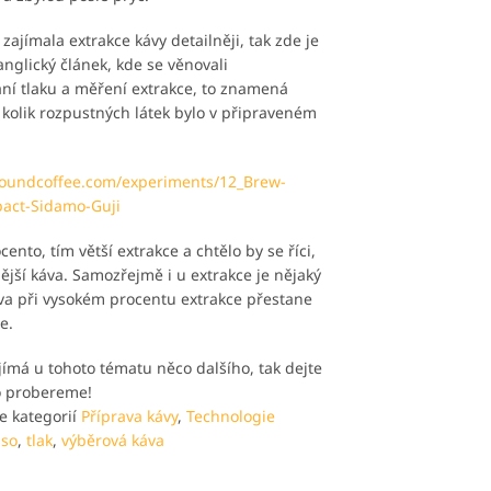
zajímala extrakce kávy detailněji, tak zde je
nglický článek, kde se věnovali
ní tlaku a měření extrakce, to znamená
 kolik rozpustných látek bylo v připraveném
poundcoffee.com/experiments/12_Brew-
act-Sidamo-Guji
cento, tím větší extrakce a chtělo by se říci,
ější káva. Samozřejmě i u extrakce je nějaký
áva při vysokém procentu extrakce přestane
e.
jímá u tohoto tématu něco dalšího, tak dejte
to probereme!
 kategorií
Příprava kávy
,
Technologie
sso
,
tlak
,
výběrová káva