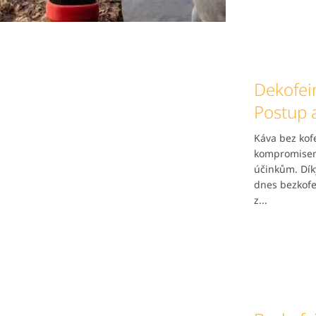
Dekofei
Postup 
Káva bez ko
kompromisem 
účinkům. Dí
dnes bezkofe
z...