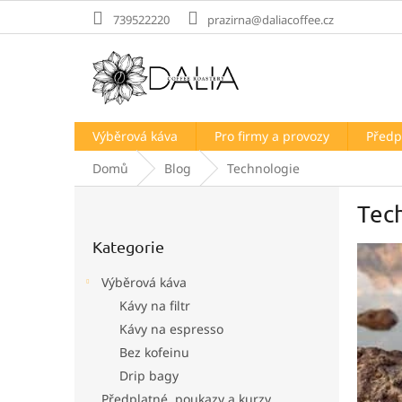
Přejít
739522220
prazirna@daliacoffee.cz
na
obsah
Výběrová káva
Pro firmy a provozy
Předp
Domů
Blog
Technologie
P
Tec
o
Přeskočit
s
Kategorie
kategorie
V
t
ý
r
Výběrová káva
p
a
Kávy na filtr
i
n
s
Kávy na espresso
n
č
í
Bez kofeinu
l
p
Drip bagy
á
a
Předplatné, poukazy a kurzy