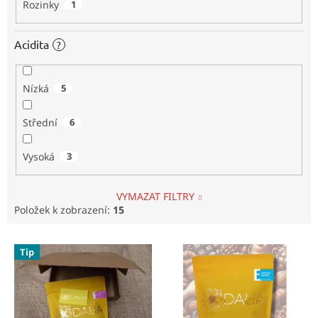
Rozinky
1
Acidita
?
Nízká
5
Střední
6
Vysoká
3
VYMAZAT FILTRY
Položek k zobrazení:
15
V
Tip
ý
p
i
s