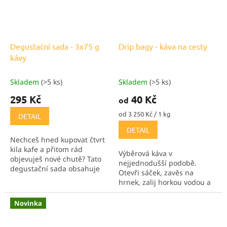
Degustační sada - 3x75 g
Drip bagy - káva na cesty
kávy
Skladem
(>5 ks)
Skladem
(>5 ks)
295 Kč
40 Kč
od
Měrná
od 3 250 Kč / 1 kg
DETAIL
cena:
DETAIL
Nechceš hned kupovat čtvrt
kila kafe a přitom rád
Výběrová káva v
objevuješ nové chutě? Tato
nejjednodušší podobě.
degustační sada obsahuje
Otevři sáček, zavěs na
3×75 g výběrové kávy –
hrnek, zalij horkou vodou a
ideální množství na
užij si kávu kdykoliv a
důkladné ochutnání
kdekoliv. 12 g kávy v
Novinka
každého druhu a bez...
praktickém balení domů
nebo na cesty. Dostupné