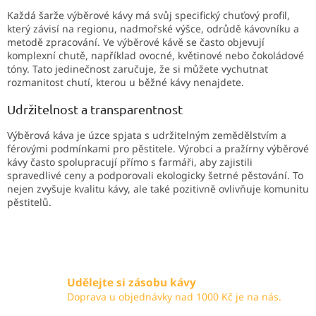
Každá šarže výběrové kávy má svůj specifický chuťový profil,
který závisí na regionu, nadmořské výšce, odrůdě kávovníku a
metodě zpracování. Ve výběrové kávě se často objevují
komplexní chutě, například ovocné, květinové nebo čokoládové
tóny. Tato jedinečnost zaručuje, že si můžete vychutnat
rozmanitost chutí, kterou u běžné kávy nenajdete.
Udržitelnost a transparentnost
Výběrová káva je úzce spjata s udržitelným zemědělstvím a
férovými podmínkami pro pěstitele. Výrobci a pražírny výběrové
kávy často spolupracují přímo s farmáři, aby zajistili
spravedlivé ceny a podporovali ekologicky šetrné pěstování. To
nejen zvyšuje kvalitu kávy, ale také pozitivně ovlivňuje komunitu
pěstitelů.
Udělejte si zásobu kávy
Doprava u objednávky nad 1000 Kč je na nás.