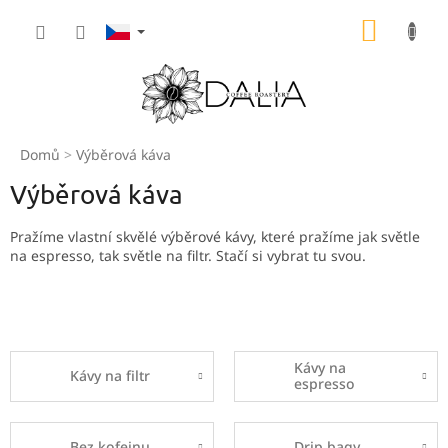
Přejít
NÁKUP
na
obsah
KOŠÍK
Domů
Výběrová káva
Výběrová káva
Pražíme vlastní skvělé výběrové kávy, které pražíme jak světle
na espresso, tak světle na filtr.
Stačí si vybrat tu svou.
Kávy na
Kávy na filtr
espresso
Bez kofeinu
Drip bagy