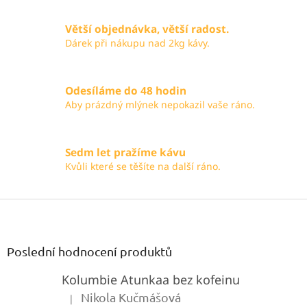
Větší objednávka, větší radost.
Dárek při nákupu nad 2kg kávy.
Odesíláme do 48 hodin
Aby prázdný mlýnek nepokazil vaše ráno.
Sedm let pražíme kávu
Kvůli které se těšíte na další ráno.
Z
á
p
a
Poslední hodnocení produktů
t
Kolumbie Atunkaa bez kofeinu
í
Nikola Kučmášová
|
Hodnocení produktu je 5 z 5 hvězdiček.