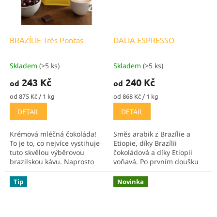
BRAZÍLIE Três Pontas
DALIA ESPRESSO
Skladem
(>5 ks)
Skladem
(>5 ks)
Průměrné
Průměrné
hodnocení
hodnocení
243 Kč
240 Kč
od
od
produktu
produktu
je
je
Měrná
Měrná
od 875 Kč / 1 kg
od 868 Kč / 1 kg
5,0
5,0
cena:
cena:
DETAIL
DETAIL
z
z
5
5
hvězdiček.
hvězdiček.
Krémová mléčná čokoláda!
Směs arabik z Brazílie a
To je to, co nejvíce vystihuje
Etiopie, díky Brazílii
tuto skvělou výběrovou
čokoládová a díky Etiopii
brazilskou kávu. Naprosto
voňavá. Po prvním doušku
úžasná v cappuccinu, kdy
nejdříve ucítíte
chutná božsky hedvábně.
lehkou ovocno-květinovou
Tip
Novinka
chuť, která rychle mizí a
střída ji silné,...