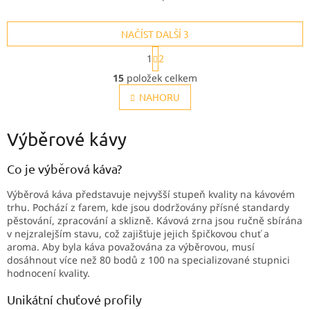
sladkost, svěží ovocitost a
příjemná grepová hořkost.
čistou, dlouhou dochuť, díky
Skvělá s mlékem, kdy chutná
NAČÍST DALŠÍ 3
které je opravdu velmi
jako kakao.
pitelná!
S
1
2
t
O
r
15
položek celkem
v
á
l
NAHORU
n
k
á
o
d
v
Výběrové kávy
a
á
c
n
í
Co je výběrová káva?
í
p
r
Výběrová káva představuje nejvyšší stupeň kvality na kávovém
v
trhu. Pochází z farem, kde jsou dodržovány přísné standardy
k
pěstování, zpracování a sklizně. Kávová zrna jsou ručně sbírána
y
v nejzralejším stavu, což zajišťuje jejich špičkovou chuť a
v
aroma. Aby byla káva považována za výběrovou, musí
ý
dosáhnout více než 80 bodů z 100 na specializované stupnici
p
hodnocení kvality.
i
s
Unikátní chuťové profily
u