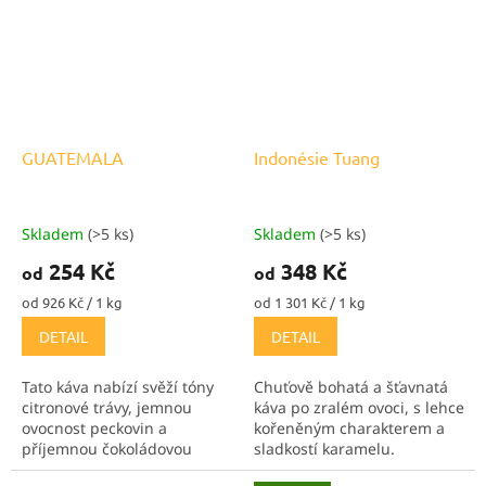
GUATEMALA
Indonésie Tuang
Skladem
(>5 ks)
Skladem
(>5 ks)
254 Kč
348 Kč
od
od
Měrná
Měrná
od 926 Kč / 1 kg
od 1 301 Kč / 1 kg
cena:
cena:
DETAIL
DETAIL
Tato káva nabízí svěží tóny
Chuťově bohatá a šťavnatá
citronové trávy, jemnou
káva po zralém ovoci, s lehce
ovocnost peckovin a
kořeněným charakterem a
příjemnou čokoládovou
sladkostí karamelu.
dochuť. V šálku působí
Indonésie jsou vždy chuťově