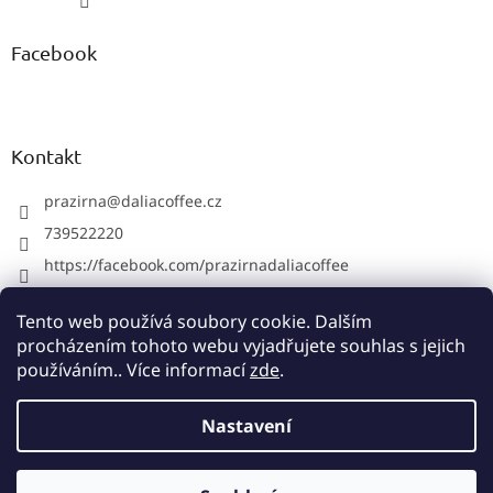
Facebook
Kontakt
prazirna
@
daliacoffee.cz
739522220
https://facebook.com/prazirnadaliacoffee
prazirnadalia
Tento web používá soubory cookie. Dalším
739522220
procházením tohoto webu vyjadřujete souhlas s jejich
používáním.. Více informací
zde
.
Vytvořil Shoptet
Nastavení
Copyright 2026
Pražírna Dalia Coffee
. Všechna práva