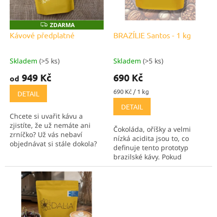
p
r
o
ZDARMA
Z
D
d
Kávové předplatné
BRAZÍLIE Santos - 1 kg
A
u
R
M
k
A
Skladem
(>5 ks)
Skladem
(>5 ks)
Průměrné
Průměrné
t
hodnocení
hodnocení
949 Kč
690 Kč
ů
od
produktu
produktu
je
je
Měrná
690 Kč / 1 kg
DETAIL
5,0
5,0
cena:
DETAIL
z
z
Chcete si uvařit kávu a
5
5
zjistíte, že už nemáte ani
hvězdiček.
hvězdiček.
Čokoláda, oříšky a velmi
zrníčko? Už vás nebaví
nízká acidita jsou to, co
objednávat si stále dokola?
definuje tento prototyp
Chcete originální dárek pro
brazilské kávy. Pokud
někoho blízkého?Pak je pro
milujete výraznou kávu, tak
Vás kávové předplatné jako
tato je přesně pro vás!
dělané!