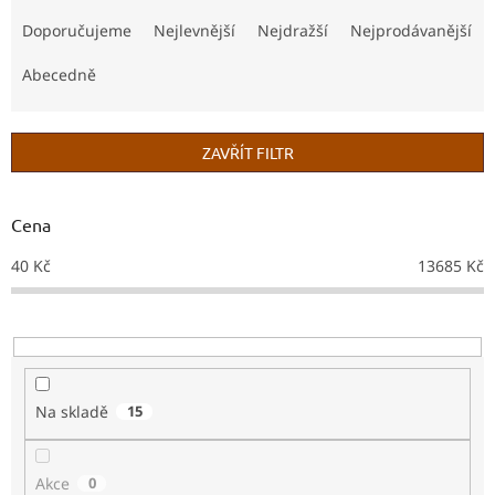
Ř
a
Doporučujeme
Nejlevnější
Nejdražší
Nejprodávanější
z
e
Abecedně
n
í
p
ZAVŘÍT FILTR
r
o
d
Cena
u
40
Kč
13685
Kč
k
t
ů
Na skladě
15
Akce
0