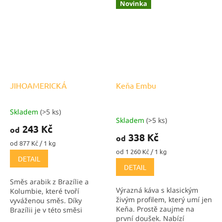
vyváženě, čistě a elegantně,
trochu jiné než kávy ze
Novinka
takže potěší při
zbytku světa.
každodenním pití i při
klidné...
JIHOAMERICKÁ
Keňa Embu
Skladem
(>5 ks)
Průměrné
Skladem
(>5 ks)
hodnocení
243 Kč
od
produktu
338 Kč
od
je
Měrná
od 877 Kč / 1 kg
5,0
cena:
Měrná
od 1 260 Kč / 1 kg
DETAIL
cena:
z
DETAIL
5
hvězdiček.
Směs arabik z Brazílie a
Výrazná káva s klasickým
Kolumbie, které tvoří
živým profilem, který umí jen
vyváženou směs. Díky
Keňa. Prostě zaujme na
Brazílii je v této směsi
první doušek. Nabízí
čokoládovost a díky Kolumbii